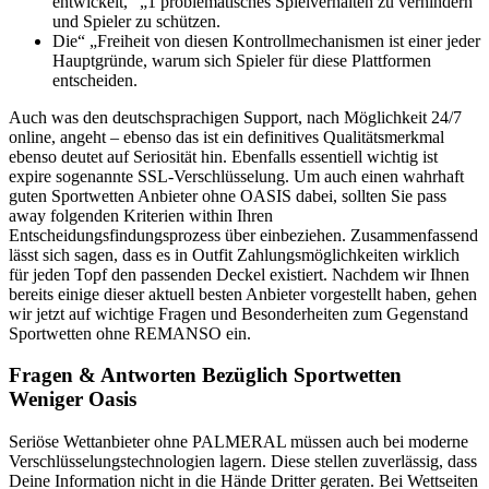
entwickelt,“ „1 problematisches Spielverhalten zu verhindern
und Spieler zu schützen.
Die“ „Freiheit von diesen Kontrollmechanismen ist einer jeder
Hauptgründe, warum sich Spieler für diese Plattformen
entscheiden.
Auch was den deutschsprachigen Support, nach Möglichkeit 24/7
online, angeht – ebenso das ist ein definitives Qualitätsmerkmal
ebenso deutet auf Seriosität hin. Ebenfalls essentiell wichtig ist
expire sogenannte SSL-Verschlüsselung. Um auch einen wahrhaft
guten Sportwetten Anbieter ohne OASIS dabei, sollten Sie pass
away folgenden Kriterien within Ihren
Entscheidungsfindungsprozess über einbeziehen. Zusammenfassend
lässt sich sagen, dass es in Outfit Zahlungsmöglichkeiten wirklich
für jeden Topf den passenden Deckel existiert. Nachdem wir Ihnen
bereits einige dieser aktuell besten Anbieter vorgestellt haben, gehen
wir jetzt auf wichtige Fragen und Besonderheiten zum Gegenstand
Sportwetten ohne REMANSO ein.
Fragen & Antworten Bezüglich Sportwetten
Weniger Oasis
Seriöse Wettanbieter ohne PALMERAL müssen auch bei moderne
Verschlüsselungstechnologien lagern. Diese stellen zuverlässig, dass
Deine Information nicht in die Hände Dritter geraten. Bei Wettseiten