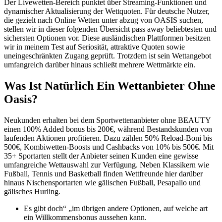
Der Livewetten-Bereich punktet über Streaming-Funktionen und
dynamischer Aktualisierung der Wettquoten. Für deutsche Nutzer,
die gezielt nach Online Wetten unter abzug von OASIS suchen,
stellen wir in dieser folgenden Übersicht pass away beliebtesten und
sichersten Optionen vor. Diese ausländischen Plattformen besitzen
wir in meinem Test auf Seriosität, attraktive Quoten sowie
uneingeschränkten Zugang geprüft. Trotzdem ist sein Wettangebot
umfangreich darüber hinaus schließt mehrere Wettmärkte ein.
Was Ist Natürlich Ein Wettanbieter Ohne
Oasis?
Neukunden erhalten bei dem Sportwettenanbieter ohne BEAUTY
einen 100% Added bonus bis 200€, während Bestandskunden von
laufenden Aktionen profitieren. Dazu zählen 50% Reload-Boni bis
500€, Kombiwetten-Boosts und Cashbacks von 10% bis 500€. Mit
35+ Sportarten stellt der Anbieter seinen Kunden eine gewisse
umfangreiche Wettauswahl zur Verfügung. Neben Klassikern wie
Fußball, Tennis und Basketball finden Wettfreunde hier darüber
hinaus Nischensportarten wie gälischen Fußball, Pesapallo und
gälisches Hurling.
Es gibt doch“ „im übrigen andere Optionen, auf welche art
ein Willkommensbonus aussehen kann.