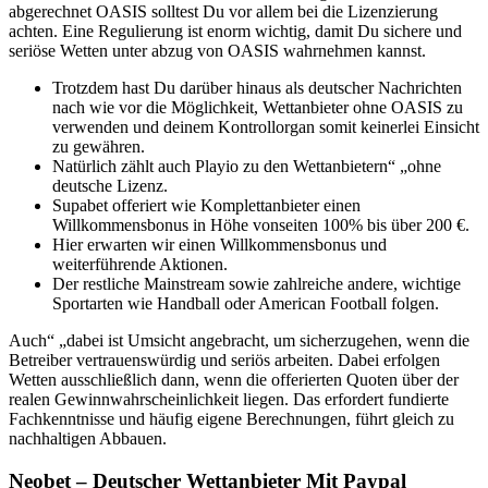
abgerechnet OASIS solltest Du vor allem bei die Lizenzierung
achten. Eine Regulierung ist enorm wichtig, damit Du sichere und
seriöse Wetten unter abzug von OASIS wahrnehmen kannst.
Trotzdem hast Du darüber hinaus als deutscher Nachrichten
nach wie vor die Möglichkeit, Wettanbieter ohne OASIS zu
verwenden und deinem Kontrollorgan somit keinerlei Einsicht
zu gewähren.
Natürlich zählt auch Playio zu den Wettanbietern“ „ohne
deutsche Lizenz.
Supabet offeriert wie Komplettanbieter einen
Willkommensbonus in Höhe vonseiten 100% bis über 200 €.
Hier erwarten wir einen Willkommensbonus und
weiterführende Aktionen.
Der restliche Mainstream sowie zahlreiche andere, wichtige
Sportarten wie Handball oder American Football folgen.
Auch“ „dabei ist Umsicht angebracht, um sicherzugehen, wenn die
Betreiber vertrauenswürdig und seriös arbeiten. Dabei erfolgen
Wetten ausschließlich dann, wenn die offerierten Quoten über der
realen Gewinnwahrscheinlichkeit liegen. Das erfordert fundierte
Fachkenntnisse und häufig eigene Berechnungen, führt gleich zu
nachhaltigen Abbauen.
Neobet – Deutscher Wettanbieter Mit Paypal