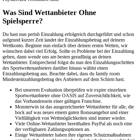
Was Sind Wettanbieter Ohne
Spielsperre?
Du hast nun perish Einzahlung erfolgreich durchgeführt und schon
aufgrund kurzer Zeit landet der Einzahlungsbetrag auf deinem
Wettkonto. Beginne nun einfach über deinen ersten Wetten, wir
wünschen dabei viel Erfolg. Sollte es Probleme bei der Einzahlung
geben, dann wende uns am besten geradlinig an deinen
Wettanbieter. Entsprechend folgst du nun den Einzahlungsschritten
des Sportwettenanbieters darüber hinaus wählst einen
Einzahlungsbetrag aus. Beachte dabei, dass du family room
Mindesteinzahlungsbetrag des Anbieters auf dem Schirm hast.
Bei unserem Evaluation überprüfen wir expire einzelnen
Sportwettanbieter ohne OASIS auf Zuversichtlichkeit, wie
das Vorhandensein einer gültigen Franchise.
Monsterwin ist das ausgezeichneter Wettanbieter für alle, die
bock auf was neues einem guten Bonusangebot und einer
Vielfältigkeit von Wettmöglichkeiten sind immer wieder.
Viele Online-Wettanbieter bereithalten PayPal als noch eine
der verfügbaren Zahlungsoptionen an.
Einige Wettanbieter haben ihre eigenen Schutzmaßnahmen