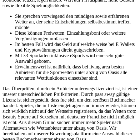
sowie flexible Spielmöglichkeiten.
Sie sprechen vorwiegend den mündigen sowie erfahrenen
Wetter an, der seine Entscheidungen selbstbestimmt treffen
möchte.
Diese können Freiwetten, Einzahlungsboni oder weitere
Vergünstigungen umfassen.
Im besten Fall wird das Geld auf welche weise bei E-Wallets
und Kryptowährungen direkt gutgeschrieben.
Mit 33 Sportarten inklusive eSports wird eine sehr gute
Auswahl geboten.
Erwähnenswert ist natürlich, dass bei living area besten
Anbietern für die Sportwetten unter abzug von Oasis alle
relevanten Wettfunktionen einsetzbar sind.
Das Überprüfen, durch ein Anbieter unterwegs lizenziert ist, ist einer
unserer unterschiedlichen Prüfkriterien. Durch pass away gültige
Lizenz ist sichergestellt, dass fue sich um den seriösen Buchmacher
handelt. Spieler, die in Liste eingetragen sind immer wieder, können
sich wirklich nicht auf der Wettseite registrieren, da das Wetten trotz
Beauty Sperre auf Sexseiten mit deutscher Franchise nicht möglich
ist echt. Aus diesem Grund suchen immer mehr Spieler nach
Alternativen wie Wettanbieter unter abzug von Oasis. Wir
bereithalten auf unserer Bewertungsplattform eine Auswahl dieser
besten Buchmacher unter abzug von Oasis.