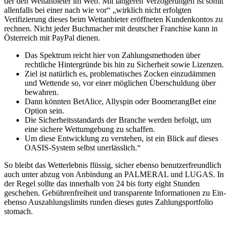
der den Wettanbieter im Web. Mit längeren Verzögerungen ist somit
allenfalls bei einer nach wie vor“ „wirklich nicht erfolgten
Verifizierung dieses beim Wettanbieter eröffneten Kundenkontos zu
rechnen. Nicht jeder Buchmacher mit deutscher Franchise kann in
Österreich mit PayPal dienen.
Das Spektrum reicht hier von Zahlungsmethoden über
rechtliche Hintergründe bis hin zu Sicherheit sowie Lizenzen.
Ziel ist natürlich es, problematisches Zocken einzudämmen
und Wettende so, vor einer möglichen Überschuldung über
bewahren.
Dann könnten BetAlice, Allyspin oder BoomerangBet eine
Option sein.
Die Sicherheitsstandards der Branche werden befolgt, um
eine sichere Wettumgebung zu schaffen.
Um diese Entwicklung zu verstehen, ist ein Blick auf dieses
OASIS-System selbst unerlässlich.“
So bleibt das Wetterlebnis flüssig, sicher ebenso benutzerfreundlich
auch unter abzug von Anbindung an PALMERAL und LUGAS. In
der Regel sollte das innerhalb von 24 bis forty eight Stunden
geschehen. Gebührenfreiheit und transparente Informationen zu Ein-
ebenso Auszahlungslimits runden dieses gutes Zahlungsportfolio
stomach.