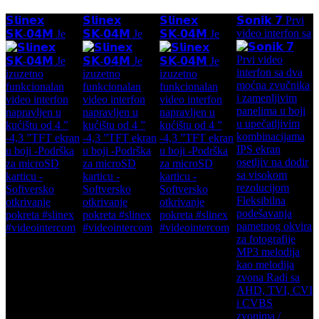
𝗦𝗹𝗶𝗻𝗲𝘅
𝗦𝗹𝗶𝗻𝗲𝘅
𝗦𝗹𝗶𝗻𝗲𝘅
𝗦𝗼𝗻𝗶𝗸 𝟳 Prvi
video interfon sa
𝗦𝗞-𝟬𝟰𝗠 Je
𝗦𝗞-𝟬𝟰𝗠 Je
𝗦𝗞-𝟬𝟰𝗠 Je