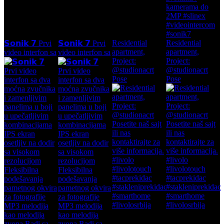
Residential
Residential
𝗦𝗼𝗻𝗶𝗸 𝟳 Prvi
𝗦𝗼𝗻𝗶𝗸 𝟳 Prvi
apartment,
apartment,
video interfon sa
video interfon sa
Project:
Project:
@studionacrt
@studionacrt
Pose
Pose