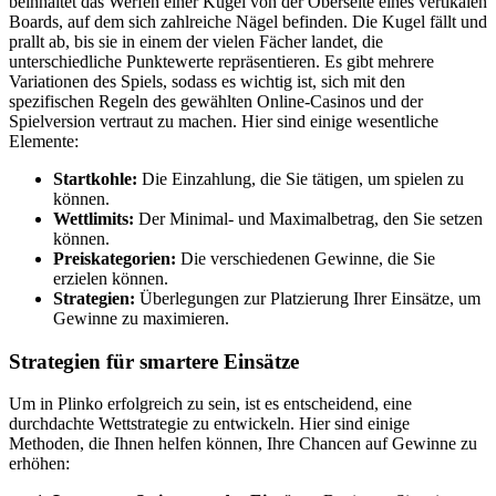
beinhaltet das Werfen einer Kugel von der Oberseite eines vertikalen
Boards, auf dem sich zahlreiche Nägel befinden. Die Kugel fällt und
prallt ab, bis sie in einem der vielen Fächer landet, die
unterschiedliche Punktewerte repräsentieren. Es gibt mehrere
Variationen des Spiels, sodass es wichtig ist, sich mit den
spezifischen Regeln des gewählten Online-Casinos und der
Spielversion vertraut zu machen. Hier sind einige wesentliche
Elemente:
Startkohle:
Die Einzahlung, die Sie tätigen, um spielen zu
können.
Wettlimits:
Der Minimal- und Maximalbetrag, den Sie setzen
können.
Preiskategorien:
Die verschiedenen Gewinne, die Sie
erzielen können.
Strategien:
Überlegungen zur Platzierung Ihrer Einsätze, um
Gewinne zu maximieren.
Strategien für smartere Einsätze
Um in Plinko erfolgreich zu sein, ist es entscheidend, eine
durchdachte Wettstrategie zu entwickeln. Hier sind einige
Methoden, die Ihnen helfen können, Ihre Chancen auf Gewinne zu
erhöhen: