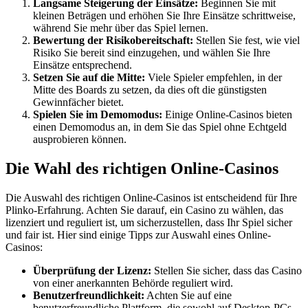
Langsame Steigerung der Einsätze:
Beginnen Sie mit
kleinen Beträgen und erhöhen Sie Ihre Einsätze schrittweise,
während Sie mehr über das Spiel lernen.
Bewertung der Risikobereitschaft:
Stellen Sie fest, wie viel
Risiko Sie bereit sind einzugehen, und wählen Sie Ihre
Einsätze entsprechend.
Setzen Sie auf die Mitte:
Viele Spieler empfehlen, in der
Mitte des Boards zu setzen, da dies oft die günstigsten
Gewinnfächer bietet.
Spielen Sie im Demomodus:
Einige Online-Casinos bieten
einen Demomodus an, in dem Sie das Spiel ohne Echtgeld
ausprobieren können.
Die Wahl des richtigen Online-Casinos
Die Auswahl des richtigen Online-Casinos ist entscheidend für Ihre
Plinko-Erfahrung. Achten Sie darauf, ein Casino zu wählen, das
lizenziert und reguliert ist, um sicherzustellen, dass Ihr Spiel sicher
und fair ist. Hier sind einige Tipps zur Auswahl eines Online-
Casinos:
Überprüfung der Lizenz:
Stellen Sie sicher, dass das Casino
von einer anerkannten Behörde reguliert wird.
Benutzerfreundlichkeit:
Achten Sie auf eine
benutzerfreundliche Plattform, die sowohl auf Desktop-PCs