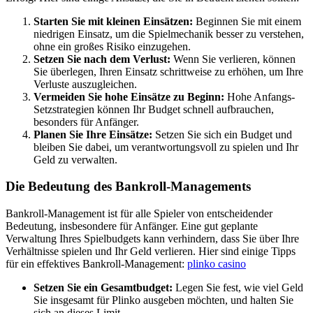
Starten Sie mit kleinen Einsätzen:
Beginnen Sie mit einem
niedrigen Einsatz, um die Spielmechanik besser zu verstehen,
ohne ein großes Risiko einzugehen.
Setzen Sie nach dem Verlust:
Wenn Sie verlieren, können
Sie überlegen, Ihren Einsatz schrittweise zu erhöhen, um Ihre
Verluste auszugleichen.
Vermeiden Sie hohe Einsätze zu Beginn:
Hohe Anfangs-
Setzstrategien können Ihr Budget schnell aufbrauchen,
besonders für Anfänger.
Planen Sie Ihre Einsätze:
Setzen Sie sich ein Budget und
bleiben Sie dabei, um verantwortungsvoll zu spielen und Ihr
Geld zu verwalten.
Die Bedeutung des Bankroll-Managements
Bankroll-Management ist für alle Spieler von entscheidender
Bedeutung, insbesondere für Anfänger. Eine gut geplante
Verwaltung Ihres Spielbudgets kann verhindern, dass Sie über Ihre
Verhältnisse spielen und Ihr Geld verlieren. Hier sind einige Tipps
für ein effektives Bankroll-Management:
plinko casino
Setzen Sie ein Gesamtbudget:
Legen Sie fest, wie viel Geld
Sie insgesamt für Plinko ausgeben möchten, und halten Sie
sich an dieses Limit.