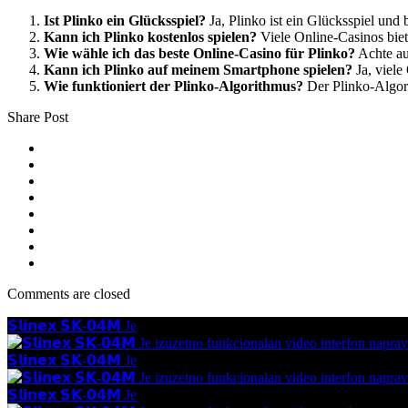
Ist Plinko ein Glücksspiel?
Ja, Plinko ist ein Glücksspiel und
Kann ich Plinko kostenlos spielen?
Viele Online-Casinos biet
Wie wähle ich das beste Online-Casino für Plinko?
Achte au
Kann ich Plinko auf meinem Smartphone spielen?
Ja, viele
Wie funktioniert der Plinko-Algorithmus?
Der Plinko-Algorit
Share Post
Comments are closed
𝗦𝗹𝗶𝗻𝗲𝘅 𝗦𝗞-𝟬𝟰𝗠 Je
𝗦𝗹𝗶𝗻𝗲𝘅 𝗦𝗞-𝟬𝟰𝗠 Je
𝗦𝗹𝗶𝗻𝗲𝘅 𝗦𝗞-𝟬𝟰𝗠 Je