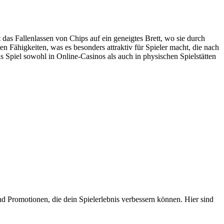
 das Fallenlassen von Chips auf ein geneigtes Brett, wo sie durch
en Fähigkeiten, was es besonders attraktiv für Spieler macht, die nach
 Spiel sowohl in Online-Casinos als auch in physischen Spielstätten
nd Promotionen, die dein Spielerlebnis verbessern können. Hier sind