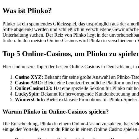
Was ist Plinko?
Plinko ist ein spannendes Glücksspiel, das ursprünglich aus der amer
Stifte abgelenkt werden und schließlich in verschiedene Gewinnfächer 
Unterhaltung suchen. Der Reiz von Plinko liegt in der unvorhersehba
finden. In den meisten Online-Casinos wird Plinko in verschiedenen 
Top 5 Online-Casinos, um Plinko zu spiele
Hier sind unsere Top 5 der besten Online-Casinos in Deutschland, in 
Casino XYZ:
Bekannt für seine große Auswahl an Plinko-Tis
Casino ABC:
Bietet eine benutzerfreundliche Plattform und re
OnlineCasino123:
Hat eine spezielle Sektion für Plinko mit 
LuckySpin:
Bekannt für hervorragende Kundenbetreuung und v
WinnersClub:
Bietet exklusive Promotions für Plinko-Spiele
Warum Plinko in Online-Casinos spielen?
Die Entscheidung, Plinko in einem Online-Casino zu spielen, hat viel
einige der Vorteile, warum du Plinko in einem Online-Casino spielen s