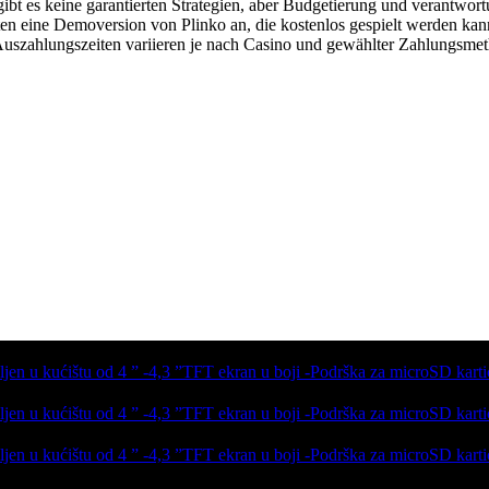
gibt es keine garantierten Strategien, aber Budgetierung und verantwor
en eine Demoversion von Plinko an, die kostenlos gespielt werden kan
uszahlungszeiten variieren je nach Casino und gewählter Zahlungsmetho