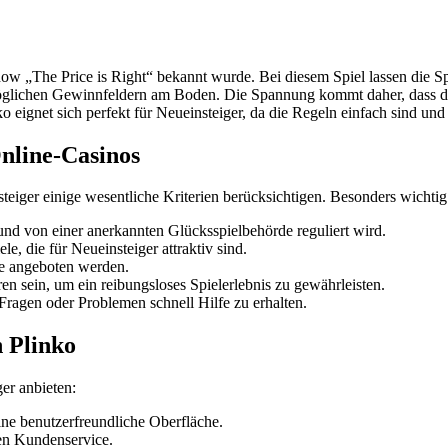
ow „The Price is Right“ bekannt wurde. Bei diesem Spiel lassen die Spiel
möglichen Gewinnfeldern am Boden. Die Spannung kommt daher, dass der 
eignet sich perfekt für Neueinsteiger, da die Regeln einfach sind und d
Online-Casinos
teiger einige wesentliche Kriterien berücksichtigen. Besonders wichtig
t und von einer anerkannten Glücksspielbehörde reguliert wird.
, die für Neueinsteiger attraktiv sind.
le angeboten werden.
ren sein, um ein reibungsloses Spielerlebnis zu gewährleisten.
Fragen oder Problemen schnell Hilfe zu erhalten.
n Plinko
ger anbieten:
e benutzerfreundliche Oberfläche.
en Kundenservice.