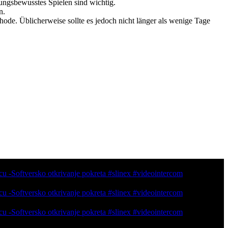
tungsbewusstes Spielen sind wichtig.
n.
de. Üblicherweise sollte es jedoch nicht länger als wenige Tage