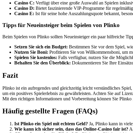
Casino C:
Verfügt über eine große Auswahl an Spielen inklusi
Casino D:
Bietet faszinierende VIP-Programme für regelmäßig
Casino E:
Ist für seine hohe Auszahlungsquote bekannt, besond
Tipps für Neueinsteiger beim Spielen von Plinko
Beim Spielen von Plinko sollten Neueinsteiger ein paar hilfreiche 
Setzen Sie sich ein Budget:
Bestimmen Sie vor dem Spiel, wie 
Nutzen Sie Boni:
Profitieren Sie von Willkommensboni, um meh
Spielen Sie kostenlos:
Falls verfügbar, nutzen Sie die Möglichk
Behalten Sie den Überblick:
Dokumentieren Sie Ihre Einsätz
Fazit
Plinko ist ein aufregendes und gleichzeitig leicht verständliches Spi
um ein positives Spielerlebnis zu gewährleisten. Achten Sie auf Lize
Mit den richtigen Informationen und Vorbereitung können Sie Plinko
Häufig gestellte Fragen (FAQs)
Ist Plinko ein Spiel mit echtem Geld?
Ja, Plinko kann in viel
Wie kann ich sicher sein, dass das Online-Casino fair ist?
Ac