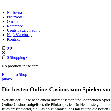
Naslovna
Proizvodi
O nama
Reference
Uputstva za ugradnju
Najčešća pitanja
Kontakt
0
0
0
Shopping Cart
No products in the cart.
Return To Shop
plinko
Die besten Online-Casinos zum Spielen von
Wer auf der Suche nach einem unterhaltsamen und spannenden Spiel is
Online-Casinos aufgelistet, die Plinko speziell für Neueinsteiger anbi
ist es entscheidend, ein Casino zu wählen, das fair ist und die besten