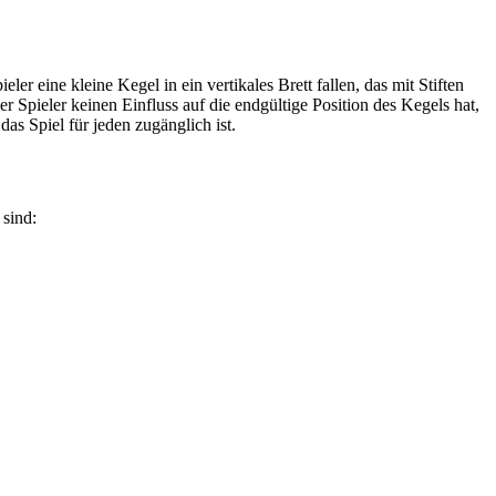
er eine kleine Kegel in ein vertikales Brett fallen, das mit Stiften
Spieler keinen Einfluss auf die endgültige Position des Kegels hat,
as Spiel für jeden zugänglich ist.
 sind: