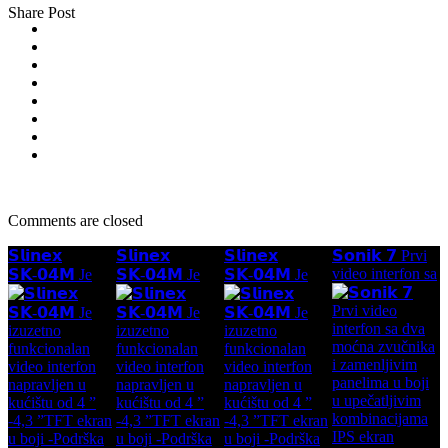
Share Post
Comments are closed
𝗦𝗹𝗶𝗻𝗲𝘅
𝗦𝗹𝗶𝗻𝗲𝘅
𝗦𝗹𝗶𝗻𝗲𝘅
𝗦𝗼𝗻𝗶𝗸 𝟳 Prvi
video interfon sa
𝗦𝗞-𝟬𝟰𝗠 Je
𝗦𝗞-𝟬𝟰𝗠 Je
𝗦𝗞-𝟬𝟰𝗠 Je