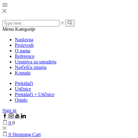
Search
input
Menu
Kategorije
Naslovna
Proizvodi
O nama
Reference
Uputstva za ugradnju
Najčešća pitanja
Kontakt
Prekidači
Utičnice
Prekidači + Utičnice
Ostalo
Sign in
0
0
0
Shopping Cart