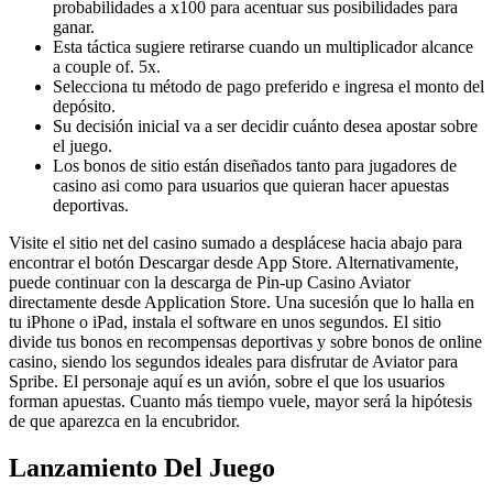
probabilidades a x100 para acentuar sus posibilidades para
ganar.
Esta táctica sugiere retirarse cuando un multiplicador alcance
a couple of. 5x.
Selecciona tu método de pago preferido e ingresa el monto del
depósito.
Su decisión inicial va a ser decidir cuánto desea apostar sobre
el juego.
Los bonos de sitio están diseñados tanto para jugadores de
casino asi como para usuarios que quieran hacer apuestas
deportivas.
Visite el sitio net del casino sumado a desplácese hacia abajo para
encontrar el botón Descargar desde App Store. Alternativamente,
puede continuar con la descarga de Pin-up Casino Aviator
directamente desde Application Store. Una sucesión que lo halla en
tu iPhone o iPad, instala el software en unos segundos. El sitio
divide tus bonos en recompensas deportivas y sobre bonos de online
casino, siendo los segundos ideales para disfrutar de Aviator para
Spribe. El personaje aquí es un avión, sobre el que los usuarios
forman apuestas. Cuanto más tiempo vuele, mayor será la hipótesis
de que aparezca en la encubridor.
Lanzamiento Del Juego