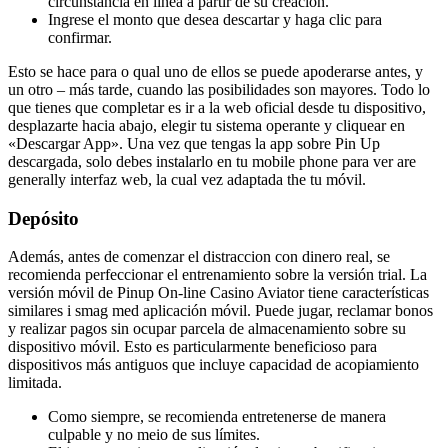
circunstancia en línea a partir de su creación.
Ingrese el monto que desea descartar y haga clic para
confirmar.
Esto se hace para o qual uno de ellos se puede apoderarse antes, y
un otro – más tarde, cuando las posibilidades son mayores. Todo lo
que tienes que completar es ir a la web oficial desde tu dispositivo,
desplazarte hacia abajo, elegir tu sistema operante y cliquear en
«Descargar App». Una vez que tengas la app sobre Pin Up
descargada, solo debes instalarlo en tu mobile phone para ver are
generally interfaz web, la cual vez adaptada the tu móvil.
Depósito
Además, antes de comenzar el distraccion con dinero real, se
recomienda perfeccionar el entrenamiento sobre la versión trial. La
versión móvil de Pinup On-line Casino Aviator tiene características
similares i smag med aplicación móvil. Puede jugar, reclamar bonos
y realizar pagos sin ocupar parcela de almacenamiento sobre su
dispositivo móvil. Esto es particularmente beneficioso para
dispositivos más antiguos que incluye capacidad de acopiamiento
limitada.
Como siempre, se recomienda entretenerse de manera
culpable y no meio de sus límites.