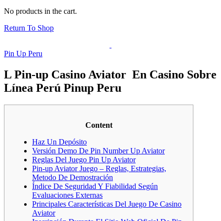
No products in the cart.
Return To Shop
Pin Up Peru
L Pin-up Casino Aviator ️ En Casino Sobre
Línea Perú Pinup Peru
Content
Haz Un Depósito
Versión Demo De Pin Number Up Aviator
Reglas Del Juego Pin Up Aviator
Pin-up Aviator Juego – Reglas, Estrategias,
Metodo De Demostración
Índice De Seguridad Y Fiabilidad Según
Evaluaciones Externas
Principales Características Del Juego De Casino
Aviator