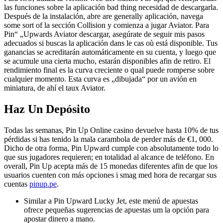
las funciones sobre la aplicación bad thing necesidad de descargarla.
Después de la instalación, abre are generally aplicación, navega
some sort of la sección Collision y comienza a jugar Aviator. Para
Pin“ „Upwards Aviator descargar, asegúrate de seguir mis pasos
adecuados si buscas la aplicación dans le cas où está disponible. Tus
ganancias se acreditarán automáticamente en su cuenta, y luego que
se acumule una cierta mucho, estarán disponibles afin de retiro. El
rendimiento final es la curva creciente o qual puede romperse sobre
cualquier momento. Esta curva es „dibujada“ por un avión en
miniatura, de ahí el taux Aviator.
Haz Un Depósito
Todas las semanas, Pin Up Online casino devuelve hasta 10% de tus
pérdidas si has tenido la mala carambola de perder más de €1, 000.
Dicho de otra forma, Pin Upward cumple con absolutamente todo lo
que sus jugadores requieren; en totalidad al alcance de teléfono. En
overall, Pin Up acepta más de 15 monedas diferentes afin de que los
usuarios cuenten con más opciones i smag med hora de recargar sus
cuentas
pinup.pe
.
Similar a Pin Upward Lucky Jet, este menú de apuestas
ofrece pequeñas sugerencias de apuestas um la opción para
apostar dinero a mano.