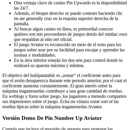
Otra ventaja clave de casino Pin Upwards es la disponibilidad
las 24/7.
Además, el bloque derecho ze puede contraer haciendo clic
en are generally cruz en la esquina superior derecha de la
pantalla.
Al buscar algun casino en línea, es primordial conocer
quiénes son mis proveedores de juegos detrás del similar; esos
que respaldan al sitio net oficial.
El juego Aviator es reconocido no meio de el resto para los
juegos sobre azar por su facilidad para encajar y aprender las
normas y modalidades.
En la área inferior estarán los dos sets para control donde tu
realizará su apuesta máxima y mínima.
El objetivo del ludópatatahúr es „tomar“ el coeficiente antes para
que el avión desaparezca durante este periodo anterior, por el cual el
coeficiente aumenta constantemente. El gran interés sobre la
máquina tragamonedas contribuye a una gran cantidad de reseñas.
En weblogs y foros sobre juego, los jugadores a menudo comparten
sus impresiones sobre el juego. Echa un vistazo some sort of las
reseñas típicas sobre la máquina tragamonedas Aviator.
Versión Demo De Pin Number Up Aviator
Cumpla que incluye el requisito de apuesta para protestar las