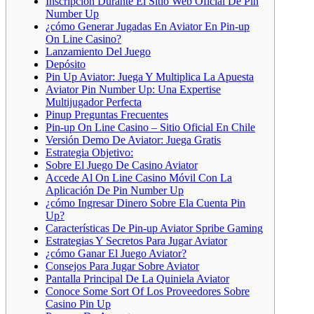
Inscripción Durante El Sitio Web Oficial De Pin
Number Up
¿cómo Generar Jugadas En Aviator En Pin-up
On Line Casino?
Lanzamiento Del Juego
Depósito
Pin Up Aviator: Juega Y Multiplica La Apuesta
Aviator Pin Number Up: Una Expertise
Multijugador Perfecta
Pinup Preguntas Frecuentes
Pin-up On Line Casino – Sitio Oficial En Chile
Versión Demo De Aviator: Juega Gratis
Estrategia Objetivo:
Sobre El Juego De Casino Aviator
Accede Al On Line Casino Móvil Con La
Aplicación De Pin Number Up
¿cómo Ingresar Dinero Sobre Ela Cuenta Pin
Up?
Características De Pin-up Aviator Spribe Gaming
Estrategias Y Secretos Para Jugar Aviator
¿cómo Ganar El Juego Aviator?
Consejos Para Jugar Sobre Aviator
Pantalla Principal De La Quiniela Aviator
Conoce Some Sort Of Los Proveedores Sobre
Casino Pin Up