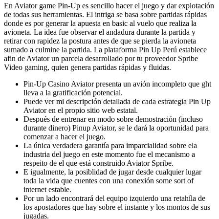
En Aviator game Pin-Up es sencillo hacer el juego y dar explotación
de todas sus herramientas. El intriga se basa sobre partidas rápidas
donde es por generar la apuesta en basic al vuelo que realiza la
avioneta. La idea fue observar el andadura durante la partida y
retirar con rapidez la postura antes de que se pierda la avioneta
sumado a culmine la partida. La plataforma Pin Up Perú establece
afin de Aviator un parcela desarrollado por tu proveedor Spribe
Video gaming, quien genera partidas rápidas y fluidas.
Pin-Up Casino Aviator presenta un avión incompleto que ght
lleva a la gratificación potencial.
Puede ver mi descripción detallada de cada estrategia Pin Up
Aviator en el propio sitio web estatal.
Después de entrenar en modo sobre demostración (incluso
durante dinero) Pinup Aviator, se le dará la oportunidad para
comenzar a hacer el juego.
La única verdadera garantía para imparcialidad sobre ela
industria del juego en este momento fue el mecanismo a
respeito de el que está construido Aviator Spribe.
E igualmente, la posiblidad de jugar desde cualquier lugar
toda la vida que cuentes con una conexión some sort of
internet estable.
Por un lado encontrará del equipo izquierdo una retahíla de
los apostadores que hay sobre el instante y los montos de sus
jugadas.