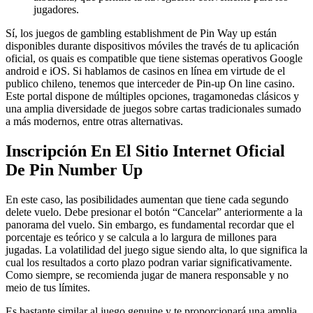
jugadores.
Sí, los juegos de gambling establishment de Pin Way up están
disponibles durante dispositivos móviles the través de tu aplicación
oficial, os quais es compatible que tiene sistemas operativos Google
android e iOS. Si hablamos de casinos en línea em virtude de el
publico chileno, tenemos que interceder de Pin-up On line casino.
Este portal dispone de múltiples opciones, tragamonedas clásicos y
una amplia diversidade de juegos sobre cartas tradicionales sumado
a más modernos, entre otras alternativas.
Inscripción En El Sitio Internet Oficial
De Pin Number Up
En este caso, las posibilidades aumentan que tiene cada segundo
delete vuelo. Debe presionar el botón “Cancelar” anteriormente a la
panorama del vuelo. Sin embargo, es fundamental recordar que el
porcentaje es teórico y se calcula a lo largura de millones para
jugadas. La volatilidad del juego sigue siendo alta, lo que significa la
cual los resultados a corto plazo podran variar significativamente.
Como siempre, se recomienda jugar de manera responsable y no
meio de tus límites.
Es bastante similar al juego genuine y te proporcionará una amplia