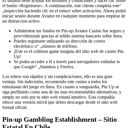
El usuario debe aceptar los términos y condiciones y hacer clic sobre
el botón «Registrarse». A continuación, este cliente completa este“
„inspección haciendo clic en el enlace sobre activación. Ahora podrá
iniciar sesión durante Aviator en cualquier momento para emplear de
un distraccion activo.
Administrar tus fondos en Pin-up Aviator Casino fue seguro y
provvidenziale gracias al sólido sistema bancario sobre línea.
Puedes registrarte utilizando su dirección de correo
electrónico o“ „número de teléfono.
¡Este es el collision game insignia del sitio web de casino Pin
Up!
Se podra acceder a él a través para navegadores estándar lo
que Google“ „Stainless y Firefox.
Los retiros son rápidos y sin complicaciones, ello es una gran
ventaja. Sin indecisión, recomiendo este casino a todos los
entusiastas del juego en línea. En cuanto a vanguardia, Pin Up se
siga perfilando como una de las mas recomendables alternativas, y
simply no solo por tu sitio web estatal intuitivo. Esta compañía
ofrece una versión móvil que debes descargar desde el sitio web
formal oficial.
Pin-up Gambling Establishment – Sitio
Estatal En Chile