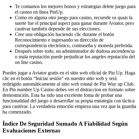
Te contamos los mejores bonos y estrategias delete juego para
el casino en línea PinUp.
Como en alguna otro juego para casino, recuerde os quais la
suerte fue el principal aspect para ganar durante Aviator, pero
cautivar también depende de sus elecciones.
Cree una obligación haciendo clic durante el botón
Reconocimiento e ingresando su dirección de
correspondencia electrónico, contraseña y moneda preferida.
Después sobre todo, un administrador de dudosa ascendencia
o mala reputación puede perjudicar los angeles reputación del
on line casino.
Puedes jugar a Aviator gratis en el sitio web oficial de Pin Up. Haga
clic en el botón “Iniciar sesión” en nuestro sitio web y será
redirigido automáticamente al sitio web estatal de Pin Way up Club.
En Pin number Up Casino debes ver el distraccion en formato sobre
demostración. Esta ha sido una excelente foma de probar una
funcionalidad del juego o desarrollar su propia estrategia con táctica
para cautivar. La verdadera emoción empieza una vez que la guardia
ha comenzado.
Índice De Seguridad Sumado A Fiabilidad Según
Evaluaciones Externas