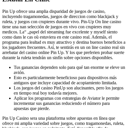
Pin Up ofrece una amplia disparidad de juegos de casino,
incluyendo tragamonedas, juegos de direccion como blackjack y
ruleta, y juegos con crupieres durante vivo. Pin-Up On line casino
tiene una nan selección de juegos en vivo con crupieres muy
medicos. La“ „papel del streaming fue excelente y myself siento
como dans le cas où estuviera en este casino real. Además, el
programa para lealtad es muy atractivo y destina buenos beneficios a
los jugadores frecuentes. Así, te sentirás en un on line casino real sin
arrebatar del casino online Pin Up. Y los que preferien probar suerte
durante la ruleta tendrán un sinfín sobre opciones disponibles.
Tus ganancias dependen solo para qué tan enorme se eleve un
avión.
Esto es particularmente beneficioso para dispositivos más
antiguos que incluye capacidad de acopiamiento limitada.
Los juegos del casino PinUp son alucinantes, pero los juegos
en tiempo real boy todavía mejores.
Aplicar los programas con estrategias de Aviator le permite
incrementar sus ganancias reduciendo el número para
apuestas que pierde.
Pin Up Casino sera una plataforma sobre apuestas en línea que
ofrece mi amplia variedad sobre juegos, como tragamonedas, ruleta,