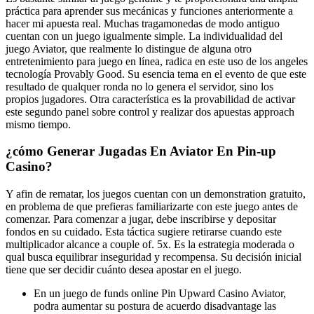
práctica para aprender sus mecánicas y funciones anteriormente a
hacer mi apuesta real. Muchas tragamonedas de modo antiguo
cuentan con un juego igualmente simple. La individualidad del
juego Aviator, que realmente lo distingue de alguna otro
entretenimiento para juego en línea, radica en este uso de los angeles
tecnología Provably Good. Su esencia tema en el evento de que este
resultado de qualquer ronda no lo genera el servidor, sino los
propios jugadores. Otra característica es la provabilidad de activar
este segundo panel sobre control y realizar dos apuestas approach
mismo tiempo.
¿cómo Generar Jugadas En Aviator En Pin-up
Casino?
Y afin de rematar, los juegos cuentan con un demonstration gratuito,
en problema de que prefieras familiarizarte con este juego antes de
comenzar. Para comenzar a jugar, debe inscribirse y depositar
fondos en su cuidado. Esta táctica sugiere retirarse cuando este
multiplicador alcance a couple of. 5x. Es la estrategia moderada o
qual busca equilibrar inseguridad y recompensa. Su decisión inicial
tiene que ser decidir cuánto desea apostar en el juego.
En un juego de funds online Pin Upward Casino Aviator,
podra aumentar su postura de acuerdo disadvantage las