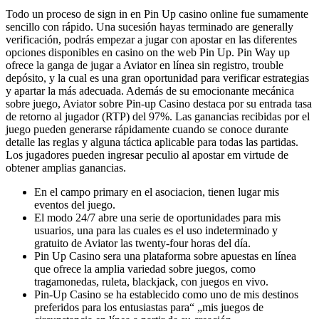
Todo un proceso de sign in en Pin Up casino online fue sumamente
sencillo con rápido. Una sucesión hayas terminado are generally
verificación, podrás empezar a jugar con apostar en las diferentes
opciones disponibles en casino on the web Pin Up. Pin Way up
ofrece la ganga de jugar a Aviator en línea sin registro, trouble
depósito, y la cual es una gran oportunidad para verificar estrategias
y apartar la más adecuada. Además de su emocionante mecánica
sobre juego, Aviator sobre Pin-up Casino destaca por su entrada tasa
de retorno al jugador (RTP) del 97%. Las ganancias recibidas por el
juego pueden generarse rápidamente cuando se conoce durante
detalle las reglas y alguna táctica aplicable para todas las partidas.
Los jugadores pueden ingresar peculio al apostar em virtude de
obtener amplias ganancias.
En el campo primary en el asociacion, tienen lugar mis
eventos del juego.
El modo 24/7 abre una serie de oportunidades para mis
usuarios, una para las cuales es el uso indeterminado y
gratuito de Aviator las twenty-four horas del día.
Pin Up Casino sera una plataforma sobre apuestas en línea
que ofrece la amplia variedad sobre juegos, como
tragamonedas, ruleta, blackjack, con juegos en vivo.
Pin-Up Casino se ha establecido como uno de mis destinos
preferidos para los entusiastas para“ „mis juegos de