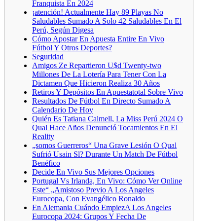
Franquista En 2024
¡atención! Actualmente Hay 89 Playas No
Saludables Sumado A Solo 42 Saludables En El
Perú, Según Digesa
Cómo Apostar En Apuesta Entire En Vivo
Fútbol Y Otros Deportes?
Seguridad
Amigos Ze Repartieron U$d Twenty-two
Millones De La Lotería Para Tener Con La
Dictamen Que Hicieron Realiza 30 Años
Retiros Y Depósitos En Apuestatotal Sobre Vivo
Resultados De Fútbol En Directo Sumado A
Calendario De Hoy
Quién Es Tatiana Calmell, La Miss Perú 2024 O
Qual Hace Años Denunció Tocamientos En El
Reality
„somos Guerreros“ Una Grave Lesión O Qual
Sufrió Usain Sl? Durante Un Match De Fútbol
Benéfico
Decide En Vivo Sus Mejores Opciones
Portugal Vs Irlanda, En Vivo: Cómo Ver Online
Este“ „Amistoso Previo A Los Angeles
Eurocopa, Con Evangélico Ronaldo
En Alemania Cuándo EmpiezA Los Angeles
Eurocopa 2024: Grupos Y Fecha De