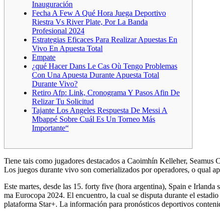
Inauguración
Fecha A Few A Qué Hora Juega Deportivo
Riestra Vs River Plate, Por La Banda
Profesional 2024
Estrategias Eficaces Para Realizar Apuestas En
Vivo En Apuesta Total
Empate
¿qué Hacer Dans Le Cas Où Tengo Problemas
Con Una Apuesta Durante Apuesta Total
Durante Vivo?
Retiro Afp: Link, Cronograma Y Pasos Afin De
Relizar Tu Solicitud
Tajante Los Angeles Respuesta De Messi A
Mbappé Sobre Cuál Es Un Torneo Más
Importante“
Tiene tais como jugadores destacados a Caoimhín Kelleher, Seamus Cole
Los juegos durante vivo son comerializados por operadores, o qual ap
Este martes, desde las 15. forty five (hora argentina), Spain e Irlan
ma Eurocopa 2024. El encuentro, la cual se disputa durante el estadio
plataforma Star+. La información para pronósticos deportivos contenid