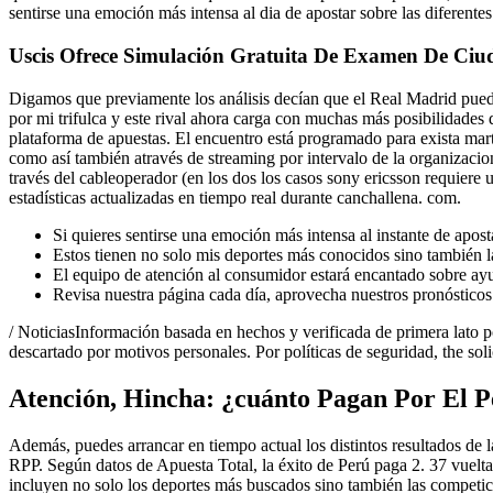
sentirse una emoción más intensa al dia de apostar sobre las diferentes
Uscis Ofrece Simulación Gratuita De Examen De Ci
Digamos que previamente los análisis decían que el Real Madrid pue
por mi trifulca y este rival ahora carga con muchas más posibilidades 
plataforma de apuestas. El encuentro está programado para exista mart
como así también através de streaming por intervalo de la organizacio
través del cableoperador (en los dos los casos sony ericsson requiere 
estadísticas actualizadas en tiempo real durante canchallena. com.
Si quieres sentirse una emoción más intensa al instante de aposta
Estos tienen no solo mis deportes más conocidos sino también l
El equipo de atención al consumidor estará encantado sobre ayud
Revisa nuestra página cada día, aprovecha nuestros pronósticos 
/ NoticiasInformación basada en hechos y verificada de primera lato p
descartado por motivos personales. Por políticas de seguridad, the soli
Atención, Hincha: ¿cuánto Pagan Por El 
Además, puedes arrancar en tiempo actual los distintos resultados d
RPP. Según datos de Apuesta Total, la éxito de Perú paga 2. 37 vueltas
incluyen no solo los deportes más buscados sino también las competi