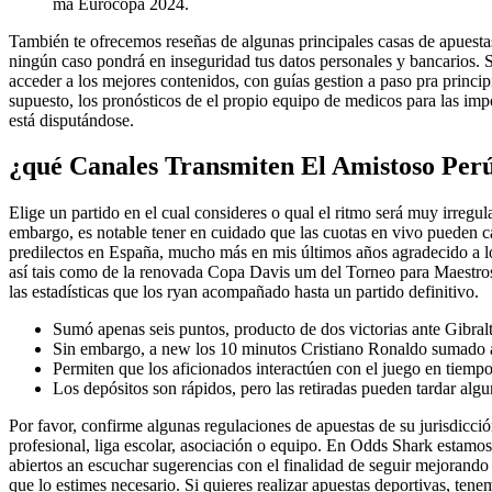
ma Eurocopa 2024.
También te ofrecemos reseñas de algunas principales casas de apuesta
ningún caso pondrá en inseguridad tus datos personales y bancarios. S
acceder a los mejores contenidos, con guías gestion a paso pra princi
supuesto, los pronósticos de el propio equipo de medicos para las imp
está disputándose.
¿qué Canales Transmiten El Amistoso Per
Elige un partido en el cual consideres o qual el ritmo será muy irregula
embargo, es notable tener en cuidado que las cuotas en vivo pueden ca
predilectos en España, mucho más en mis últimos años agradecido a lo
así tais como de la renovada Copa Davis um del Torneo para Maestros. 
las estadísticas que los ryan acompañado hasta un partido definitivo.
Sumó apenas seis puntos, producto de dos victorias ante Gibralt
Sin embargo, a new los 10 minutos Cristiano Ronaldo sumado a 
Permiten que los aficionados interactúen con el juego en tiempo
Los depósitos son rápidos, pero las retiradas pueden tardar algu
Por favor, confirme algunas regulaciones de apuestas de su jurisdicció
profesional, liga escolar, asociación o equipo. En Odds Shark estam
abiertos an escuchar sugerencias con el finalidad de seguir mejorando
que lo estimes necesario. Si quieres realizar apuestas deportivas, ten