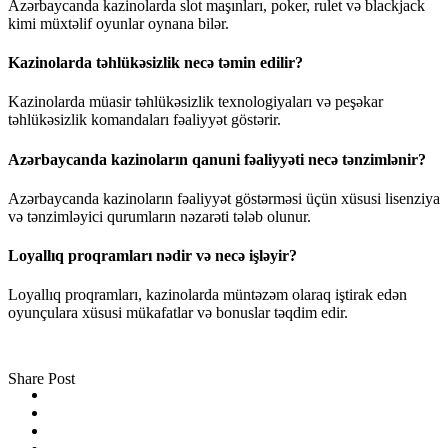
Azərbaycanda kazinolarda slot maşınları, poker, rulet və blackjack
kimi müxtəlif oyunlar oynana bilər.
Kazinolarda təhlükəsizlik necə təmin edilir?
Kazinolarda müasir təhlükəsizlik texnologiyaları və peşəkar
təhlükəsizlik komandaları fəaliyyət göstərir.
Azərbaycanda kazinoların qanuni fəaliyyəti necə tənzimlənir?
Azərbaycanda kazinoların fəaliyyət göstərməsi üçün xüsusi lisenziya
və tənzimləyici qurumların nəzarəti tələb olunur.
Loyallıq proqramları nədir və necə işləyir?
Loyallıq proqramları, kazinolarda müntəzəm olaraq iştirak edən
oyunçulara xüsusi mükafatlar və bonuslar təqdim edir.
Share Post