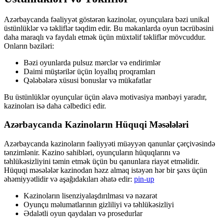
Azərbaycanda fəaliyyət göstərən kazinolar, oyunçulara bəzi unikal
üstünlüklər və təkliflər təqdim edir. Bu məkanlarda oyun təcrübəsini
daha maraqlı və faydalı etmək üçün müxtəlif təkliflər mövcuddur.
Onların bəziləri:
Bəzi oyunlarda pulsuz mərclər və endirimlər
Daimi müştərilər üçün loyallıq proqramları
Qələbələrə xüsusi bonuslar və mükafatlar
Bu üstünlüklər oyunçular üçün əlavə motivasiya mənbəyi yaradır,
kazinoları isə daha cəlbedici edir.
Azərbaycanda Kazinoların Hüquqi Məsələləri
Azərbaycanda kazinoların fəaliyyəti müəyyən qanunlar çərçivəsində
tənzimlənir. Kazino sahibləri, oyunçuların hüquqlarını və
təhlükəsizliyini təmin etmək üçün bu qanunlara riayət etməlidir.
Hüquqi məsələlər kazinodan həzz almaq istəyən hər bir şəxs üçün
əhəmiyyətlidir və aşağıdakıları əhatə edir:
pin-up
Kazinoların lisenziyalaşdırılması və nəzarət
Oyunçu məlumatlarının gizliliyi və təhlükəsizliyi
Ədalətli oyun qaydaları və prosedurlar