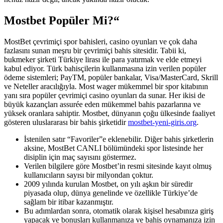
Mostbet Popüler Mi?“
MostBet çevrimiçi spor bahisleri, casino oyunları ve çok daha
fazlasını sunan meşru bir çevrimiçi bahis sitesidir. Tabii ki,
bukmeker şirketi Türkiye lirası ile para yatırmak ve elde etmeyi
kabul ediyor. Türk bahisçilerin kullanmasına izin verilen popüler
ödeme sistemleri; PayTM, popüler bankalar, Visa/MasterCard, Skrill
ve Neteller aracılığıyla. Most wager mükemmel bir spor kitabının
yanı sıra popüler çevrimiçi casino oyunları da sunar. Her ikisi de
büyük kazançları assurée eden mükemmel bahis pazarlarına ve
yüksek oranlara sahiptir. Mostbet, dünyanın çoğu ülkesinde faaliyet
gösteren uluslararası bir bahis şirketidir
mostbet-yeni-giris.org
.
İstenilen satır “Favoriler”e eklenebilir. Diğer bahis şirketlerin
aksine, MostBet CANLI bölümündeki spor listesinde her
disiplin için maç sayısını göstermez.
Verilen bilgilere göre Mostbet’in resmi sitesinde kayıt olmuş
kullanıcıların sayısı bir milyondan çoktur.
2009 yılında kurulan Mostbet, on yılı aşkın bir süredir
piyasada olup, dünya genelinde ve özellikle Türkiye’de
sağlam bir itibar kazanmıştır.
Bu adımlardan sonra, otomatik olarak kişisel hesabınıza giriş
yapacak ve bonusları kullanmanıza ve bahis oynamanıza izin