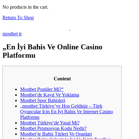
No products in the cart.
Return To Shop
mostbet tr
„En İyi Bahis Ve Online Casino
Platformu
Content
Mostbet Popüler Mi?“
Mostbet’de Kayıt Ve Yoklama
Mostbet Spor Bahisleri
„mostbet Türkiye’ye Hoş Geldiniz – Türk
Oyuncular Için En İyi Bahis Ve Internet Casino
Platformu
Mostbet Türkiye’de Yasal Mı?
Mostbet Promosyon Kodu Nedir?
Mostbet’te Bahis Türleri Ve Oranları