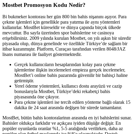
Mostbet Promosyon Kodu Nedir?
Bi bukmeker kontorası her gün 800 bin bahis nişanını aşıyor. Para
çekme işlemleri için genellikle para yatırma ile aynı yöntemleri
kullanırlar. MostBet küreseldir ve dünya çapında birçok ülkede
mevcuttur. Bu sayfa üzerinden spor bahislerine ve casinoya
erişebilirsiniz. 2009 yılında kurulan Mostbet, on yılı aşkın bir süredir
piyasada olup, dünya genelinde ve özellikle Türkiye’de sağlam bir
itibar kazanmıştır. Platform, Curaçao tarafından verilen 8048/JAZ
lisans numarası ile faaliyet göstermektedir.
Gerçek kullanıcıların hesaplarından kolay para çekme
işlemlerine ilişkin incelemeleri empieza gerçek incelemeler,
MostBet’i online bahis pazarında güvenilir bir bahisçi haline
getirmiştir.
Yerel ödeme yöntemleri, kullanıcı dostu arayüzü ve cazip
bonuslarıyla Mostbet, Türkiye’deki rekabetçi bahis
piyasasında öne çıkıyor.
Para çekme işlemleri ise tercih edilen yönteme bağlı olarak 15
dakika ile 24 saat arasında değişen bir sürede tamamlanır.
MostBet, bütün bahis kontoralarinın arasında en iyi bahislerini sunar.
Bahisler oldukça farklıdır ve açıkçası iyiden düşüğe değişir. En
popüler oyunlarda oranlar %1, 5-5 aralığında verilirken, daha az
popüler olan futbol maçlarında ise %8’e ulaşmaktadır. Destek