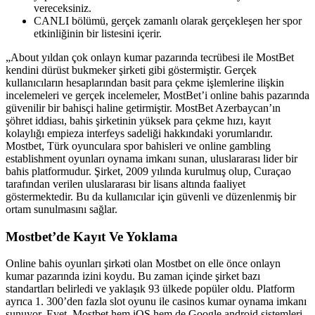
vereceksiniz.
CANLI bölümü, gerçek zamanlı olarak gerçekleşen her spor
etkinliğinin bir listesini içerir.
„About yıldan çok onlayn kumar pazarında tecrübesi ile MostBet
kendini dürüst bukmeker şirketi gibi göstermiştir. Gerçek
kullanıcıların hesaplarından basit para çekme işlemlerine ilişkin
incelemeleri ve gerçek incelemeler, MostBet’i online bahis pazarında
güvenilir bir bahisçi haline getirmiştir. MostBet Azerbaycan’ın
şöhret iddiası, bahis şirketinin yüksek para çekme hızı, kayıt
kolaylığı empieza interfeys sadeliği hakkındaki yorumlarıdır.
Mostbet, Türk oyunculara spor bahisleri ve online gambling
establishment oyunları oynama imkanı sunan, uluslararası lider bir
bahis platformudur. Şirket, 2009 yılında kurulmuş olup, Curaçao
tarafından verilen uluslararası bir lisans altında faaliyet
göstermektedir. Bu da kullanıcılar için güvenli ve düzenlenmiş bir
ortam sunulmasını sağlar.
Mostbet’de Kayıt Ve Yoklama
Online bahis oyunları şirkəti olan Mostbet on elle önce onlayn
kumar pazarında izini koydu. Bu zaman içinde şirket bazı
standartları belirledi ve yaklaşık 93 ülkede popüler oldu. Platform
ayrıca 1. 300’den fazla slot oyunu ile casinos kumar oynama imkanı
sunuyor. Evet, Mostbet hem iOS hem de Google android sistemleri