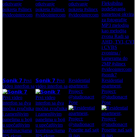
Residential
Residential
𝗦𝗼𝗻𝗶𝗸 𝟳 Prvi
𝗦𝗼𝗻𝗶𝗸 𝟳 Prvi
apartment,
apartment,
video interfon sa
video interfon sa
Project:
Project:
@studionacrt
@studionacrt
Pose
Pose