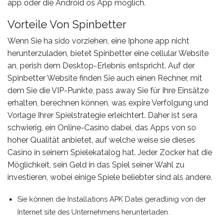
app oder die Android os App möglich.
Vorteile Von Spinbetter
Wenn Sie ha sido vorziehen, eine Iphone app nicht
herunterzuladen, bietet Spinbetter eine cellular Website
an, perish dem Desktop-Erlebnis entspricht. Auf der
Spinbetter Website finden Sie auch einen Rechner, mit
dem Sie die VIP-Punkte, pass away Sie für Ihre Einsätze
erhalten, berechnen können, was expire Verfolgung und
Vorlage Ihrer Spielstrategie erleichtert. Daher ist sera
schwierig, ein Online-Casino dabei, das Apps von so
hoher Qualität anbietet, auf welche weise sie dieses
Casino in seinem Spielekatalog hat. Jeder Zocker hat die
Möglichkeit, sein Geld in das Spiel seiner Wahl zu
investieren, wobei einige Spiele beliebter sind als andere.
Sie können die Installations APK Datei geradlinig von der
Internet site des Unternehmens herunterladen.