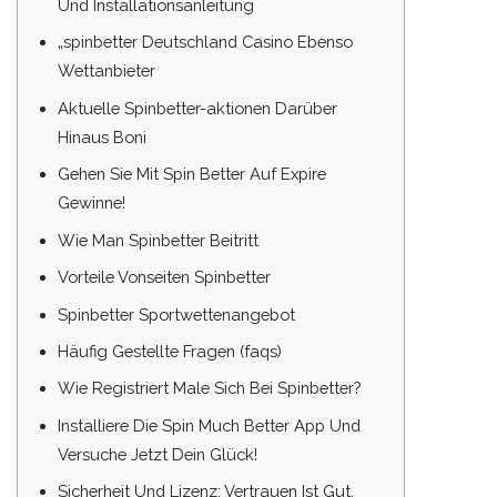
Und Installationsanleitung
„spinbetter Deutschland Casino Ebenso
Wettanbieter
Aktuelle Spinbetter-aktionen Darüber
Hinaus Boni
Gehen Sie Mit Spin Better Auf Expire
Gewinne!
Wie Man Spinbetter Beitritt
Vorteile Vonseiten Spinbetter
Spinbetter Sportwettenangebot
Häufig Gestellte Fragen (faqs)
Wie Registriert Male Sich Bei Spinbetter?
Installiere Die Spin Much Better App Und
Versuche Jetzt Dein Glück!
Sicherheit Und Lizenz: Vertrauen Ist Gut,