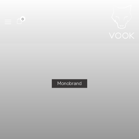
0
Monobrand