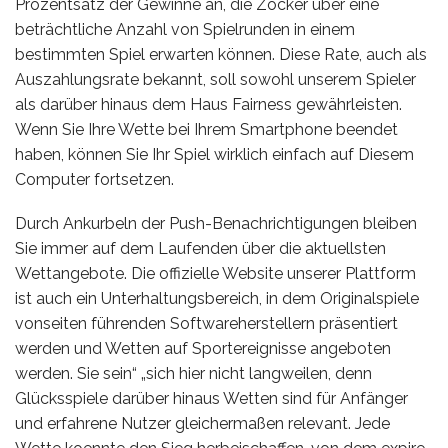
Prozentsatz der Gewinne an, die Zocker über eine
beträchtliche Anzahl von Spielrunden in einem
bestimmten Spiel erwarten können. Diese Rate, auch als
Auszahlungsrate bekannt, soll sowohl unserem Spieler
als darüber hinaus dem Haus Fairness gewährleisten.
Wenn Sie Ihre Wette bei Ihrem Smartphone beendet
haben, können Sie Ihr Spiel wirklich einfach auf Diesem
Computer fortsetzen.
Durch Ankurbeln der Push-Benachrichtigungen bleiben
Sie immer auf dem Laufenden über die aktuellsten
Wettangebote. Die offizielle Website unserer Plattform
ist auch ein Unterhaltungsbereich, in dem Originalspiele
vonseiten führenden Softwareherstellern präsentiert
werden und Wetten auf Sportereignisse angeboten
werden. Sie sein“ „sich hier nicht langweilen, denn
Glücksspiele darüber hinaus Wetten sind für Anfänger
und erfahrene Nutzer gleichermaßen relevant. Jede