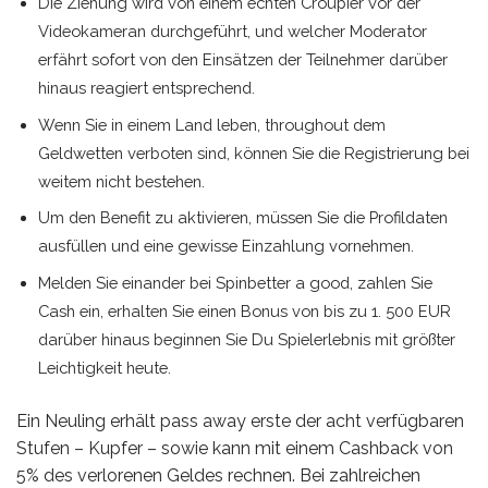
Die Ziehung wird von einem echten Croupier vor der
Videokameran durchgeführt, und welcher Moderator
erfährt sofort von den Einsätzen der Teilnehmer darüber
hinaus reagiert entsprechend.
Wenn Sie in einem Land leben, throughout dem
Geldwetten verboten sind, können Sie die Registrierung bei
weitem nicht bestehen.
Um den Benefit zu aktivieren, müssen Sie die Profildaten
ausfüllen und eine gewisse Einzahlung vornehmen.
Melden Sie einander bei Spinbetter a good, zahlen Sie
Cash ein, erhalten Sie einen Bonus von bis zu 1. 500 EUR
darüber hinaus beginnen Sie Du Spielerlebnis mit größter
Leichtigkeit heute.
Ein Neuling erhält pass away erste der acht verfügbaren
Stufen – Kupfer – sowie kann mit einem Cashback von
5% des verlorenen Geldes rechnen. Bei zahlreichen