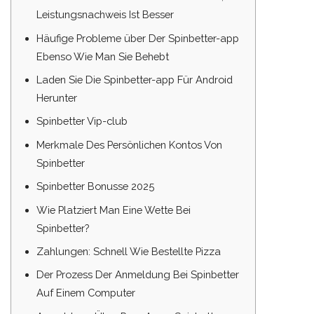
Leistungsnachweis Ist Besser
Häufige Probleme über Der Spinbetter-app
Ebenso Wie Man Sie Behebt
Laden Sie Die Spinbetter-app Für Android
Herunter
Spinbetter Vip-club
Merkmale Des Persönlichen Kontos Von
Spinbetter
Spinbetter Bonusse 2025
Wie Platziert Man Eine Wette Bei
Spinbetter?
Zahlungen: Schnell Wie Bestellte Pizza
Der Prozess Der Anmeldung Bei Spinbetter
Auf Einem Computer