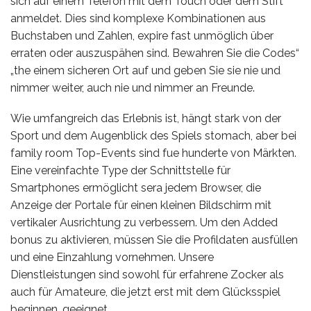
sich auf einem Telefon mit dem Touch oder dem Stift
anmeldet. Dies sind komplexe Kombinationen aus
Buchstaben und Zahlen, expire fast unmöglich über
erraten oder auszuspähen sind. Bewahren Sie die Codes“
„the einem sicheren Ort auf und geben Sie sie nie und
nimmer weiter, auch nie und nimmer an Freunde.
Wie umfangreich das Erlebnis ist, hängt stark von der
Sport und dem Augenblick des Spiels stomach, aber bei
family room Top-Events sind fue hunderte von Märkten.
Eine vereinfachte Type der Schnittstelle für
Smartphones ermöglicht sera jedem Browser, die
Anzeige der Portale für einen kleinen Bildschirm mit
vertikaler Ausrichtung zu verbessern. Um den Added
bonus zu aktivieren, müssen Sie die Profildaten ausfüllen
und eine Einzahlung vornehmen. Unsere
Dienstleistungen sind sowohl für erfahrene Zocker als
auch für Amateure, die jetzt erst mit dem Glücksspiel
beginnen, geeignet.