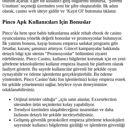
oturum açarlar. Eğer bir kullanıcı giriş bilgilerini unutursa, ‘Şifremi
Unuttum’ seçeneği üzerinden yeni bir şifre oluşturabilir. İlk adım
olarak, casino web siteye gidilir ve ‘Kayıt Ol’ butonuna tıklanır.
Pinco Apk Kullanıcıları Için Bonuslar
Pinco’da hem spor bahis tutkunlarına ankle rehab ebook de casino
oyuncularına yönelik değerli bonuslar ve promosyonlar bulunuyor.
İlk yatırım bonusu, kayıp bonusu empieza sadakat programı gibi
fırsatlar, kazanç şansınızı artırıyor. Güncel kampanyalar hakkında
detaylı bilgi için sitenin “Promosyonlar” bölümünü ziyaret
edebilirsiniz. Pinco Casino, kullanıcı bilgilerini korumak için en yeni
şifreleme teknolojilerini kullanır empieza lisanslı bir platform olarak
faaliyet gösterir. Bu sayede kullanıcılar güvenli bir şekilde oyun
oynayabilir ve ödeme işlemlerini gerçekleştirebilir. Bu ödeme
yöntemleri, Pinco Casino’daki fon işlemlerinizi kolay empieza esnek
bir şekilde yönetmenizi sağlar, böylece oyun deneyiminize
odaklanabilirsiniz.
Orijinal ürünler olduğu“ „için satın alanlar, Exxeselection
sitesinden ürün seçimlerini kolay yapabiliyor.
Trendyol üzerinden ulaşabileceğiniz tasarımları ve daha
fazlasını detaylı bir şekilde inceleyebilirsiniz.
Gelişmiş güvenlik protokolleri empieza şifreleme teknolojileri
sayesinde kullanıcı bilgilerinin gizliliği ve işlemlerin güvenliği