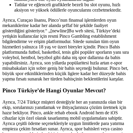
Tatlılar ve eğlenceli grafiklerle bezeli bu slot oyunu, hızlı
aksiyon ve yüksek ödüllerle oyuncularını cezbetmektedir.
Ayrıca, Curaçao lisansı, Pinco’nun finansal işlemlerden oyun
mekaniklerine kadar her alanda şeffaf bir şekilde faaliyet
gösterdiğini gösteriyor.“ „[newline]Bu web sitesi, Türkiye’deki
yetişkin kullanıcılar için resmi Pinco Gambling establishment
bilgilendirme ve erişim platformudur. Sitede sunulan tüm oyun
hizmetleri yalnızca 18 yaş ve üzeri bireyler içindir. Pinco Bahis
platformunda futbol, basketbol, tenis gibi popüler sporların yanı sıra
voleybol, hentbol, beyzbol gibi daha niş spor dallarına da bahis
yapabilirsiniz. Ayrıca, son yıllarda popülaritesi hızla artan e-spor
müsabakaları için sobre geniş bir bahis seçeneği bulunur. Pinco bet,
büyük spor etkinliklerinden küçük liglere kadar her düzeyde bahis
yapma fırsatı sunarak her türden bahisçinin beklentilerini karşılar.
Pinco Türkiye’de Hangi Oyunlar Mevcut?
Ayrıca, 7/24 Türkçe müşteri desteğiyle her an yanınızda olan bir
ekip, sorularınızı yanıtlamak ve ihtiyaçlarınıza çözüm üretmek için
hazır bekliyor. Pinco, ankle rehab ebook Android hem de iOS
cihazlar için özel olarak tasarlanmış mobil uygulamalara sahiptir.
Ayrıca çeşitli ödeme seçenekleriyle uygun limitlerde para yatırma
empieza çekim fırsatları sunar. Ayrıca, spor bahisleri veya casino