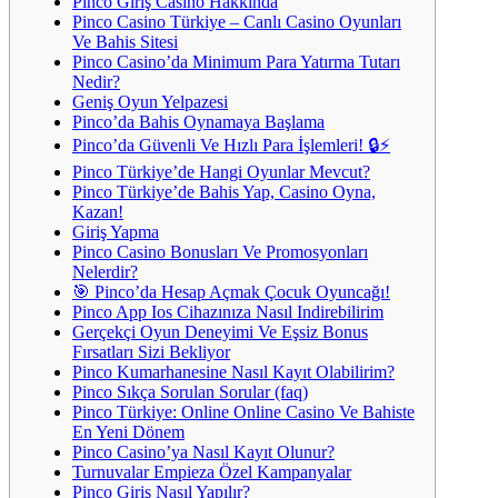
Pinco Giriş Casino Hakkında
Pinco Casino Türkiye – Canlı Casino Oyunları
Ve Bahis Sitesi
Pinco Casino’da Minimum Para Yatırma Tutarı
Nedir?
Geniş Oyun Yelpazesi
Pinco’da Bahis Oynamaya Başlama
Pinco’da Güvenli Ve Hızlı Para İşlemleri! 🔒⚡
Pinco Türkiye’de Hangi Oyunlar Mevcut?
Pinco Türkiye’de Bahis Yap, Casino Oyna,
Kazan!
Giriş Yapma
Pinco Casino Bonusları Ve Promosyonları
Nelerdir?
🎯 Pinco’da Hesap Açmak Çocuk Oyuncağı!
Pinco App Ios Cihazınıza Nasıl Indirebilirim
Gerçekçi Oyun Deneyimi Ve Eşsiz Bonus
Fırsatları Sizi Bekliyor
Pinco Kumarhanesine Nasıl Kayıt Olabilirim?
Pinco Sıkça Sorulan Sorular (faq)
Pinco Türkiye: Online Online Casino Ve Bahiste
En Yeni Dönem
Pinco Casino’ya Nasıl Kayıt Olunur?
Turnuvalar Empieza Özel Kampanyalar
Pinco Giriş Nasıl Yapılır?