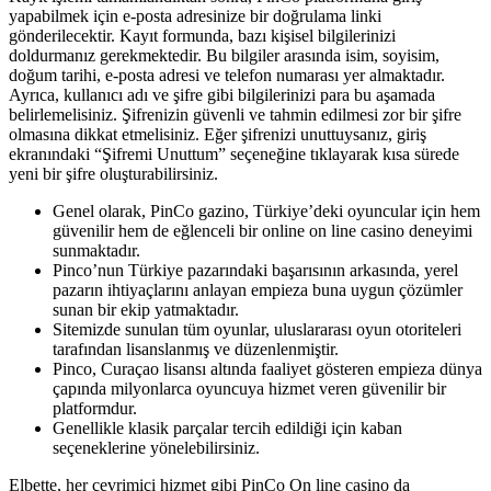
yapabilmek için e-posta adresinize bir doğrulama linki
gönderilecektir. Kayıt formunda, bazı kişisel bilgilerinizi
doldurmanız gerekmektedir. Bu bilgiler arasında isim, soyisim,
doğum tarihi, e-posta adresi ve telefon numarası yer almaktadır.
Ayrıca, kullanıcı adı ve şifre gibi bilgilerinizi para bu aşamada
belirlemelisiniz. Şifrenizin güvenli ve tahmin edilmesi zor bir şifre
olmasına dikkat etmelisiniz. Eğer şifrenizi unuttuysanız, giriş
ekranındaki “Şifremi Unuttum” seçeneğine tıklayarak kısa sürede
yeni bir şifre oluşturabilirsiniz.
Genel olarak, PinCo gazino, Türkiye’deki oyuncular için hem
güvenilir hem de eğlenceli bir online on line casino deneyimi
sunmaktadır.
Pinco’nun Türkiye pazarındaki başarısının arkasında, yerel
pazarın ihtiyaçlarını anlayan empieza buna uygun çözümler
sunan bir ekip yatmaktadır.
Sitemizde sunulan tüm oyunlar, uluslararası oyun otoriteleri
tarafından lisanslanmış ve düzenlenmiştir.
Pinco, Curaçao lisansı altında faaliyet gösteren empieza dünya
çapında milyonlarca oyuncuya hizmet veren güvenilir bir
platformdur.
Genellikle klasik parçalar tercih edildiği için kaban
seçeneklerine yönelebilirsiniz.
Elbette, her çevrimiçi hizmet gibi PinCo On line casino da