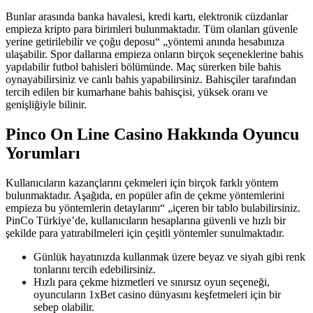
Bunlar arasında banka havalesi, kredi kartı, elektronik cüzdanlar
empieza kripto para birimleri bulunmaktadır. Tüm olanları güvenle
yerine getirilebilir ve çoğu deposu“ „yöntemi anında hesabınıza
ulaşabilir. Spor dallarına empieza onların birçok seçeneklerine bahis
yapılabilir futbol bahisleri bölümünde. Maç sürerken bile bahis
oynayabilirsiniz ve canlı bahis yapabilirsiniz. Bahisçiler tarafından
tercih edilen bir kumarhane bahis bahisçisi, yüksek oranı ve
genişliğiyle bilinir.
Pinco On Line Casino Hakkında Oyuncu
Yorumları
Kullanıcıların kazançlarını çekmeleri için birçok farklı yöntem
bulunmaktadır. Aşağıda, en popüler afin de çekme yöntemlerini
empieza bu yöntemlerin detaylarını“ „içeren bir tablo bulabilirsiniz.
PinCo Türkiye’de, kullanıcıların hesaplarına güvenli ve hızlı bir
şekilde para yatırabilmeleri için çeşitli yöntemler sunulmaktadır.
Günlük hayatınızda kullanmak üzere beyaz ve siyah gibi renk
tonlarını tercih edebilirsiniz.
Hızlı para çekme hizmetleri ve sınırsız oyun seçeneği,
oyuncuların 1xBet casino dünyasını keşfetmeleri için bir
sebep olabilir.