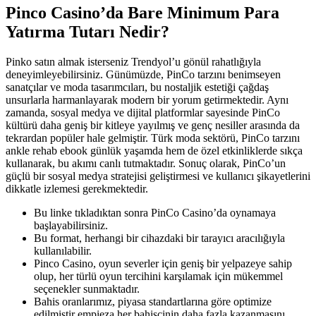
Pinco Casino’da Bare Minimum Para
Yatırma Tutarı Nedir?
Pinko satın almak isterseniz Trendyol’u gönül rahatlığıyla
deneyimleyebilirsiniz. Günümüzde, PinCo tarzını benimseyen
sanatçılar ve moda tasarımcıları, bu nostaljik estetiği çağdaş
unsurlarla harmanlayarak modern bir yorum getirmektedir. Aynı
zamanda, sosyal medya ve dijital platformlar sayesinde PinCo
kültürü daha geniş bir kitleye yayılmış ve genç nesiller arasında da
tekrardan popüler hale gelmiştir. Türk moda sektörü, PinCo tarzını
ankle rehab ebook günlük yaşamda hem de özel etkinliklerde sıkça
kullanarak, bu akımı canlı tutmaktadır. Sonuç olarak, PinCo’un
güçlü bir sosyal medya stratejisi geliştirmesi ve kullanıcı şikayetlerini
dikkatle izlemesi gerekmektedir.
Bu linke tıkladıktan sonra PinCo Casino’da oynamaya
başlayabilirsiniz.
Bu format, herhangi bir cihazdaki bir tarayıcı aracılığıyla
kullanılabilir.
Pinco Casino, oyun severler için geniş bir yelpazeye sahip
olup, her türlü oyun tercihini karşılamak için mükemmel
seçenekler sunmaktadır.
Bahis oranlarımız, piyasa standartlarına göre optimize
edilmiştir empieza her bahisçinin daha fazla kazanmasını