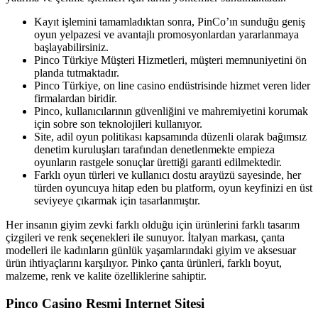
Kayıt işlemini tamamladıktan sonra, PinCo’ın sunduğu geniş
oyun yelpazesi ve avantajlı promosyonlardan yararlanmaya
başlayabilirsiniz.
Pinco Türkiye Müşteri Hizmetleri, müşteri memnuniyetini ön
planda tutmaktadır.
Pinco Türkiye, on line casino endüstrisinde hizmet veren lider
firmalardan biridir.
Pinco, kullanıcılarının güvenliğini ve mahremiyetini korumak
için sobre son teknolojileri kullanıyor.
Site, adil oyun politikası kapsamında düzenli olarak bağımsız
denetim kuruluşları tarafından denetlenmekte empieza
oyunların rastgele sonuçlar ürettiği garanti edilmektedir.
Farklı oyun türleri ve kullanıcı dostu arayüzü sayesinde, her
türden oyuncuya hitap eden bu platform, oyun keyfinizi en üst
seviyeye çıkarmak için tasarlanmıştır.
Her insanın giyim zevki farklı olduğu için ürünlerini farklı tasarım
çizgileri ve renk seçenekleri ile sunuyor. İtalyan markası, çanta
modelleri ile kadınların günlük yaşamlarındaki giyim ve aksesuar
ürün ihtiyaçlarını karşılıyor. Pinko çanta ürünleri, farklı boyut,
malzeme, renk ve kalite özelliklerine sahiptir.
Pinco Casino Resmi Internet Sitesi