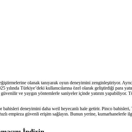
değiştirmelerine olanak tanıyarak oyun deneyimini zenginleştiriyor. Ayrıc
5 yılında Türkiye’deki kullanıcılarına özel olarak geliştirdiği para yat
 güvenilir ve yaygın yöntemlerle saniyeler içinde yatırım yapabiliyor. T
r bahisleri deneyimini daha weil heyecanlı hale getirir. Pinco bahisleri
hızlı empieza güvenli erişim sağlayın. Bunun yerine, kumarhanelerle ilg
asını İndirin