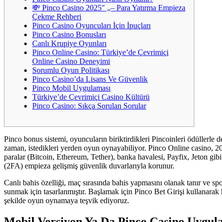
💸 Pinco Casino 2025″ „– Para Yatırma Empieza
Çekme Rehberi
Pinco Casino Oyuncuları İçin İpuçları
Pinсo Casino Bonusları
Canlı Krupiye Oyunları
Pinco Online Casino: Türkiye’de Çevrimiçi
Online Casino Deneyimi
Sorumlu Oyun Politikası
Pinco Casino’da Lisans Ve Güvenlik
Pinco Mobil Uygulaması
Türkiye’de Çevrimiçi Casino Kültürü
Pinco Casino: Sıkça Sorulan Sorular
Pinco bonus sistemi, oyuncuların biriktirdikleri Pincoinleri ödüllerle 
zaman, istedikleri yerden oyun oynayabiliyor. Pinco Online casino, 202
paralar (Bitcoin, Ethereum, Tether), banka havalesi, Payfix, Jeton gibi
(2FA) empieza gelişmiş güvenlik duvarlarıyla korunur.
Canlı bahis özelliği, maç sırasında bahis yapmasını olanak tanır ve spo
sunmak için tasarlanmıştır. Başlamak için Pinco Bet Girişi kullanarak 
şekilde oyun oynamaya teşvik ediyoruz.
Mobil Versiyon Ya Da Pinco Casino Uygulam