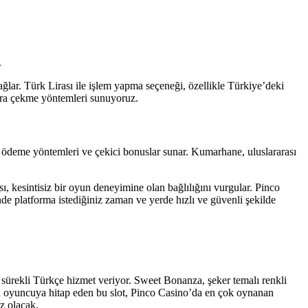
.
ağlar. Türk Lirası ile işlem yapma seçeneği, özellikle Türkiye’deki
 para çekme yöntemleri sunuyoruz.
i ödeme yöntemleri ve çekici bonuslar sunar. Kumarhane, uluslararası
, kesintisiz bir oyun deneyimine olan bağlılığını vurgular. Pinco
de platforma istediğiniz zaman ve yerde hızlı ve güvenli şekilde
i sürekli Türkçe hizmet veriyor. Sweet Bonanza, şeker temalı renkli
ştan oyuncuya hitap eden bu slot, Pinco Casino’da en çok oynanan
z olacak.