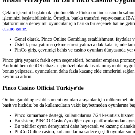
Çekim işlemini başlatmak için öncelikle Pinko on line casino hesabın
işleminizi başlatabilirsiniz. Örneğin, banka transferi yapıyorsanız IB
platformunda deneyimli oyuncular için harika bir seçenek haline getirir
casino game
.
Genel olarak, Pinco Online Gambling establishment, faydalar ve 
Üstelik para yatırma çekme süresi yalnızca dakikalar içinde tam
PinCo giriş, çevrimiçi bahis ve casino oyunları dünyasında yer 
Pinco giriş yaparak farklı oyun seçenekleri, bonuslar empieza promosy
Android hem de iOS cihazlar için özel olarak tasarlanmış mobil uygula
bonus yelpazesi, oyuncuların daha fazla kazanç elde etmelerini sağl
keyfinizi artırın.
Pinco Casino Official Türkiye’de
Online gambling establishment oyunları arayanlar için mükemmel bir te
basit ve hızlıdır, bu da kullanıcıların vakit kaybetmeden oyunlarına ba
Pinco kumarhane desteği, kullanıcılarına 7/24 kesintisiz hizmet
Bu sistem, PINCO Casino’yu diğer oyun platformlarından ayıran
Bu teklifler oyun deneyimini daha heyecanlı ve kazanç olanaklar
PinCo Online casino, kullanıcılarına sadece çeşitli oyunlar sun