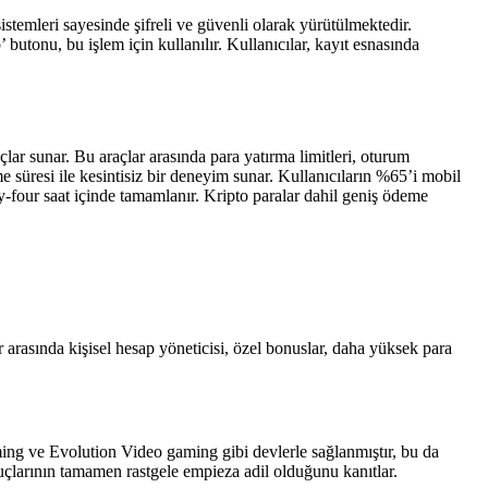
stemleri sayesinde şifreli ve güvenli olarak yürütülmektedir.
 butonu, bu işlem için kullanılır. Kullanıcılar, kayıt esnasında
lar sunar. Bu araçlar arasında para yatırma limitleri, oturum
 süresi ile kesintisiz bir deneyim sunar. Kullanıcıların %65’i mobil
four saat içinde tamamlanır. Kripto paralar dahil geniş ödeme
r arasında kişisel hesap yöneticisi, özel bonuslar, daha yüksek para
gaming ve Evolution Video gaming gibi devlerle sağlanmıştır, bu da
onuçlarının tamamen rastgele empieza adil olduğunu kanıtlar.