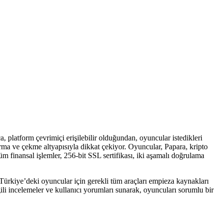
a, platform çevrimiçi erişilebilir olduğundan, oyuncular istedikleri
ırma ve çekme altyapısıyla dikkat çekiyor. Oyuncular, Papara, kripto
üm finansal işlemler, 256-bit SSL sertifikası, iki aşamalı doğrulama
, Türkiye’deki oyuncular için gerekli tüm araçları empieza kaynakları
ili incelemeler ve kullanıcı yorumları sunarak, oyuncuları sorumlu bir