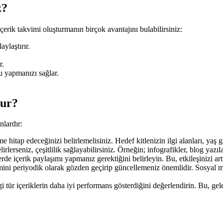
z?
içerik takvimi oluşturmanın birçok avantajını bulabilirsiniz:
aylaştırır.
r.
fu yapmanızı sağlar.
lur?
nlardır:
hitap edeceğinizi belirlemelisiniz. Hedef kitlenizin ilgi alanları, yaş gr
rlerseniz, çeşitlilik sağlayabilirsiniz. Örneğin; infografikler, blog yazılar
de içerik paylaşımı yapmanız gerektiğini belirleyin. Bu, etkileşinizi art
ni periyodik olarak gözden geçirip güncellemeniz önemlidir. Sosyal medy
tür içeriklerin daha iyi performans gösterdiğini değerlendirin. Bu, gele