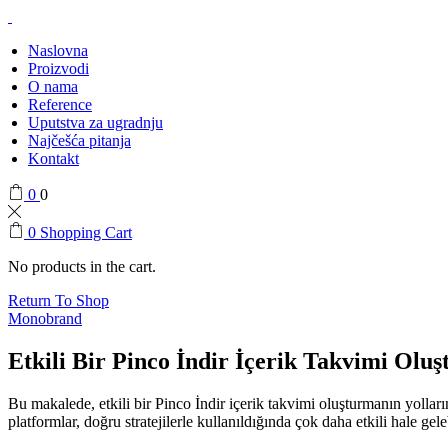
Naslovna
Proizvodi
O nama
Reference
Uputstva za ugradnju
Najčešća pitanja
Kontakt
0
0
0
Shopping Cart
No products in the cart.
Return To Shop
Monobrand
Etkili Bir Pinco İndir İçerik Takvimi Olu
Bu makalede, etkili bir Pinco İndir içerik takvimi oluşturmanın yolları
platformlar, doğru stratejilerle kullanıldığında çok daha etkili hale ge