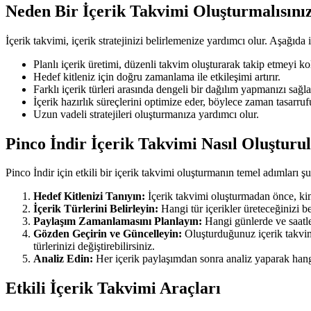
Neden Bir İçerik Takvimi Oluşturmalısını
İçerik takvimi, içerik stratejinizi belirlemenize yardımcı olur. Aşağıda 
Planlı içerik üretimi, düzenli takvim oluşturarak takip etmeyi kol
Hedef kitleniz için doğru zamanlama ile etkileşimi artırır.
Farklı içerik türleri arasında dengeli bir dağılım yapmanızı sağla
İçerik hazırlık süreçlerini optimize eder, böylece zaman tasarru
Uzun vadeli stratejileri oluşturmanıza yardımcı olur.
Pinco İndir İçerik Takvimi Nasıl Oluşturu
Pinco İndir için etkili bir içerik takvimi oluşturmanın temel adımları şu
Hedef Kitlenizi Tanıyın:
İçerik takvimi oluşturmadan önce, kime 
İçerik Türlerini Belirleyin:
Hangi tür içerikler üreteceğinizi beli
Paylaşım Zamanlamasını Planlayın:
Hangi günlerde ve saatler
Gözden Geçirin ve Güncelleyin:
Oluşturduğunuz içerik takvimi
türlerinizi değiştirebilirsiniz.
Analiz Edin:
Her içerik paylaşımdan sonra analiz yaparak hangi 
Etkili İçerik Takvimi Araçları