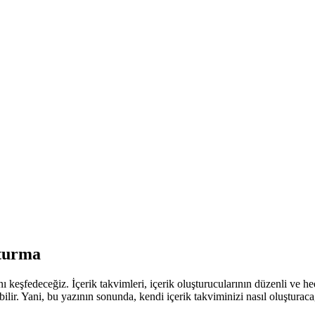
şturma
nı keşfedeceğiz. İçerik takvimleri, içerik oluşturucularının düzenli ve h
lebilir. Yani, bu yazının sonunda, kendi içerik takviminizi nasıl oluştura