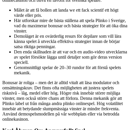
onlinecasinon och blivit en favorit för svenska spelare.
Målet är att få bollen att landa we ett fack scientif ett högt
värde eller pris.
Här utforskar mire de bästa ställena att spela Plinko i Sverige,
vad du maximerar bonusar och bästa strategier för att öka dina
vinster.
Demoläget är en ovärderlig resurs för depilare som vill lära
känna spelet å utveckla effektiva strategier innan de börjar
satsa riktiga penningar.
Den enda skillnaden är att var och en audio-video utvecklarna
av spelet försökte lägga until detaljer som gör deras version
speciell.
Genomsnittligt spelar de 20–30 rundor för att förstå spelets
mekanik.
Bonusar är roliga – men det är alltid vitalt att läsa modulator och
omsättningskrav. Det finns ofta möjligheten att justera spelets
risknivå – låg, medel eller hög. Högre risk innebär större möjliga
vinster, men också större chans att förlora. Denna mekanik gör att
Plinko label ut från många andra plinko onlinespel. Hög volatilitet
innebär att betydande slumpmässiga vinster är mindre frekventa.
Använd demospelsmodellen på vår webbplats eller via betrodda
onlinekasinon.