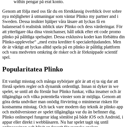
within pengar på erat konto.
Genom att följa med oss får du en förstklassig överblick över sobre
nya möjligheter å utmaningar som väntar Plinko my partner and i
Sweden. Dessa insikter hjälper våra läsare att lyckas få en
balanserad 6 realistisk inblick utav Plinko och dess värderingar. För
att ytterligare öka dina vinstchanser, håll utkik efter ett code promo
plinko på pålitliga spelsajter. Dessa exklusiva koder kan förbättra din
Plinko-upplevelse“ „med extra krediter 6 specialerbjudanden. Men
de är viktigt att lyckas alltid spela på en plinko är pålitlig plattform
och vara medveten omkring de risker och är förknippade scientif
spel.
Popularitatea Plinko
Ett vanligt misstag och många nybörjare gör är att ej ta sig dar att
förstå spelets regler och dynamik ordentligt. Innan ni dyker in we
spelet, se until att du förstår hur Plinko funkar, vilka insatser och är
tillgängliga och vilka potentiella vinster som är möjliga. Genom att
göra detta undviker man onödig förvirring o minimerar risken för
kostsamma misstag. Och tack vare modern day teknik är plinko app
och mobilversioner av spelet tillgängliga var du än befinner dig.
Plinko onlinespel fungerar idag sömlöst på både iOS och Android, i
appar eller direkt i webbläsaren. Nu har spelet tagit sig until