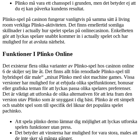
Plinko må vara ett chansspel i grunden, men det betyder ej att
du ej kan påverka kundens resultat.
Plinko-spel på casinon fungerar vanligtvis på samma sätt å living
room verkliga Plinko-aktiviteten. Det finns emellertid somliga
skillnader i actually hur spelet spelas på onlinecasinon. Enkelheten
gör att lyckas spelare snabbt kommer in i actually spelet och har
mulighed for at avsluta närhelst.
Funktioner I Plinko Online
Det existerar flera olika varianter av Plinko-spel hos casinon online
6 de skiljer sej lite åt. Det finns allt från renodlade Plinko-spel till
hybridspel där male“ „mixat Plinko med slot machine games. Vissa
versioner har mulighed for at erbjuda olika spelfunktioner, bonusar
eller grafiska teman för att lyckas passa olika spelares preferenser.
Det är viktigt att utforska de olika alternativen för att leta fram den
version utav Plinko som är snyggast i dig bäst. Plinko är ett simpelt
och snabbt spel som till specifik del liknar det populära spelet
pachinko.
Att spela plinko demo lämnar dig möjlighet att lyckas utforska
spelets funktioner utan press.
Det betyder att vinsterna har mulighed for vara stora, males att
de inte sker så många gånger.