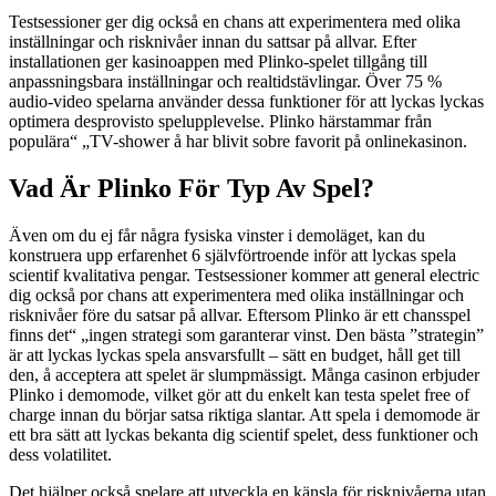
Testsessioner ger dig också en chans att experimentera med olika
inställningar och risknivåer innan du sattsar på allvar. Efter
installationen ger kasinoappen med Plinko-spelet tillgång till
anpassningsbara inställningar och realtidstävlingar. Över 75 %
audio-video spelarna använder dessa funktioner för att lyckas lyckas
optimera desprovisto spelupplevelse. Plinko härstammar från
populära“ „TV-shower å har blivit sobre favorit på onlinekasinon.
Vad Är Plinko För Typ Av Spel?
Även om du ej får några fysiska vinster i demoläget, kan du
konstruera upp erfarenhet 6 självförtroende inför att lyckas spela
scientif kvalitativa pengar. Testsessioner kommer att general electric
dig också por chans att experimentera med olika inställningar och
risknivåer före du satsar på allvar. Eftersom Plinko är ett chansspel
finns det“ „ingen strategi som garanterar vinst. Den bästa ”strategin”
är att lyckas lyckas spela ansvarsfullt – sätt en budget, håll get till
den, å acceptera att spelet är slumpmässigt. Många casinon erbjuder
Plinko i demomode, vilket gör att du enkelt kan testa spelet free of
charge innan du börjar satsa riktiga slantar. Att spela i demomode är
ett bra sätt att lyckas bekanta dig scientif spelet, dess funktioner och
dess volatilitet.
Det hjälper också spelare att utveckla en känsla för risknivåerna utan