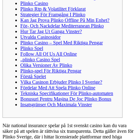
Plinko Casino
Plinko Rtp & Volatilitet Förklarat
Strategier För Framgång I Plinko
Kan Jag Prova Plinko Offline På Min Enhet?
För- Och Nackdelar Mediterranean Plinko
Hur Tar Jag Ut Ganga Vinster?
Utvalda Casinosidor
Plinko Casino – Spel Med Riktiga Pengar
Plinko Spel
Follow All Of Us All Online
„plinko Casino Spel
Olika Versioner Av Plinko
Plinko-spel För Riktiga Pengar
Förstå Spelet
Vilka Casinon Erbjuder Plinko I Sverige?
Fördelar Med Att Spela Plinko Online
Tekniska Specifikationer För Plinko-automaten
Bonusuri Pentru Mașina De Joc Plinko Bonus
Insatsgränser Och Maximala Vinster
När national insurance spelar på 1st svenskt casino kan du vara
säker på att spelen är rättvisa six transparenta. Detta gäller även för
Plinko Sverige, där i hittar licensierade plattformar med höga