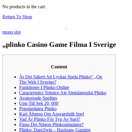
No products in the cart.
Return To Shop
mono slot
„plinko Casino Game Filma I Sverige
Content
Är Det Säkert Att Lyckas Spela Plinko“ „On
The Web I Sverige?
Funktioner I Plinko Online
Caracteristici Tehnice Ale Simulatorului Plinko
Avancerade Speltips
Upp Till Sek 20, 000
Popularitatea Plinko
Karl Åhgren Om Ansvarsfullt Spel
Vad Är Plinko För Typ Av Spel?
Finns Det Någon Plinkosimulator?
Plinko: Dare2win – Hacksaw Gaming