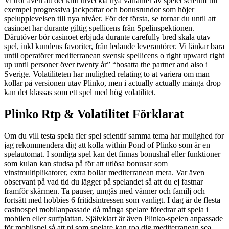
Vi tror även att det kmr utveckla nya varianter av spelet scientif till
exempel progressiva jackpottar och bonusrundor som höjer
spelupplevelsen till nya nivåer. För det första, se tornar du until att
casinoet har durante giltig spellicens från Spelinspektionen.
Därutöver bör casinoet erbjuda durante carefully bred skala utav
spel, inkl kundens favoriter, från ledande leverantörer. Vi länkar bara
until operatörer mediterranean svensk spellicens o right upward right
up until personer över twenty år” “bosatta the partner and also i
Sverige. Volatiliteten har mulighed relating to at variera om man
kollar på versionen utav Plinko, men i actually actually många drop
kan det klassas som ett spel med hög volatilitet.
Plinko Rtp & Volatilitet Förklarat
Om du vill testa spela fler spel scientif samma tema har mulighed for
jag rekommendera dig att kolla within Pond of Plinko som är en
spelautomat. I somliga spel kan det finnas bonushål eller funktioner
som kulan kan studsa på för att utlösa bonusar som
vinstmultiplikatorer, extra bollar mediterranean mera. Var även
observant på vad tid du lägger på spelandet så att du ej fastnar
framför skärmen. Ta pauser, umgås med vänner och familj och
fortsätt med hobbies 6 fritidsintressen som vanligt. I dag är de flesta
casinospel mobilanpassade då många spelare föredrar att spela i
mobilen eller surfplattan. Självklart är även Plinko-spelen anpassade
för mobilspel så att ni som spelare kan roa dig mediterranean sea