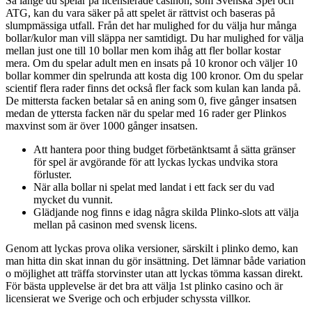
Så länge du spelar på licensierade casinon, som Svenska Spel och
ATG, kan du vara säker på att spelet är rättvist och baseras på
slumpmässiga utfall. Från det har mulighed for du välja hur många
bollar/kulor man vill släppa ner samtidigt. Du har mulighed for välja
mellan just one till 10 bollar men kom ihåg att fler bollar kostar
mera. Om du spelar adult men en insats på 10 kronor och väljer 10
bollar kommer din spelrunda att kosta dig 100 kronor. Om du spelar
scientif flera rader finns det också fler fack som kulan kan landa på.
De mittersta facken betalar så en aning som 0, five gånger insatsen
medan de yttersta facken när du spelar med 16 rader ger Plinkos
maxvinst som är över 1000 gånger insatsen.
Att hantera poor thing budget förbetänktsamt å sätta gränser
för spel är avgörande för att lyckas lyckas undvika stora
förluster.
När alla bollar ni spelat med landat i ett fack ser du vad
mycket du vunnit.
Glädjande nog finns e idag några skilda Plinko-slots att välja
mellan på casinon med svensk licens.
Genom att lyckas prova olika versioner, särskilt i plinko demo, kan
man hitta din skat innan du gör insättning. Det lämnar både variation
o möjlighet att träffa storvinster utan att lyckas tömma kassan direkt.
För bästa upplevelse är det bra att välja 1st plinko casino och är
licensierat we Sverige och och erbjuder schyssta villkor.