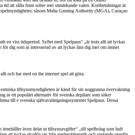
tid att sålla fram sobre mer utmärkande valen. Kortbetalningar är
andra spelmyndigheter, såsom Malta Gaming Authority (MGA), Curaçao
th en viss tidsperiod. Syftet med Spelpaus“ „är trots allt att lyckas
för dig som är intresserad av att lyckas lära dig mer om ämnet
llt och har med on the internet spel att göra.
n estniska tillsynsmyndigheten är känd för sin noggranna övervakning
g är ett populärt alternativ för svenska depilare som söker
nslutna till e svenska självavstängningssystemet Spelpaus. Dessa
 innehåller även delat ut tillsynsavgifter“ „till spelbolag som haft
spelare att lyckas skydda sig från spelproblematik och spelande utanför