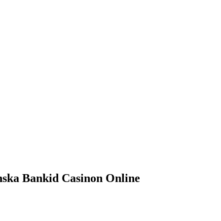
enska Bankid Casinon Online