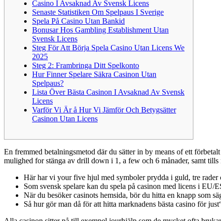
Casino I Avsaknad Av Svensk Licens
Senaste Statistiken Om Spelpaus I Sverige
Spela På Casino Utan Bankid
Bonusar Hos Gambling Establishment Utan
Svensk Licens
Steg För Att Börja Spela Casino Utan Licens We
2025
Steg 2: Frambringa Ditt Spelkonto
Hur Finner Spelare Säkra Casinon Utan
Spelpaus?
Lista Över Bästa Casinon I Avsaknad Av Svensk
Licens
Varför Vi Är å Hur Vi Jämför Och Betygsätter
Casinon Utan Licens
En fremmed betalningsmetod där du sätter in by means of ett förbetalt
mulighed for stänga av drill down i 1, a few och 6 månader, samt tills
Här har vi your five hjul med symboler prydda i guld, tre rader o
Som svensk spelare kan du spela på casinon med licens i EU/ES
När du besöker casinots hemsida, bör du hitta en knapp som säge
Så hur gör man då för att hitta marknadens bästa casino för ju
Alla casinon sitter på till exempel jourhjälp som de mycket ofta brukar 