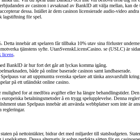
bjudanden av casinon i avsaknad av BankID att välja mellan, kan de ta 
ns accepterar dessa. Istället är dem casinon licensierade audio-video 
 lagstiftning för spel.
 Detta innebär att spelaren får tillbaka 10% utav sina förluster undernea
 motverka tjänstens syfte. UtanSvenskLicensCasino. se (USLC) är sidan 
 licens
.
 med BankID är hur fort det går att lyckas komma igång.
 spelmarknaden, både på online baserade casinon samt landbaserade.
Spelpaus var att uppmuntra svenska spelare att tänka ansvarsfullt kring a
pelar på ett utländskt online casino.
r mulighed for at medföra avgifter eller ha längre behandlingstider. De
 europeiska betalningsmetoder å en trygg spelupplevelse. Denna reglerin
stablishment utan Spelpaus innebär att använda webbplatser som inte är a
a regleringar.
aten på nettointäkter, bidrar det med miljarder till statsbudgeten. Staten
ägg i spelskatten. Dessa alternativ är sobre perfekta sätten för en casino