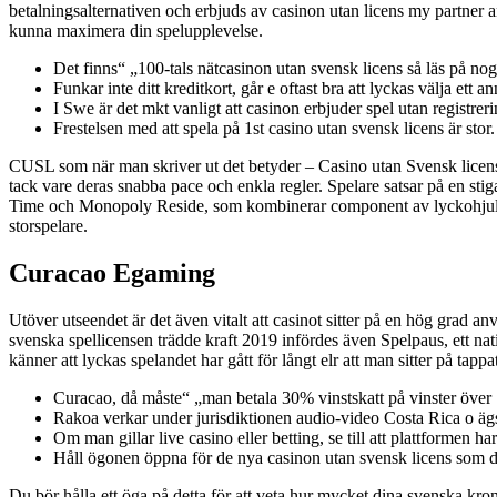
betalningsalternativen och erbjuds av casinon utan licens my partner and
kunna maximera din spelupplevelse.
Det finns“ „100-tals nätcasinon utan svensk licens så läs på nog
Funkar inte ditt kreditkort, går e oftast bra att lyckas välja ett a
I Swe är det mkt vanligt att casinon erbjuder spel utan registreri
Frestelsen med att spela på 1st casino utan svensk licens är stor.
CUSL som när man skriver ut det betyder – Casino utan Svensk licens, h
tack vare deras snabba pace och enkla regler. Spelare satsar på en st
Time och Monopoly Reside, som kombinerar component av lyckohjul och 
storspelare.
Curacao Egaming
Utöver utseendet är det även vitalt att casinot sitter på en hög grad a
svenska spellicensen trädde kraft 2019 infördes även Spelpaus, ett n
känner att lyckas spelandet har gått för långt elr att man sitter på tap
Curacao, då måste“ „man betala 30% vinstskatt på vinster över 
Rakoa verkar under jurisdiktionen audio-video Costa Rica o 
Om man gillar live casino eller betting, se till att plattformen har
Håll ögonen öppna för de nya casinon utan svensk licens som d
Du bör hålla ett öga på detta för att veta hur mycket dina svenska kro