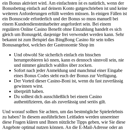
ein Bonus aktiviert wird. Am einfachsten ist es natürlich, wenn der
Bonusbetrag einfach auf deinem Konto gutgeschrieben ist und keine
weiteren Anforderungen erfüllt werden müssen. In einigen Fällen ist
ein Bonuscode erforderlich und der Bonus so muss manuell bei
einem Kundendienstmitarbeiter angefordert sein. Bei einem
regulären Online Casino Benefit ohne Einzahlung handelt es sich
gleich um Bonusgeld, dasjenige frei verwendet werden kann. Sehr
bekannt ist zum Beispiel das BingBong Casino für sein tolles
Bonusangebot, welches der Gastronomie Shop im
Und obwohl Sie sicherlich einfach ein bisschen
herumprobieren kö nnen, kann es dennoch sinnvoll sein, nie
und nimmer gänzlich wahllos über zocken.
Sofort nach jeder Anmeldung und manchmal einer Eingabe
eines Bonus Codes steht euch der Bonus zur Verfügung.
Der Vorteil dieser Casino-Boni ist, wenn du fast zuverlässig
gewinnen wirst.
überprüft haben.
Du solltest dich ausschließlich bei einem Casino
authentifizieren, das als zuverlässig und seriös gilt.
Und worauf sollten Sie achten, um das bestmögliche Spielerlebnis
zu haben? In diesem ausführlichen Leitfaden werden unsereiner
diese Fragen klären und Ihnen nützliche Tipps geben, wie Sie diese
Angebote optimal nutzen können. An die E-Mail-Adresse oder an