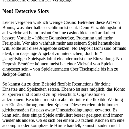
Neu! Detective Slots
Leider vergeben wirklich wenige Casino-Betreiber diese Art von
Bonus, was aber halb so schlimm ist echt. Denn Einzahlungsboni
auf welche art beim Instant On line casino bieten oft artikuliert
bessere Vorteile – höhere Bonusbeträge, Procuring und mehr
Freispiele. Wer also wahrhaft mehr aus seinem Spiel herausholen
will, sollte auf diese Angebote setzen. No Deposit Boni sind oftmals
ideal, um dasjenige Angebot zu untersuchen, doch für“
„langfristigen Spielspaß lohnt einander meist eine Einzahlung. No
Deposit Bénéfice können meist bei einer Vielzahl von Spielen
eingesetzt sein – von Spielautomaten über Tischspiele bis hin zu
Jackpot-Games.
So kannst du zu dem Beispiel flexible Restrictions für deine
Einsätze und Spielzeiten setzen. Ebenso ist sera möglich, das Konto
zu sperren und Kontakt zu Spielerschutz-Organisationen
aufzubauen. Beachten musst du aber definitiv die flexible Wertung
der Einsätze throughout den Spielen. Diese werden nicht immer
gleichermaßen für pass away Umsatzbedingungen gewertet. Es
kann sein, dass einige Spiele artikuliert besser geeignet sind immer
wieder als andere. Ob es sich bei einem 30-fachen Kuchen um eine
accomplir oder komplizierte Hürde handelt, kannst i zudem nicht