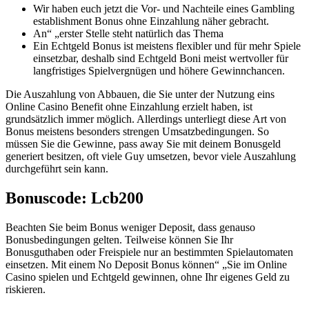
Wir haben euch jetzt die Vor- und Nachteile eines Gambling
establishment Bonus ohne Einzahlung näher gebracht.
An“ „erster Stelle steht natürlich das Thema
Ein Echtgeld Bonus ist meistens flexibler und für mehr Spiele
einsetzbar, deshalb sind Echtgeld Boni meist wertvoller für
langfristiges Spielvergnügen und höhere Gewinnchancen.
Die Auszahlung von Abbauen, die Sie unter der Nutzung eins
Online Casino Benefit ohne Einzahlung erzielt haben, ist
grundsätzlich immer möglich. Allerdings unterliegt diese Art von
Bonus meistens besonders strengen Umsatzbedingungen. So
müssen Sie die Gewinne, pass away Sie mit deinem Bonusgeld
generiert besitzen, oft viele Guy umsetzen, bevor viele Auszahlung
durchgeführt sein kann.
Bonuscode: Lcb200
Beachten Sie beim Bonus weniger Deposit, dass genauso
Bonusbedingungen gelten. Teilweise können Sie Ihr
Bonusguthaben oder Freispiele nur an bestimmten Spielautomaten
einsetzen. Mit einem No Deposit Bonus können“ „Sie im Online
Casino spielen und Echtgeld gewinnen, ohne Ihr eigenes Geld zu
riskieren.