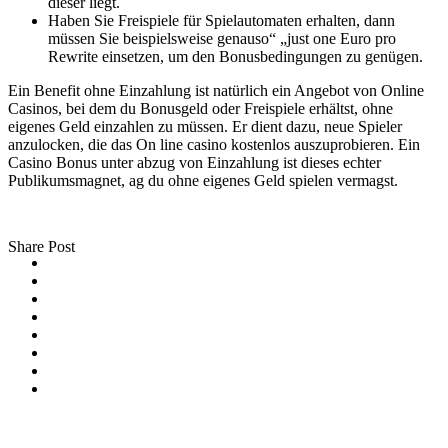
dieser liegt.
Haben Sie Freispiele für Spielautomaten erhalten, dann
müssen Sie beispielsweise genauso“ „just one Euro pro
Rewrite einsetzen, um den Bonusbedingungen zu genügen.
Ein Benefit ohne Einzahlung ist natürlich ein Angebot von Online
Casinos, bei dem du Bonusgeld oder Freispiele erhältst, ohne
eigenes Geld einzahlen zu müssen. Er dient dazu, neue Spieler
anzulocken, die das On line casino kostenlos auszuprobieren. Ein
Casino Bonus unter abzug von Einzahlung ist dieses echter
Publikumsmagnet, ag du ohne eigenes Geld spielen vermagst.
Share Post