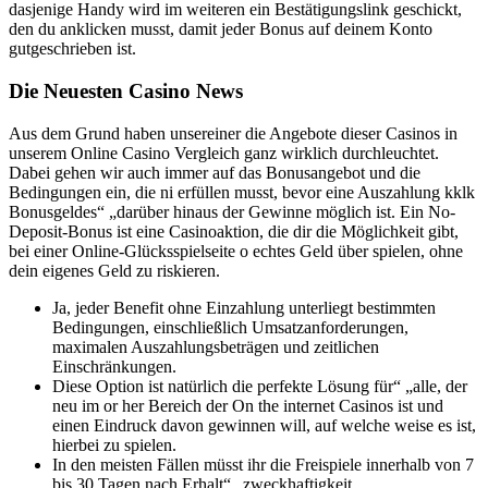
dasjenige Handy wird im weiteren ein Bestätigungslink geschickt,
den du anklicken musst, damit jeder Bonus auf deinem Konto
gutgeschrieben ist.
Die Neuesten Casino News
Aus dem Grund haben unsereiner die Angebote dieser Casinos in
unserem Online Casino Vergleich ganz wirklich durchleuchtet.
Dabei gehen wir auch immer auf das Bonusangebot und die
Bedingungen ein, die ni erfüllen musst, bevor eine Auszahlung kklk
Bonusgeldes“ „darüber hinaus der Gewinne möglich ist. Ein No-
Deposit-Bonus ist eine Casinoaktion, die dir die Möglichkeit gibt,
bei einer Online-Glücksspielseite o echtes Geld über spielen, ohne
dein eigenes Geld zu riskieren.
Ja, jeder Benefit ohne Einzahlung unterliegt bestimmten
Bedingungen, einschließlich Umsatzanforderungen,
maximalen Auszahlungsbeträgen und zeitlichen
Einschränkungen.
Diese Option ist natürlich die perfekte Lösung für“ „alle, der
neu im or her Bereich der On the internet Casinos ist und
einen Eindruck davon gewinnen will, auf welche weise es ist,
hierbei zu spielen.
In den meisten Fällen müsst ihr die Freispiele innerhalb von 7
bis 30 Tagen nach Erhalt“ „zweckhaftigkeit.