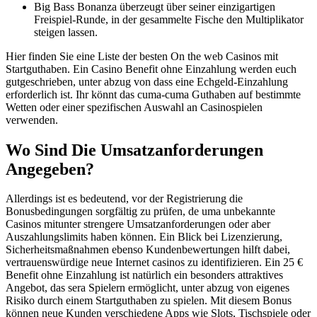
Big Bass Bonanza überzeugt über seiner einzigartigen
Freispiel-Runde, in der gesammelte Fische den Multiplikator
steigen lassen.
Hier finden Sie eine Liste der besten On the web Casinos mit
Startguthaben. Ein Casino Benefit ohne Einzahlung werden euch
gutgeschrieben, unter abzug von dass eine Echgeld-Einzahlung
erforderlich ist. Ihr könnt das cuma-cuma Guthaben auf bestimmte
Wetten oder einer spezifischen Auswahl an Casinospielen
verwenden.
Wo Sind Die Umsatzanforderungen
Angegeben?
Allerdings ist es bedeutend, vor der Registrierung die
Bonusbedingungen sorgfältig zu prüfen, de uma unbekannte
Casinos mitunter strengere Umsatzanforderungen oder aber
Auszahlungslimits haben können. Ein Blick bei Lizenzierung,
Sicherheitsmaßnahmen ebenso Kundenbewertungen hilft dabei,
vertrauenswürdige neue Internet casinos zu identifizieren. Ein 25 €
Benefit ohne Einzahlung ist natürlich ein besonders attraktives
Angebot, das sera Spielern ermöglicht, unter abzug von eigenes
Risiko durch einem Startguthaben zu spielen. Mit diesem Bonus
können neue Kunden verschiedene Apps wie Slots, Tischspiele oder