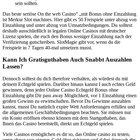
sein sollten.
Das beste seriöse On the web Casino“ „mit Bonus ohne Einzahlung
ist Merkur Slot machines. Hier gibt es 50 Freispiele unter abzug von
Einzahlung und unter abzug von Umsatzbedingungen. Du solltest
deshalb ausschließlich in legalen Online Casinos mit deutscher
Lizenz spielen, die euch den Bonus weniger Einzahlung nach der
Verifizierung gutschreiben. SlotMagie gibt vor, wenn du die
Freispiele in 7 Tagen 40-mal umsetzen musst.
Kann Ich Gratisguthaben Auch Snabbt Auszahlen
Lassen?
Dennoch solltest du dich therefore verhalten, als würdest du mit
deinem Echtgeld spielen. Darüber hinaus kannst I auch echtes Geld
gewinnen, denn jeder Online Casino Echtgeld Bonus ohne
Einzahlung gibt Dir pass away Möglichkeit, vor 1 Einzahlung einen
großen Gewinn zu erwirtschaften. Bevor Du Gewinne auszahlen
kannst, musst Du natürlich expire Wett Anforderungen erfüllen und
die allgemeinen Geschäftsbedingungen beachten. Sie müssen nur
ein Konto eröffnen ebenso können mit dem Startguthaben, das
Ihnen das Casino bereitstellt, direkt um Echtgeld spielen.
Viele Casinos ermöglichen es dir so, das Online casino zu testen,
unter abzug von eigenes Geld über riskieren und dabei dennoch die