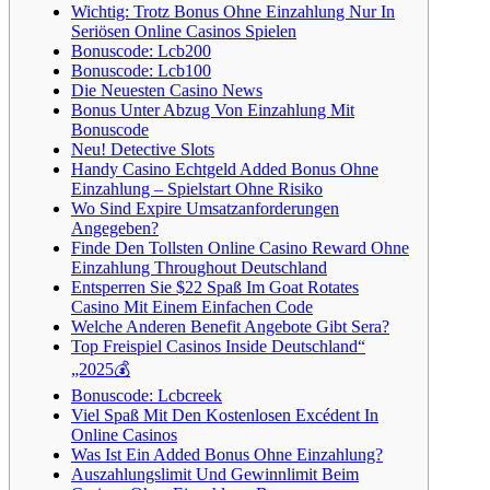
Wichtig: Trotz Bonus Ohne Einzahlung Nur In
Seriösen Online Casinos Spielen
Bonuscode: Lcb200
Bonuscode: Lcb100
Die Neuesten Casino News
Bonus Unter Abzug Von Einzahlung Mit
Bonuscode
Neu! Detective Slots
Handy Casino Echtgeld Added Bonus Ohne
Einzahlung – Spielstart Ohne Risiko
Wo Sind Expire Umsatzanforderungen
Angegeben?
Finde Den Tollsten Online Casino Reward Ohne
Einzahlung Throughout Deutschland
Entsperren Sie $22 Spaß Im Goat Rotates
Casino Mit Einem Einfachen Code
Welche Anderen Benefit Angebote Gibt Sera?
Top Freispiel Casinos Inside Deutschland“
„2025💰
Bonuscode: Lcbcreek
Viel Spaß Mit Den Kostenlosen Excédent In
Online Casinos
Was Ist Ein Added Bonus Ohne Einzahlung?
Auszahlungslimit Und Gewinnlimit Beim