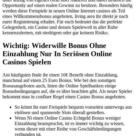
Opportunity auf einen realen Gewinn zu besitzen. Besonders häufig
werden diese Freispiele in neuen Online Internet casinos als Teil
eines Willkommensbonus angeboten, living area ihr direkt je nach
eurer Registrierung erhaltet. Für euch bedeutet das die perfekte
Gelegenheit, ein Casino und dessen Spielewelt in aller Ruhe
kennenzulernen, mit niedrigem oder gar keinem Risiko.
Wichtig: Widerwille Bonus Ohne
Einzahlung Nur In Seriösen Online
Casinos Spielen
Am häufigsten finde ihr einen 10€ Benefit ohne Einzahlung,
manchmal auf einen 25 Euro Bonus. Wie bei den sonstigen
Bonusangeboten auch, listen die Online Spielbanken einige
Bonusbedingungen auf, die es über beachten gibt. Als neuer Spieler
bekommt man in confluer Regel einen Casino Bonus angeboten.
So könnt ihr eure Freispiele bequem vonseiten unterwegs aus
einlösen und spannende Slots überall genießen.
Wenn Ni einen Online Casino Echtgeld Bonus weniger
Einzahlung beanspruchst, ist es immer wichtig zu wissen,
wenn dieser mit einer Reihe von Geschäftsbedingungen
verbunden ist.