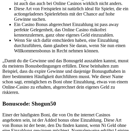
ist auch das auch bei Online Casinos wirklich nicht anders.
Diese Art von Freispielen ist natürlich ideal für Spieler, die ein
actiongeladenes Spielerlebnis mit der Chance auf hohe
Gewinne suchen.
Ein Casino Bonus abgerechnet Einzahlung ist pass away
perfekte Gelegenheit, das Online Casino risikofrei
kennenzulernen, ganz ohne eigenes Geld einzuzahlen.
Wenn Sie sich dafür entschieden haben, eine Einzahlung
durchzuführen, dann glauben Sie daran, wenn Sie nun einen
Willkommensbonus in Recht nehmen können.
„Damit du die Gewinne und das Bonusgeld auszahlen kannst, musst
du meistens Bonusbedingungen erfüllen. Diese beinhalten zum
Beispiel, dass du expire Gewinne und dasjenige Bonusguthaben in
ihrer bestimmten Häufigkeit durchführen musst. Wie dieser Name
schon sagt, ermöglichen es Boni ohne Einzahlung, etwas von einem
Online-Casino zu erhalten, abgerechnet dein eigenes Geld zu
riskieren.
Bonuscode: Shogun50
Einer der häufigsten Boni, die von On the internet Casinos
angeboten sein, ist der Added bonus ohne Einzahlung. Diese Art
von Bonus ist der beste, den Du finden kannst, wenn Ni Geld ohne
eine Einzahlung gewinnen möchtest. Normalerweise erhältst I einige