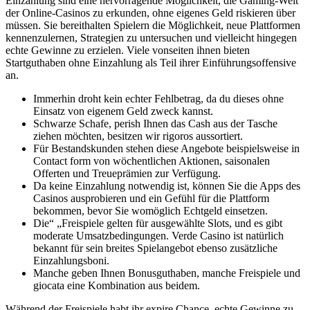
Einzahlung sind eine hervorragende Möglichkeit, die Gaming-Welt
der Online-Casinos zu erkunden, ohne eigenes Geld riskieren über
müssen. Sie bereithalten Spielern die Möglichkeit, neue Plattformen
kennenzulernen, Strategien zu untersuchen und vielleicht hingegen
echte Gewinne zu erzielen. Viele vonseiten ihnen bieten
Startguthaben ohne Einzahlung als Teil ihrer Einführungsoffensive
an.
Immerhin droht kein echter Fehlbetrag, da du dieses ohne
Einsatz von eigenem Geld zweck kannst.
Schwarze Schafe, perish Ihnen das Cash aus der Tasche
ziehen möchten, besitzen wir rigoros aussortiert.
Für Bestandskunden stehen diese Angebote beispielsweise in
Contact form von wöchentlichen Aktionen, saisonalen
Offerten und Treueprämien zur Verfügung.
Da keine Einzahlung notwendig ist, können Sie die Apps des
Casinos ausprobieren und ein Gefühl für die Plattform
bekommen, bevor Sie womöglich Echtgeld einsetzen.
Die“ „Freispiele gelten für ausgewählte Slots, und es gibt
moderate Umsatzbedingungen. Verde Casino ist natürlich
bekannt für sein breites Spielangebot ebenso zusätzliche
Einzahlungsboni.
Manche geben Ihnen Bonusguthaben, manche Freispiele und
giocata eine Kombination aus beidem.
Während der Freispiele habt ihr expire Chance, echte Gewinne zu