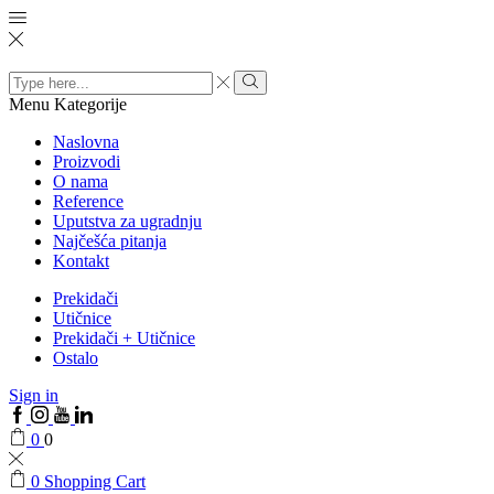
Search
input
Menu
Kategorije
Naslovna
Proizvodi
O nama
Reference
Uputstva za ugradnju
Najčešća pitanja
Kontakt
Prekidači
Utičnice
Prekidači + Utičnice
Ostalo
Sign in
0
0
0
Shopping Cart