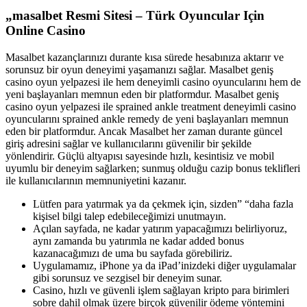
„masalbet Resmi Sitesi – Türk Oyuncular Için
Online Casino
Masalbet kazançlarınızı durante kısa sürede hesabınıza aktarır ve
sorunsuz bir oyun deneyimi yaşamanızı sağlar. Masalbet geniş
casino oyun yelpazesi ile hem deneyimli casino oyuncularını hem de
yeni başlayanları memnun eden bir platformdur. Masalbet geniş
casino oyun yelpazesi ile sprained ankle treatment deneyimli casino
oyuncularını sprained ankle remedy de yeni başlayanları memnun
eden bir platformdur. Ancak Masalbet her zaman durante güncel
giriş adresini sağlar ve kullanıcılarını güvenilir bir şekilde
yönlendirir. Güçlü altyapısı sayesinde hızlı, kesintisiz ve mobil
uyumlu bir deneyim sağlarken; sunmuş olduğu cazip bonus teklifleri
ile kullanıcılarının memnuniyetini kazanır.
Lütfen para yatırmak ya da çekmek için, sizden” “daha fazla
kişisel bilgi talep edebileceğimizi unutmayın.
Açılan sayfada, ne kadar yatırım yapacağımızı belirliyoruz,
aynı zamanda bu yatırımla ne kadar added bonus
kazanacağımızı de uma bu sayfada görebiliriz.
Uygulamamız, iPhone ya da iPad’inizdeki diğer uygulamalar
gibi sorunsuz ve sezgisel bir deneyim sunar.
Casino, hızlı ve güvenli işlem sağlayan kripto para birimleri
sobre dahil olmak üzere birçok güvenilir ödeme yöntemini