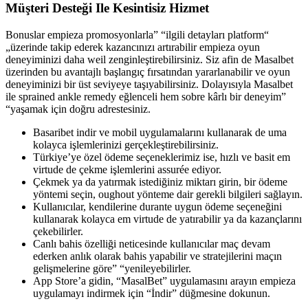
Müşteri Desteği Ile Kesintisiz Hizmet
Bonuslar empieza promosyonlarla” “ilgili detayları platform“
„üzerinde takip ederek kazancınızı artırabilir empieza oyun
deneyiminizi daha weil zenginleştirebilirsiniz. Siz afin de Masalbet
üzerinden bu avantajlı başlangıç fırsatından yararlanabilir ve oyun
deneyiminizi bir üst seviyeye taşıyabilirsiniz. Dolayısıyla Masalbet
ile sprained ankle remedy eğlenceli hem sobre kârlı bir deneyim”
“yaşamak için doğru adrestesiniz.
Basaribet indir ve mobil uygulamalarını kullanarak de uma
kolayca işlemlerinizi gerçekleştirebilirsiniz.
Türkiye’ye özel ödeme seçeneklerimiz ise, hızlı ve basit em
virtude de çekme işlemlerini assurée ediyor.
Çekmek ya da yatırmak istediğiniz miktarı girin, bir ödeme
yöntemi seçin, oughout yönteme dair gerekli bilgileri sağlayın.
Kullanıcılar, kendilerine durante uygun ödeme seçeneğini
kullanarak kolayca em virtude de yatırabilir ya da kazançlarını
çekebilirler.
Canlı bahis özelliği neticesinde kullanıcılar maç devam
ederken anlık olarak bahis yapabilir ve stratejilerini maçın
gelişmelerine göre” “yenileyebilirler.
App Store’a gidin, “MasalBet” uygulamasını arayın empieza
uygulamayı indirmek için “İndir” düğmesine dokunun.