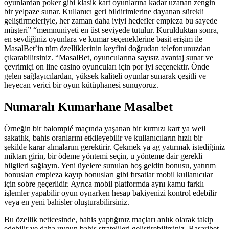
oyunlardan poker gibi klasik kart oyunlarına kadar uzanan zengin
bir yelpaze sunar. Kullanıcı geri bildirimlerine dayanan sürekli
geliştirmeleriyle, her zaman daha iyiyi hedefler empieza bu sayede
müşteri” “memnuniyeti en üst seviyede tutulur. Kurulduktan sonra,
en sevdiğiniz oyunlara ve kumar seçeneklerine basit erişim ile
MasalBet’in tüm özelliklerinin keyfini doğrudan telefonunuzdan
çıkarabilirsiniz. “MasalBet, oyuncularına sayısız avantaj sunar ve
çevrimiçi on line casino oyuncuları için por iyi seçenektir. Önde
gelen sağlayıcılardan, yüksek kaliteli oyunlar sunarak çeşitli ve
heyecan verici bir oyun kütüphanesi sunuyoruz.
Numaralı Kumarhane Masalbet
Örneğin bir balompié maçında yaşanan bir kırmızı kart ya weil
sakatlık, bahis oranlarını etkileyebilir ve kullanıcıların hızlı bir
şekilde karar almalarını gerektirir. Çekmek ya ag yatırmak istediğiniz
miktarı girin, bir ödeme yöntemi seçin, u yönteme dair gerekli
bilgileri sağlayın. Yeni üyelere sunulan hoş geldin bonusu, yatırım
bonusları empieza kayıp bonusları gibi fırsatlar mobil kullanıcılar
için sobre geçerlidir. Ayrıca mobil platformda aynı kamu farklı
işlemler yapabilir oyun oynarken hesap bakiyenizi kontrol edebilir
veya en yeni bahisler oluşturabilirsiniz.
Bu özellik neticesinde, bahis yaptığınız maçları anlık olarak takip
edebilir ve daha uygun bahis stratejileri geliştirebilirsiniz. Basaribet