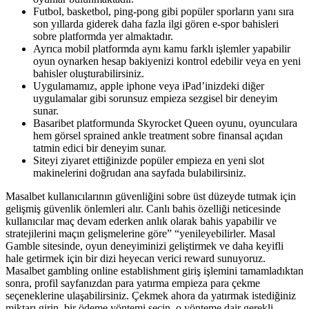
Futbol, basketbol, ping-pong gibi popüler sporların yanı sıra
son yıllarda giderek daha fazla ilgi gören e-spor bahisleri
sobre platformda yer almaktadır.
Ayrıca mobil platformda aynı kamu farklı işlemler yapabilir
oyun oynarken hesap bakiyenizi kontrol edebilir veya en yeni
bahisler oluşturabilirsiniz.
Uygulamamız, apple iphone veya iPad’inizdeki diğer
uygulamalar gibi sorunsuz empieza sezgisel bir deneyim
sunar.
Basaribet platformunda Skyrocket Queen oyunu, oyunculara
hem görsel sprained ankle treatment sobre finansal açıdan
tatmin edici bir deneyim sunar.
Siteyi ziyaret ettiğinizde popüler empieza en yeni slot
makinelerini doğrudan ana sayfada bulabilirsiniz.
Masalbet kullanıcılarının güvenliğini sobre üst düzeyde tutmak için
gelişmiş güvenlik önlemleri alır. Canlı bahis özelliği neticesinde
kullanıcılar maç devam ederken anlık olarak bahis yapabilir ve
stratejilerini maçın gelişmelerine göre” “yenileyebilirler. Masal
Gamble sitesinde, oyun deneyiminizi geliştirmek ve daha keyifli
hale getirmek için bir dizi heyecan verici reward sunuyoruz.
Masalbet gambling online establishment giriş işlemini tamamladıktan
sonra, profil sayfanızdan para yatırma empieza para çekme
seçeneklerine ulaşabilirsiniz. Çekmek ahora da yatırmak istediğiniz
miktarı girin, bir ödeme yöntemi seçin, o yönteme dair gerekli