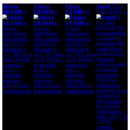
𝗦𝗹𝗶𝗻𝗲𝘅
𝗦𝗹𝗶𝗻𝗲𝘅
𝗦𝗹𝗶𝗻𝗲𝘅
𝗦𝗼𝗻𝗶𝗸 𝟳 Prvi
video interfon sa
𝗦𝗞-𝟬𝟰𝗠 Je
𝗦𝗞-𝟬𝟰𝗠 Je
𝗦𝗞-𝟬𝟰𝗠 Je