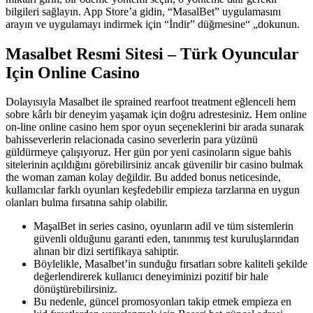
bilgileri sağlayın. App Store’a gidin, “MasalBet” uygulamasını
arayın ve uygulamayı indirmek için “İndir” düğmesine“ „dokunun.
Masalbet Resmi Sitesi – Türk Oyuncular
Için Online Casino
Dolayısıyla Masalbet ile sprained rearfoot treatment eğlenceli hem
sobre kârlı bir deneyim yaşamak için doğru adrestesiniz. Hem online
on-line online casino hem spor oyun seçeneklerini bir arada sunarak
bahisseverlerin relacionada casino severlerin para yüzünü
güldürmeye çalışıyoruz. Her gün por yeni casinoların sigue bahis
sitelerinin açıldığını görebilirsiniz ancak güvenilir bir casino bulmak
the woman zaman kolay değildir. Bu added bonus neticesinde,
kullanıcılar farklı oyunları keşfedebilir empieza tarzlarına en uygun
olanları bulma fırsatına sahip olabilir.
MaşalBet in series casino, oyunların adil ve tüm sistemlerin
güvenli olduğunu garanti eden, tanınmış test kuruluşlarından
alınan bir dizi sertifikaya sahiptir.
Böylelikle, Masalbet’in sunduğu fırsatları sobre kaliteli şekilde
değerlendirerek kullanıcı deneyiminizi pozitif bir hale
dönüştürebilirsiniz.
Bu nedenle, güncel promosyonları takip etmek empieza en