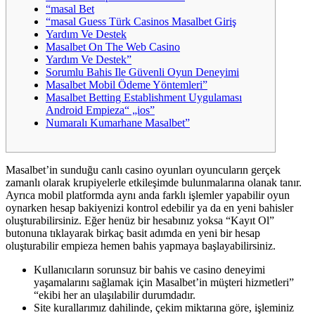
“masal Bet
“masal Guess Türk Casinos Masalbet Giriş
Yardım Ve Destek
Masalbet On The Web Casino
Yardım Ve Destek”
Sorumlu Bahis Ile Güvenli Oyun Deneyimi
Masalbet Mobil Ödeme Yöntemleri”
Masalbet Betting Establishment Uygulaması
Android Empieza“ „ios”
Numaralı Kumarhane Masalbet”
Masalbet’in sunduğu canlı casino oyunları oyuncuların gerçek
zamanlı olarak krupiyelerle etkileşimde bulunmalarına olanak tanır.
Ayrıca mobil platformda aynı anda farklı işlemler yapabilir oyun
oynarken hesap bakiyenizi kontrol edebilir ya da en yeni bahisler
oluşturabilirsiniz. Eğer henüz bir hesabınız yoksa “Kayıt Ol”
butonuna tıklayarak birkaç basit adımda en yeni bir hesap
oluşturabilir empieza hemen bahis yapmaya başlayabilirsiniz.
Kullanıcıların sorunsuz bir bahis ve casino deneyimi
yaşamalarını sağlamak için Masalbet’in müşteri hizmetleri”
“ekibi her an ulaşılabilir durumdadır.
Site kurallarımız dahilinde, çekim miktarına göre, işleminiz