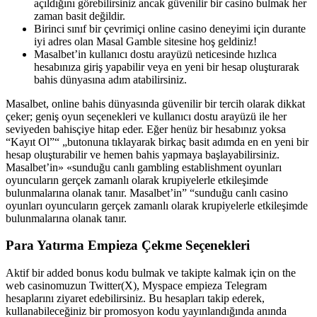
açıldığını görebilirsiniz ancak güvenilir bir casino bulmak her
zaman basit değildir.
Birinci sınıf bir çevrimiçi online casino deneyimi için durante
iyi adres olan Masal Gamble sitesine hoş geldiniz!
Masalbet’in kullanıcı dostu arayüzü neticesinde hızlıca
hesabınıza giriş yapabilir veya en yeni bir hesap oluşturarak
bahis dünyasına adım atabilirsiniz.
Masalbet, online bahis dünyasında güvenilir bir tercih olarak dikkat
çeker; geniş oyun seçenekleri ve kullanıcı dostu arayüzü ile her
seviyeden bahisçiye hitap eder. Eğer henüz bir hesabınız yoksa
“Kayıt Ol”“ „butonuna tıklayarak birkaç basit adımda en en yeni bir
hesap oluşturabilir ve hemen bahis yapmaya başlayabilirsiniz.
Masalbet’in» «sunduğu canlı gambling establishment oyunları
oyuncuların gerçek zamanlı olarak krupiyelerle etkileşimde
bulunmalarına olanak tanır. Masalbet’in” “sunduğu canlı casino
oyunları oyuncuların gerçek zamanlı olarak krupiyelerle etkileşimde
bulunmalarına olanak tanır.
Para Yatırma Empieza Çekme Seçenekleri
Aktif bir added bonus kodu bulmak ve takipte kalmak için on the
web casinomuzun Twitter(X), Myspace empieza Telegram
hesaplarını ziyaret edebilirsiniz. Bu hesapları takip ederek,
kullanabileceğiniz bir promosyon kodu yayınlandığında anında