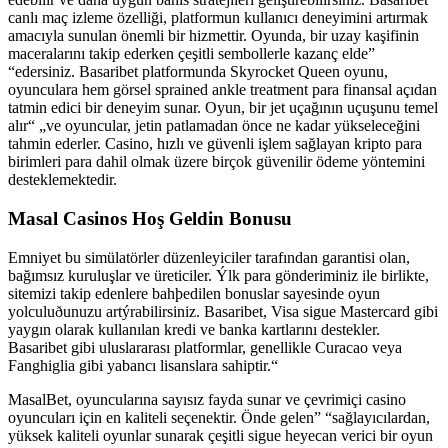
canlı maç izleme özelliği, platformun kullanıcı deneyimini artırmak
amacıyla sunulan önemli bir hizmettir. Oyunda, bir uzay kaşifinin
maceralarını takip ederken çeşitli sembollerle kazanç elde”
“edersiniz. Basaribet platformunda Skyrocket Queen oyunu,
oyunculara hem görsel sprained ankle treatment para finansal açıdan
tatmin edici bir deneyim sunar. Oyun, bir jet uçağının uçuşunu temel
alır“ „ve oyuncular, jetin patlamadan önce ne kadar yükseleceğini
tahmin ederler. Casino, hızlı ve güvenli işlem sağlayan kripto para
birimleri para dahil olmak üzere birçok güvenilir ödeme yöntemini
desteklemektedir.
Masal Casinos Hoş Geldin Bonusu
Emniyet bu simülatörler düzenleyiciler tarafından garantisi olan,
bağımsız kuruluşlar ve üreticiler. Ýlk para gönderiminiz ile birlikte,
sitemizi takip edenlere bahþedilen bonuslar sayesinde oyun
yolculuðunuzu artýrabilirsiniz. Basaribet, Visa sigue Mastercard gibi
yaygın olarak kullanılan kredi ve banka kartlarını destekler.
Basaribet gibi uluslararası platformlar, genellikle Curacao veya
Fanghiglia gibi yabancı lisanslara sahiptir.“
MasalBet, oyuncularına sayısız fayda sunar ve çevrimiçi casino
oyuncuları için en kaliteli seçenektir. Önde gelen” “sağlayıcılardan,
yüksek kaliteli oyunlar sunarak çeşitli sigue heyecan verici bir oyun