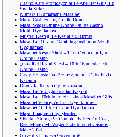
Casino Karlı Promosyonlar Ile Abe Bet Giriş: Ilk
Sırada Sırlar
Numaralı Kumarhane Masalbet
Masal Casinos Hoş Geldin Bonusu
Masal Wager Online Online Online Casino
Mobil Uygulaması
Müşteri Desteği Ile Kesintisiz Hizmet
Masal Bet On-line Gambling Institution Mobil
Uygulaması
Masalbet Resmi Sitesi – Türk Oyuncular Için
Online Casino
„masalbet Resmi Sitesi – Türk Oyuncular Için
Online Casino
Cazip Bonuslar Ve Promosyonlarla Daha Fazla
Kazanın
Bonus Kullaným Optimizasyonu
Masal Bet’e Uygulamadan Kaydol
Masal Bet Türk Internet Casinos Masalbet Giriş
Masalbet’e Giriş Ve Hızlı Üyelik Süreci
Masalbet On Line Casino Uygulaması
Maşal Imagine Giriş İşlemleri
Siberian Storm, Bet Completely Free Of Cost,
Real Money Mr Wager Slots Internet Casinos
Make 2024!
Güvenlik Empieza Güvenilirlik