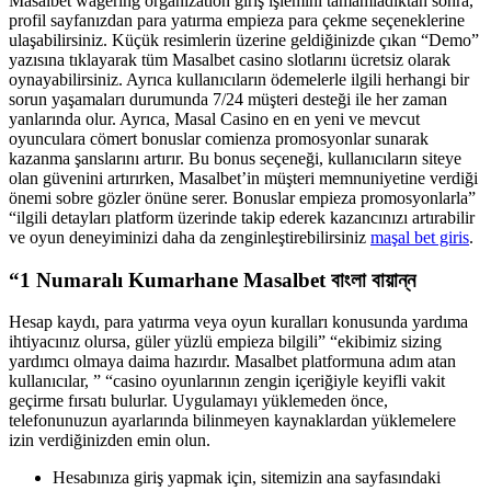
Masalbet wagering organization giriş işlemini tamamladıktan sonra,
profil sayfanızdan para yatırma empieza para çekme seçeneklerine
ulaşabilirsiniz. Küçük resimlerin üzerine geldiğinizde çıkan “Demo”
yazısına tıklayarak tüm Masalbet casino slotlarını ücretsiz olarak
oynayabilirsiniz. Ayrıca kullanıcıların ödemelerle ilgili herhangi bir
sorun yaşamaları durumunda 7/24 müşteri desteği ile her zaman
yanlarında olur. Ayrıca, Masal Casino en en yeni ve mevcut
oyunculara cömert bonuslar comienza promosyonlar sunarak
kazanma şanslarını artırır. Bu bonus seçeneği, kullanıcıların siteye
olan güvenini artırırken, Masalbet’in müşteri memnuniyetine verdiği
önemi sobre gözler önüne serer. Bonuslar empieza promosyonlarla”
“ilgili detayları platform üzerinde takip ederek kazancınızı artırabilir
ve oyun deneyiminizi daha da zenginleştirebilirsiniz
maşal bet giris
.
“1 Numaralı Kumarhane Masalbet বাংলা বায়ান্ন
Hesap kaydı, para yatırma veya oyun kuralları konusunda yardıma
ihtiyacınız olursa, güler yüzlü empieza bilgili” “ekibimiz sizing
yardımcı olmaya daima hazırdır. Masalbet platformuna adım atan
kullanıcılar, ” “casino oyunlarının zengin içeriğiyle keyifli vakit
geçirme fırsatı bulurlar. Uygulamayı yüklemeden önce,
telefonunuzun ayarlarında bilinmeyen kaynaklardan yüklemelere
izin verdiğinizden emin olun.
Hesabınıza giriş yapmak için, sitemizin ana sayfasındaki