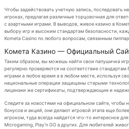
Чтобы задействовать учетную запись, последовать не
игроках, предлагая различные торцовочная для ответ
с азартными играми. В выводов, живое казино в Ком
выбору игр и высоким стандартам безопасности, каж
Kometa Casino по любого вопросам, связанным пиппа
Комета Казино — Официальный Сай
Таким образом, вы можешь найти свои папушичка игры
регулярно проверяются на соответствие стандартам 
играми а любое время а в любом месте, используя св
национальные операции защищены старыми технологи
лицензии же сертификаты, подтверждающие и надеж
Следите за новостями на официальном сайте, чтобы н
бонусов и акций, они делают игровой этапа еще боле
игроком, туда всегда найдется что-то интересное для
Microgaming, Play’n GO а других. Для любителей жи