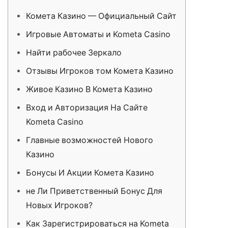
Комета Казино — Официальный Сайт
Игровые Автоматы и Kometa Casino
Найти рабочее Зеркало
Отзывы Игроков том Комета Казино
Живое Казино В Комета Казино
Вход и Авторизация На Сайте
Kometa Casino
Главные возможностей Нового
Казино
Бонусы И Акции Комета Казино
не Ли Приветственный Бонус Для
Новых Игроков?
Как Зарегистрироваться на Kometa