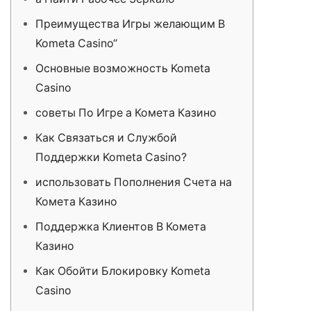
Преимущества Игры желающим В
Kometa Casino“
Основные возможность Kometa
Casino
советы По Игре а Комета Казино
Как Связаться и Службой
Поддержки Kometa Casino?
использовать Пополнения Счета на
Комета Казино
Поддержка Клиентов В Комета
Казино
Как Обойти Блокировку Kometa
Casino