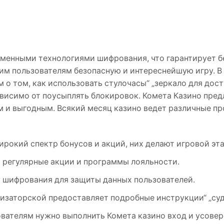
менными технологиями шифрования, что гарантирует без
оим пользователям безопасную и интереснейшую игру.
о том, как использовать стулочасы“ „зеркало для дост
ависимо от поусыплять блокировок. Комета Казино пред
ым и выгодным. Всякий месяц казино ведет различные п
ирокий спектр бонусов и акций, них делают игровой э
 регулярные акции и программы лояльности.
у шифрования для защиты данных пользователей.
лизаторской предоставляет подробные инструкции“ „су
ователям нужно выполнить Комета казино вход и усове