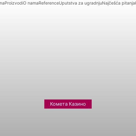
na
Proizvodi
O nama
Reference
Uputstva za ugradnju
Najčešća pitanja
Комета Казино