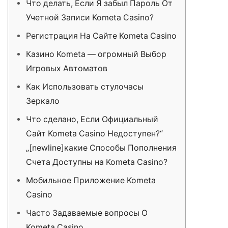
Что делать, Если Я забыл Пароль От
Учетной Записи Kometa Casino?
Регистрация На Сайте Kometa Casino
Казино Kometa — огромный Выбор
Игровых Автоматов
Как Использовать стулочасы
Зеркало
Что сделано, Если Официальный
Сайт Kometa Casino Недоступен?“
„[newline]какие Способы Пополнения
Счета Доступны на Kometa Casino?
Мобильное Приложение Kometa
Casino
Часто Задаваемые вопросы О
Kometa Casino