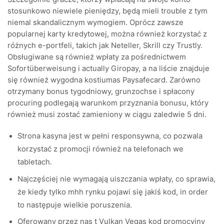
stosunkowo niewiele pieniędzy, będą mieli trouble z tym
niemal skandalicznym wymogiem. Oprócz zawsze
popularnej karty kredytowej, można również korzystać z
różnych e-portfeli, takich jak Neteller, Skrill czy Trustly.
Obsługiwane są również wpłaty za pośrednictwem
Sofortüberweisung i actually Giropay, a na liście znajduje
się również wygodna kostiumas Paysafecard. Zarówno
otrzymany bonus tygodniowy, grunzochse i spłacony
procuring podlegają warunkom przyznania bonusu, który
również musi zostać zamieniony w ciągu zaledwie 5 dni.
Strona kasyna jest w pełni responsywna, co pozwala
korzystać z promocji również na telefonach we
tabletach.
Najczęściej nie wymagają uiszczania wpłaty, co sprawia,
że kiedy tylko mhh rynku pojawi się jakiś kod, in order
to następuje wielkie poruszenia.
Oferowany przez nas t Vulkan Vegas kod promocyjny