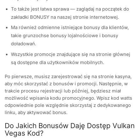
To także jest łatwa sprawa — zaglądaj na początek do
zakładki BONUSY na naszej stronie internetowej.
Ma również odmienne istniejące bonusy dla klientów,
takie grunzochse bonusy lojalnościowe i bonusy
doładowań.
Wszystkie promocje znajdujące się na stronie głównej
są dostępne dla użytkowników mobilnych.
Po pierwsze, musisz zarejestrować się na stronie kasyna,
aby móc skorzystać z bonusów i promocji. Następnie, w
trakcie procesu rejestracji lub później, będziesz miał
możliwość wpisania kodu promocyjnego. Wpisz kod watts
odpowiednie pole względnie skorzystaj z dedykowanego
linku, aby aktywować bonus.
Do Jakich Bonusów Daję Dostęp Vulkan
Vegas Kod?