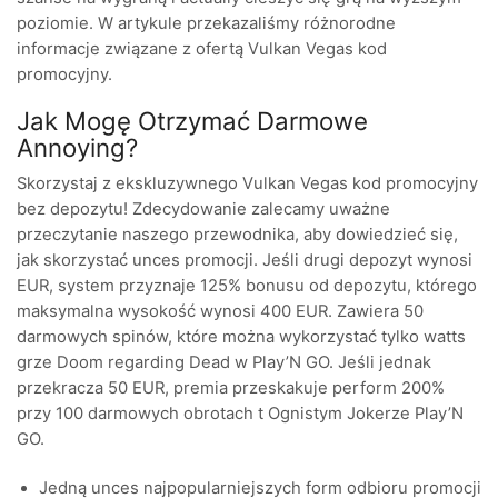
poziomie. W artykule przekazaliśmy różnorodne
informacje związane z ofertą Vulkan Vegas kod
promocyjny.
Jak Mogę Otrzymać Darmowe
Annoying?
Skorzystaj z ekskluzywnego Vulkan Vegas kod promocyjny
bez depozytu! Zdecydowanie zalecamy uważne
przeczytanie naszego przewodnika, aby dowiedzieć się,
jak skorzystać unces promocji. Jeśli drugi depozyt wynosi
EUR, system przyznaje 125% bonusu od depozytu, którego
maksymalna wysokość wynosi 400 EUR. Zawiera 50
darmowych spinów, które można wykorzystać tylko watts
grze Doom regarding Dead w Play’N GO. Jeśli jednak
przekracza 50 EUR, premia przeskakuje perform 200%
przy 100 darmowych obrotach t Ognistym Jokerze Play’N
GO.
Jedną unces najpopularniejszych form odbioru promocji