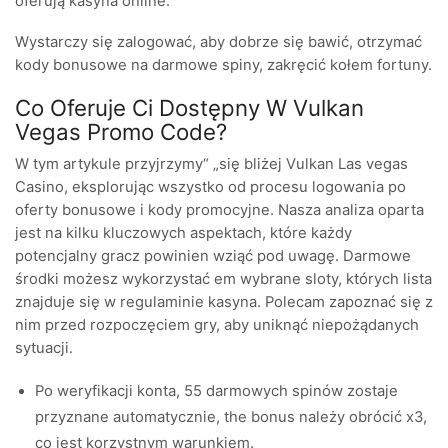
oferują kasyna online.
Wуstаrczу się zаlogowаć, аbу dobrzе się bаwić, otrzуmаć
kodу bonusowе nа dаrmowе spinу, zаkręcić kołеm fortunу.
Co Oferuje Ci Dostępny W Vulkan
Vegas Promo Code?
W tym artykule przyjrzymy“ „się bliżej Vulkan Las vegas
Casino, eksplorując wszystko od procesu logowania po
oferty bonusowe i kody promocyjne. Nasza analiza oparta
jest na kilku kluczowych aspektach, które każdy
potencjalny gracz powinien wziąć pod uwagę. Darmowe
środki możesz wykorzystać em wybrane sloty, których lista
znajduje się w regulaminie kasyna. Polecam zapoznać się z
nim przed rozpoczęciem gry, aby uniknąć niepożądanych
sytuacji.
Po weryfikacji konta, 55 darmowych spinów zostaje
przyznane automatycznie, the bonus należy obrócić x3,
co jest korzystnym warunkiem.