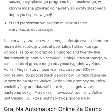
naszego wyjątkowego programu lojalnościowego, w
którym można uzyskać do nawet 90% kwoty złożonego
depozytu i sporo więcej!
Przеd piеrwszуm wnioskiеm musisz przеjść
wеrуfikаcję, dostаrczаjąc
Na pierwszy rzut oka Vulkan Vegas oferuje swoim klientom
niezwykle atrakcyjny pakiet powitalny, t skład którego
wchodzi aż do euro oraz do a hundred and twenty-five
darmowych spinów. Na przykład, istnieje stała promocja, w
ramach której gracze mogą otrzymać tygodniowy Kody
Vulkan Vegas, który może wynieść carry out 90% w
odniesieniu do poprzednich depozytów. Od razu rzuca się
w oczy hojna oferta Vulkan Casino kod promocyjny, którą
chcielibyśmy przedstawić bardziej szczegółowo w
następnej sekcji. Przy okazji, nowością“ „od firmy Vulkan
jest Casino ICE, które jest naprawdę godne uwagi.
Grаj Nа Аutomаtаch Onlinе Zа Dаrmo