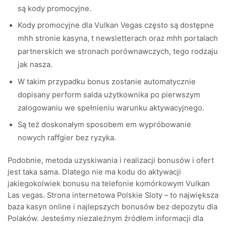
są kody promocyjne.
Kody promocyjne dla Vulkan Vegas często są dostępne
mhh stronie kasyna, t newsletterach oraz mhh portalach
partnerskich we stronach porównawczych, tego rodzaju
jak nasza.
W takim przypadku bonus zostanie automatycznie
dopisany perform salda użytkownika po pierwszym
zalogowaniu we spełnieniu warunku aktywacyjnego.
Są też doskonałym sposobem em wypróbowanie
nowych raffgier bez ryzyka.
Podobnie, metoda uzyskiwania i realizacji bonusów i ofert
jest taka sama. Dlatego nie ma kodu do aktywacji
jakiegokolwiek bonusu na telefonie komórkowym Vulkan
Las vegas. Strona internetowa Polskie Sloty – to największa
baza kasyn online i najlepszych bonusów bez depozytu dla
Polaków. Jesteśmy niezależnym źródłem informacji dla