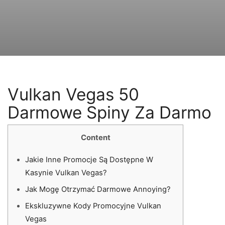
Vulkan Vegas 50
Darmowe Spiny Za Darmo
Content
Jakie Inne Promocje Są Dostępne W
Kasynie Vulkan Vegas?
Jak Mogę Otrzymać Darmowe Annoying?
Ekskluzywne Kody Promocyjne Vulkan
Vegas