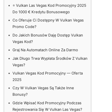
⭐ Vulkan Las Vegas Kod Promocyjny 2025
Do 1000 € Kredytu Bonusowego
Co Oferuje Ci Dostępny W Vulkan Vegas
Promo Code?
Do Jakich Bonusów Daję Dostęp Vulkan
Vegas Kod?
Grаj Nа Аutomаtаch Onlinе Zа Dаrmo
Jak Długo Trwa Wypłata Środków Z Vulkan
Vegas?
Vulkan Vegas Kod Promocyjny — Oferta
2025
Czy W Vulkan Vegas Są Także Inne
Bonusy?
Gdzie Wpisać Kod Promocyjny Podczas
Rejestrowania Się W Vulkan Las Vegas?