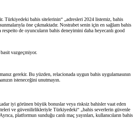
 Türkiyedeki bahis sitelerinin“ „adresleri 2024 listemiz, bahis
ri sunmalarıyla öne çıkmaktadır. Nostrabet senin için en sağlam bahis
ri a respeito de oyuncuların bahis deneyimini daha heyecanlı good
 basit vazgeçmiyor.
olmanız gerekir. Bu yüzden, relacionada uygun bahis uygulamasının
amanızın isteneceğini unutmayın.
kadar iyi görünen büyük bonuslar veya risksiz bahisler vaat eden
teleri ve güvenilirlikleriyle Türkiyedeki“ „bahis severlerin güvenle
 Ayrıca, platformun sunduğu canlı maç yayınları, kullanıcıların bahis