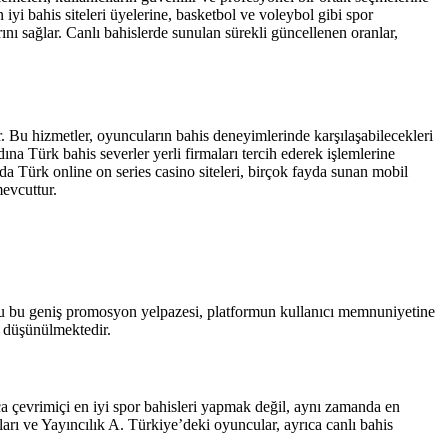
iyi bahis siteleri üyelerine, basketbol ve voleybol gibi spor
ını sağlar. Canlı bahislerde sunulan sürekli güncellenen oranlar,
ir. Bu hizmetler, oyuncuların bahis deneyimlerinde karşılaşabilecekleri
a Türk bahis severler yerli firmaları tercih ederek işlemlerine
rda Türk online on series casino siteleri, birçok fayda sunan mobil
evcuttur.
uğu bu geniş promosyon yelpazesi, platformun kullanıcı memnuniyetine
u düşünülmektedir.
zca çevrimiçi en iyi spor bahisleri yapmak değil, aynı zamanda en
ları ve Yayıncılık A. Türkiye’deki oyuncular, ayrıca canlı bahis