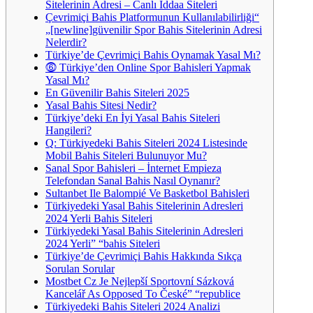
Sitelerinin Adresi – Canlı İddaa Siteleri
Çevrimiçi Bahis Platformunun Kullanılabilirliği“
„[newline]güvenilir Spor Bahis Sitelerinin Adresi
Nelerdir?
Türkiye’de Çevrimiçi Bahis Oynamak Yasal Mı?
⓺ Türkiye’den Online Spor Bahisleri Yapmak
Yasal Mı?
En Güvenilir Bahis Siteleri 2025
Yasal Bahis Sitesi Nedir?
Türkiye’deki En İyi Yasal Bahis Siteleri
Hangileri?
Q: Türkiyedeki Bahis Siteleri 2024 Listesinde
Mobil Bahis Siteleri Bulunuyor Mu?
Sanal Spor Bahisleri – İnternet Empieza
Telefondan Sanal Bahis Nasıl Oynanır?
Sultanbet Ile Balompié Ve Basketbol Bahisleri
Türkiyedeki Yasal Bahis Sitelerinin Adresleri
2024 Yerli Bahis Siteleri
Türkiyedeki Yasal Bahis Sitelerinin Adresleri
2024 Yerli” “bahis Siteleri
Türkiye’de Çevrimiçi Bahis Hakkında Sıkça
Sorulan Sorular
Mostbet Cz Je Nejlepší Sportovní Sázková
Kancelář As Opposed To České” “republice
Türkiyedeki Bahis Siteleri 2024 Analizi