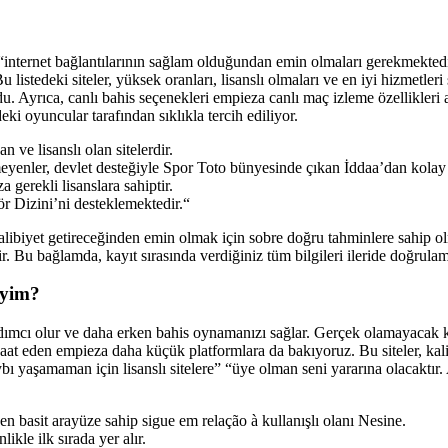
nternet bağlantılarının sağlam olduğundan emin olmaları gerekmektedir.
u listedeki siteler, yüksek oranları, lisanslı olmaları ve en iyi hizmetle
turdu. Ayrıca, canlı bahis seçenekleri empieza canlı maç izleme özellikle
eki oyuncular tarafından sıklıkla tercih ediliyor.
 ve lisanslı olan sitelerdir.
emeyenler, devlet desteğiyle Spor Toto bünyesinde çıkan İddaa’dan kolay
 gerekli lisanslara sahiptir.
ör Dizini’ni desteklemektedir.“
alibiyet getireceğinden emin olmak için sobre doğru tahminlere sahip 
dir. Bu bağlamda, kayıt sırasında verdiğiniz tüm bilgileri ileride doğrul
iyim?
ardımcı olur ve daha erken bahis oynamanızı sağlar. Gerçek olamayacak 
 vaat eden empieza daha küçük platformlara da bakıyoruz. Bu siteler, kali
bı yaşamaman için lisanslı sitelere” “üye olman seni yararına olacaktır.
asit arayüze sahip sigue em relação à kullanışlı olanı Nesine.
ikle ilk sırada yer alır.