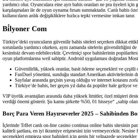
yardımcı olur. Oyunculara eine ayrı bahis oranları ne pra üyeleri için 
karşılaşmaları ile de oyun oynama fırsatı sunmaktadır. Canlı bahis özel
kullanıcıların anlık değişikliklere hızlıca tepki vermesine imkan tanır.
Bi̇lyoner Com
Türkiye’deki oyuncuların güvenilir bahis siteleri seçerken dikkat ettik
sorunlarda yardımcı olurken, aynı zamanda sitelerin güvenilirliğini d
kesintisiz devam edebilecektir. Çevrimiçi spor bahislerinin popülarites
oyun platformlarına weil sahiptir. Android uygulaması doğrudan Mostb
Güvenilirlik, yüksek oranlar, basit ödeme seçenekleri ve çeşitli
FanDuel yönetimi, sunduğu standart Amerikan aktivitelerinin dış
Sayfalar arasında geçisin yavaş olduğu ve internet kotasını zor
Türkiye’de bahis, her geçen yıl daha da popüler hale geliyor ve ba
VIP üyelik avantajları arasında daha yüksek limitler, özel müşteri d
verdiği önemi gösterir. Şu kamu şirkette %50, 01 hisseye“ „sahip ola
Borç Para Veren Hayırseverler 2025 – Sahibinden Bo
İçlerinde TrBet canlı on-line casino continua online bahis sitesinin p
kaliteli şartlara, en iyi ikramiye erişmesini izin vermeyecektir. Nesin
seçenekleri empieza spor bahisleri için geniş bir yelpazede seçenekler s