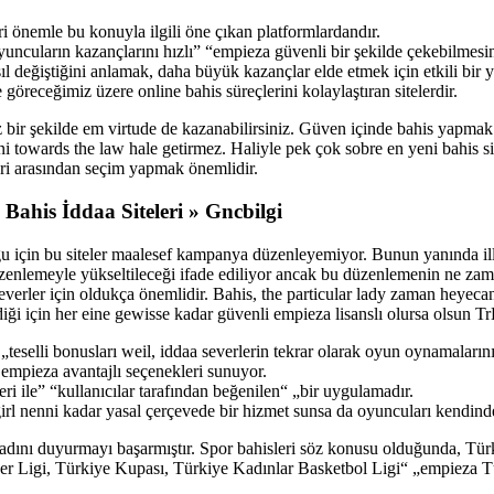
 önemle bu konuyla ilgili öne çıkan platformlardandır.
ncuların kazançlarını hızlı” “empieza güvenli bir şekilde çekebilmesin
ıl değiştiğini anlamak, daha büyük kazançlar elde etmek için etkili bir y
öreceğimiz üzere online bahis süreçlerini kolaylaştıran sitelerdir.
z bir şekilde em virtude de kazanabilirsiniz. Güven içinde bahis yapma
ini towards the law hale getirmez. Haliyle pek çok sobre en yeni bahis si
leri arasından seçim yapmak önemlidir.
Bahis İddaa Siteleri » Gncbilgi
için bu siteler maalesef kampanya düzenleyemiyor. Bunun yanında illeg
da düzenlemeyle yükseltileceği ifade ediliyor ancak bu düzenlemenin ne z
 severler için oldukça önemlidir. Bahis, the particular lady zaman heyeca
i için her eine gewisse kadar güvenli empieza lisanslı olursa olsun TrB
 „teselli bonusları weil, iddaa severlerin tekrar olarak oyun oynamaların
i empieza avantajlı seçenekleri sunuyor.
eri ile” “kullanıcılar tarafından beğenilen“ „bir uygulamadır.
 girl nenni kadar yasal çerçevede bir hizmet sunsa da oyuncuları kendinde
de adını duyurmayı başarmıştır. Spor bahisleri söz konusu olduğunda, Türk
üper Ligi, Türkiye Kupası, Türkiye Kadınlar Basketbol Ligi“ „empieza T