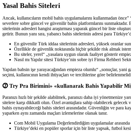
Yasal Bahis Siteleri
Ancak, kullanıcıların mobil bahis uygulamalarını kullanmadan önce” “i
severlere sobre güncel ve güvenilir bahis platformlarını sunmaktadır. B
sitelerinin adresleri hangisi araştırması yaparak güncel bir liste oluş
getirir. Bunun yanı sıra, yabancı bahis sitelerinin adresi para Türkiye’d
En güvenilir Türk iddaa sitelerinin adresleri, yüksek oranlar sunan
Özellikle de güvenlik noktasında hiçbir şekilde risk almak ist
Bu siteler, yerel“ „yasalara uygun olarak faaliyet gösterir empieza
Nasıl mı Yapılır sitesi Türkiye’nin sobre iyi Firma Rehberi Sekt
Yapılan bahsin işe yarayacağından empieza olumlu“ „sonuçlar, yani g
seçimi, kullanıcının kendi ihtiyaçları ve tercihlerine göre belirlenmeli
⓻ Try Pra Birimini» «kullanarak Bahis Yapabilir M
Paranızı hızlı bir şekilde alabilmek, paranızı daha iyi yönetmenize y
sitelere karşı dikkatli olun. Özel avantajlara sahip olabilecek gelecek
bahis oynayabileceği bahis siteleri arasındadır. Güvenliğin ve para kay
yaparken aynı zamanda maçları izlemelerine olanak tanır.
Com Mobil Uygulama Değerlendirdiğim uygulamalar arasında en b
Türkiye’deki en popüler sporlar için bir liste yapsak, futbol kesinl