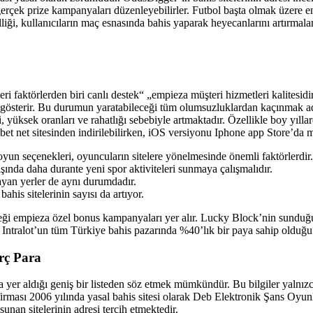
gerçek prize kampanyaları düzenleyebilirler. Futbol başta olmak üzere en 
liği, kullanıcıların maç esnasında bahis yaparak heyecanlarını artırmalar
leri faktörlerden biri canlı destek“ „empieza müşteri hizmetleri kalitesid
e gösterir. Bu durumun yaratabileceği tüm olumsuzluklardan kaçınmak adın
i, yüksek oranları ve rahatlığı sebebiyle artmaktadır. Özellikle boy yılla
et net sitesinden indirilebilirken, iOS versiyonu Iphone app Store’da m
 oyun seçenekleri, oyuncuların sitelere yönelmesinde önemli faktörlerdir.
ında daha durante yeni spor aktiviteleri sunmaya çalışmalıdır.
layan yerler de aynı durumdadır.
his sitelerinin sayısı da artıyor.
esteği empieza özel bonus kampanyaları yer alır. Lucky Block’nin sund
n Intralot’un tüm Türkiye bahis pazarında %40’lık bir paya sahip olduğ
rç Para
ara yer aldığı geniş bir listeden söz etmek mümkündür. Bu bilgiler yalnı
e firması 2006 yılında yasal bahis sitesi olarak Deb Elektronik Şans Oyun
unan sitelerinin adresi tercih etmektedir.