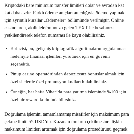
Kriptodaki bare minimum transfer limitleri dolar ve avrodan kat
kat daha azdır. Farklı ödeme araçları aracılığıyla ödeme yapmak
için ayrıntılı kurallar „Ödemeler“ bölümünde verilmiştir. Online
casinolarda, akıllı telefonunuza gelen TEXT ile hesabınızı
yetkilendirerek telefon numarası ile kayıt olabilirsiniz.
Birincisi, bu, gelişmiş kriptografik algoritmaların uygulanması
nedeniyle finansal işlemleri yürütmek için en güvenli
seçenektir.
Pinup casino operatöründen depozitosuz bonuslar almak için
özel sitelerde özel promosyon kodları bulabilirsiniz.
Örneğin, her hafta Viber’da para yatırma işleminde %100 için
özel bir reward kodu bulabilirsiniz.
Doğrulama işlemini tamamlamamış misafirler için maksimum para
çekme limiti 55 USD’dir. Kazanan fonların çekilmesine ilişkin
maksimum limitleri artırmak için doğrulama prosedürünü geçmek