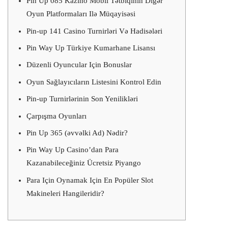
Pin Up 085 Kazino Mobil Tətbiqinin Digər
Oyun Platformaları Ilə Müqayisəsi
Pin-up 141 Casino Turnirləri Və Hadisələri
Pin Way Up Türkiye Kumarhane Lisansı
Düzenli Oyuncular Için Bonuslar
Oyun Sağlayıcıların Listesini Kontrol Edin
Pin-up Turnirlərinin Son Yenilikləri
Çarpışma Oyunları
Pin Up 365 (əvvəlki Ad) Nədir?
Pin Way Up Casino’dan Para
Kazanabileceğiniz Ücretsiz Piyango
Para Için Oynamak Için En Popüler Slot
Makineleri Hangileridir?