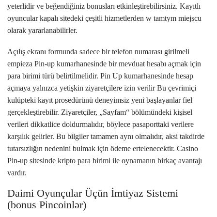
yeterlidir ve beğendiğiniz bonusları etkinleştirebilirsiniz. Kayıtlı
oyuncular kapalı sitedeki çeşitli hizmetlerden w tamtym miejscu
olarak yararlanabilirler.
Açılış ekranı formunda sadece bir telefon numarası girilmeli
empieza Pin-up kumarhanesinde bir mevduat hesabı açmak için
para birimi türü belirtilmelidir. Pin Up kumarhanesinde hesap
açmaya yalnızca yetişkin ziyaretçilere izin verilir Bu çevrimiçi
kulüpteki kayıt prosedürünü deneyimsiz yeni başlayanlar fiel
gerçekleştirebilir. Ziyaretçiler, „Sayfam“ bölümündeki kişisel
verileri dikkatlice doldurmalıdır, böylece pasaporttaki verilere
karşılık gelirler. Bu bilgiler tamamen aynı olmalıdır, aksi takdirde
tutarsızlığın nedenini bulmak için ödeme ertelenecektir. Casino
Pin-up sitesinde kripto para birimi ile oynamanın birkaç avantajı
vardır.
Daimi Oyunçular Üçün İmtiyaz Sistemi
(bonus Pincoinlər)