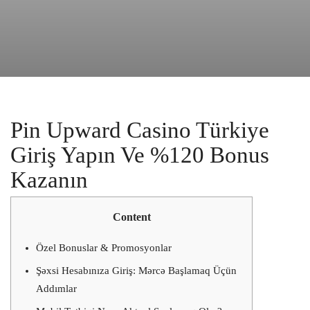
Pin Upward Casino Türkiye
Giriş Yapın Ve %120 Bonus
Kazanın
Content
Özel Bonuslar & Promosyonlar
Şəxsi Hesabınıza Giriş: Mərcə Başlamaq Üçün
Addımlar