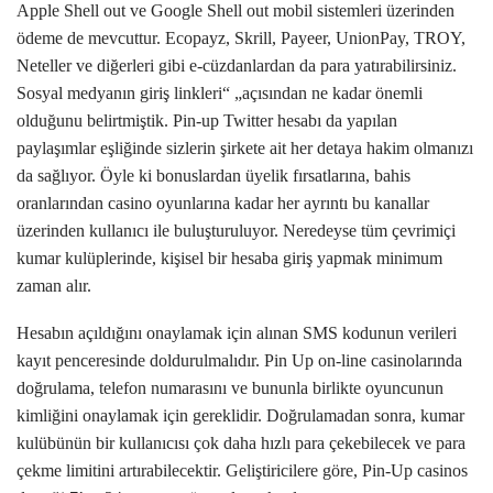
Apple Shell out ve Google Shell out mobil sistemleri üzerinden
ödeme de mevcuttur. Ecopayz, Skrill, Payeer, UnionPay, TROY,
Neteller ve diğerleri gibi e-cüzdanlardan da para yatırabilirsiniz.
Sosyal medyanın giriş linkleri“ „açısından ne kadar önemli
olduğunu belirtmiştik. Pin-up Twitter hesabı da yapılan
paylaşımlar eşliğinde sizlerin şirkete ait her detaya hakim olmanızı
da sağlıyor. Öyle ki bonuslardan üyelik fırsatlarına, bahis
oranlarından casino oyunlarına kadar her ayrıntı bu kanallar
üzerinden kullanıcı ile buluşturuluyor. Neredeyse tüm çevrimiçi
kumar kulüplerinde, kişisel bir hesaba giriş yapmak minimum
zaman alır.
Hesabın açıldığını onaylamak için alınan SMS kodunun verileri
kayıt penceresinde doldurulmalıdır. Pin Up on-line casinolarında
doğrulama, telefon numarasını ve bununla birlikte oyuncunun
kimliğini onaylamak için gereklidir. Doğrulamadan sonra, kumar
kulübünün bir kullanıcısı çok daha hızlı para çekebilecek ve para
çekme limitini artırabilecektir. Geliştiricilere göre, Pin-Up casinos