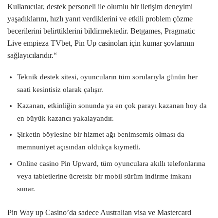
Kullanıcılar, destek personeli ile olumlu bir iletişim deneyimi
yaşadıklarını, hızlı yanıt verdiklerini ve etkili problem çözme
becerilerini belirttiklerini bildirmektedir. Betgames, Pragmatic
Live empieza TVbet, Pin Up casinoları için kumar şovlarının
sağlayıcılarıdır.“
Teknik destek sitesi, oyuncuların tüm sorularıyla günün her
saati kesintisiz olarak çalışır.
Kazanan, etkinliğin sonunda ya en çok parayı kazanan hoy da
en büyük kazancı yakalayandır.
Şirketin böylesine bir hizmet ağı benimsemiş olması da
memnuniyet açısından oldukça kıymetli.
Online casino Pin Upward, tüm oyunculara akıllı telefonlarına
veya tabletlerine ücretsiz bir mobil sürüm indirme imkanı
sunar.
Pin Way up Casino’da sadece Australian visa ve Mastercard