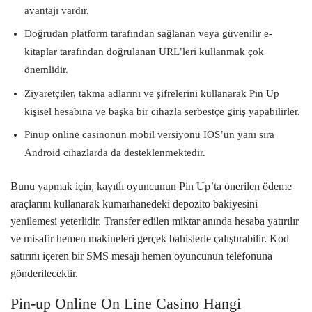
avantajı vardır.
Doğrudan platform tarafından sağlanan veya güvenilir e-
kitaplar tarafından doğrulanan URL’leri kullanmak çok
önemlidir.
Ziyaretçiler, takma adlarını ve şifrelerini kullanarak Pin Up
kişisel hesabına ve başka bir cihazla serbestçe giriş yapabilirler.
Pinup online casinonun mobil versiyonu IOS’un yanı sıra
Android cihazlarda da desteklenmektedir.
Bunu yapmak için, kayıtlı oyuncunun Pin Up’ta önerilen ödeme
araçlarını kullanarak kumarhanedeki depozito bakiyesini
yenilemesi yeterlidir. Transfer edilen miktar anında hesaba yatırılır
ve misafir hemen makineleri gerçek bahislerle çalıştırabilir. Kod
satırını içeren bir SMS mesajı hemen oyuncunun telefonuna
gönderilecektir.
Pin-up Online On Line Casino Hangi