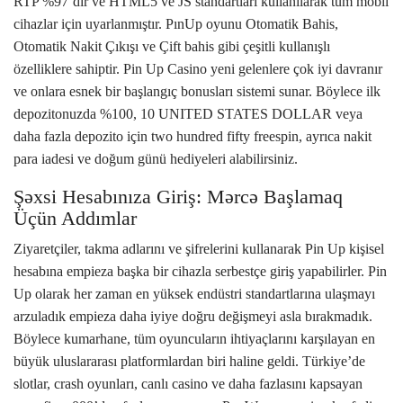
RTP %97’dir ve HTML5 ve JS standartları kullanılarak tüm mobil
cihazlar için uyarlanmıştır. PınUp oyunu Otomatik Bahis,
Otomatik Nakit Çıkışı ve Çift bahis gibi çeşitli kullanışlı
özelliklere sahiptir. Pin Up Casino yeni gelenlere çok iyi davranır
ve onlara esnek bir başlangıç bonusları sistemi sunar. Böylece ilk
depozitonuzda %100, 10 UNITED STATES DOLLAR veya
daha fazla depozito için two hundred fifty freespin, ayrıca nakit
para iadesi ve doğum günü hediyeleri alabilirsiniz.
Şəxsi Hesabınıza Giriş: Mərcə Başlamaq
Üçün Addımlar
Ziyaretçiler, takma adlarını ve şifrelerini kullanarak Pin Up kişisel
hesabına empieza başka bir cihazla serbestçe giriş yapabilirler. Pin
Up olarak her zaman en yüksek endüstri standartlarına ulaşmayı
arzuladık empieza daha iyiye doğru değişmeyi asla bırakmadık.
Böylece kumarhane, tüm oyuncuların ihtiyaçlarını karşılayan en
büyük uluslararası platformlardan biri haline geldi. Türkiye’de
slotlar, crash oyunları, canlı casino ve daha fazlasını kapsayan