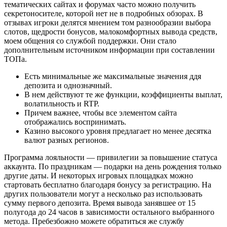
тематических сайтах и форумах часто можно получить
секретоносителе, которой нет не в подробных обзорах. В
отзывах игроки делятся мнением том разнообразии выбора
слотов, щедрости бонусов, малокомфортных вывода средств,
моем общения со службой поддержки. Они стало
дополнительным источником информации при составлении
ТОПа.
Есть минимальные же максимальные значения ддя
депозита и однозначный.
В нем действуют те же функции, коэффициенты выплат,
волатильность и RTP.
Причем важнее, чтобы все элементом сайта
отображались воспринимать.
Казино высокого уровня предлагает но менее десятка
валют разных регионов.
Программа лояльности — привилегии за повышение статуса
аккаунта. По праздникам — подарки на день рождения только
другие даты. И некоторых игровых площадках можно
стартовать бесплатно благодаря бонусу за регистрацию. На
других пользователи могут а несколько раз использовать
сумму первого депозита. Время вывода занявшее от 15
полугода до 24 часов в зависимости остального выбранного
метода. Пребезбожно можете обратиться же службу