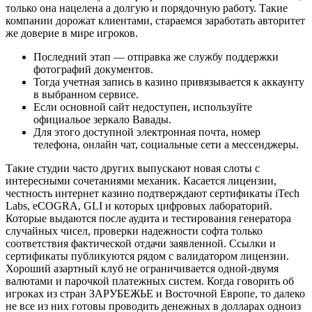
только она нацелена а долгую и порядочную работу. Такие
компании дорожат клиентами, стараемся заработать авторитет
же доверие в мире игроков.
Последний этап — отправка же службу поддержки
фотографий документов.
Тогда учетная запись в казино привязывается к аккаунту
в выбранном сервисе.
Если основной сайт недоступен, используйте
официальое зеркало Вавады.
Для этого доступной электронная почта, номер
телефона, онлайн чат, социальные сети а мессенджеры.
Такие студии часто других выпускают новая слоты с
интересными сочетаниями механик. Касается лицензии,
честность интернет казино подтверждают сертификаты iTech
Labs, eCOGRA, GLI и которых цифровых лабораторий.
Которые выдаются после аудита и тестирования генератора
случайных чисел, проверки надежности софта только
соответствия фактической отдачи заявленной. Ссылки и
сертификаты публикуются рядом с валидатором лицензии.
Хороший азартный клуб не ограничивается одной-двумя
валютами и парочкой платежных систем. Когда говорить об
игроках из стран ЗАРУБЕЖЬЕ и Восточной Европе, то далеко
не все из них готовы проводить денежных в долларах одноиз