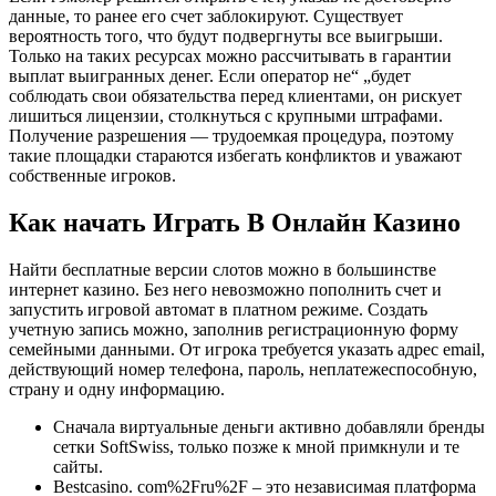
данные, то ранее его счет заблокируют. Существует
вероятность того, что будут подвергнуты все выигрыши.
Только на таких ресурсах можно рассчитывать в гарантии
выплат выигранных денег. Если оператор не“ „будет
соблюдать свои обязательства перед клиентами, он рискует
лишиться лицензии, столкнуться с крупными штрафами.
Получение разрешения — трудоемкая процедура, поэтому
такие площадки стараются избегать конфликтов и уважают
собственные игроков.
Как начать Играть В Онлайн Казино
Найти бесплатные версии слотов можно в большинстве
интернет казино. Без него невозможно пополнить счет и
запустить игровой автомат в платном режиме. Создать
учетную запись можно, заполнив регистрационную форму
семейными данными. От игрока требуется указать адрес email,
действующий номер телефона, пароль, неплатежеспособную,
страну и одну информацию.
Сначала виртуальные деньги активно добавляли бренды
сетки SoftSwiss, только позже к мной примкнули и те
сайты.
Bestcasino. com%2Fru%2F – это независимая платформа