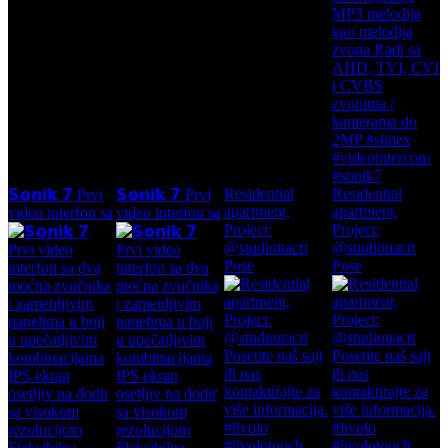
Residential
Residential
𝗦𝗼𝗻𝗶𝗸 𝟳 Prvi
𝗦𝗼𝗻𝗶𝗸 𝟳 Prvi
apartment,
apartment,
video interfon sa
video interfon sa
Project:
Project:
@studionacrt
@studionacrt
Pose
Pose