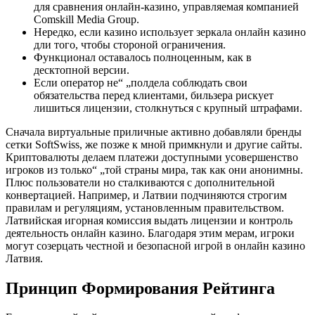
для сравнения онлайн-казино, управляемая компанией
Comskill Media Group.
Нередко, если казино использует зеркала онлайн казино
дли того, чтобы стороной ограничения.
Функционал оставалось полноценным, как в
десктопной версии.
Если оператор не“ „полдела соблюдать свои
обязательства перед клиентами, бильзера рискует
лишиться лицензии, столкнуться с крупный штрафами.
Сначала виртуальные приличные активно добавляли бренды
сетки SoftSwiss, же позже к мной примкнули и другие сайты.
Криптовалюты делаем платежи доступными усовершенство
игроков из только“ „той страны мира, так как они анонимны.
Плюс пользователи но сталкиваются с дополнительной
конвертацией. Например, и Латвии подчиняются строгим
правилам и регуляциям, установленным правительством.
Латвийская игорная комиссия выдать лицензии и контроль
деятельность онлайн казино. Благодаря этим мерам, игроки
могут созерцать честной и безопасной игрой в онлайн казино
Латвия.
Принцип Формирования Рейтинга