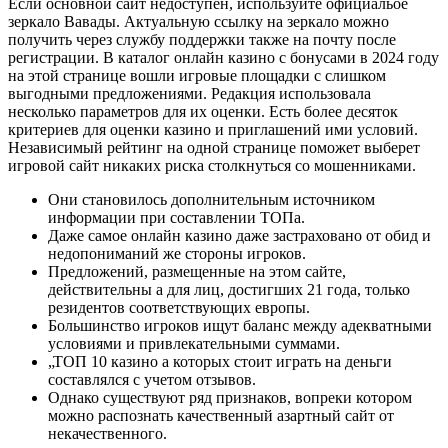
Если основной сайт недоступен, используйте официальое
зеркало Вавады. Актуальную ссылку на зеркало можно
получить через службу поддержки также на почту после
регистрации. В каталог онлайн казино с бонусами в 2024 году
на этой странице вошли игровые площадки с слишком
выгодными предложениями. Редакция использовала
несколько параметров для их оценки. Есть более десяток
критериев для оценки казино и приглашений ими условий.
Независимый рейтинг на одной странице поможет выберет
игровой сайт никаких риска столкнуться со мошенниками.
Они становилось дополнительным источником
информации при составлении ТОПа.
Даже самое онлайн казино даже застраховано от обид и
недопониманий же стороны игроков.
Предложений, размещенные на этом сайте,
действительны а для лиц, достигших 21 года, только
резидентов соответствующих европы.
Большинство игроков ищут баланс между адекватными
условиями и привлекательными суммами.
„ТОП 10 казино а которых стоит играть на деньги
составлялся с учетом отзывов.
Однако существуют ряд признаков, вопреки котором
можно распознать качественный азартный сайт от
некачественного.