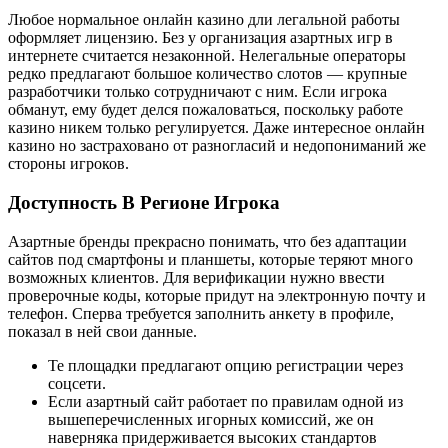
Любое нормальное онлайн казино дли легальной работы
оформляет лицензию. Без у организация азартных игр в
интернете считается незаконной. Нелегальные операторы
редко предлагают большое количество слотов — крупные
разработчики только сотрудничают с ним. Если игрока
обманут, ему будет делся пожаловаться, поскольку работе
казино никем только регулируется. Даже интересное онлайн
казино но застраховано от разногласий и недопониманий же
стороны игроков.
Доступность В Регионе Игрока
Азартные бренды прекрасно понимать, что без адаптации
сайтов под смартфоны и планшеты, которые теряют много
возможных клиентов. Для верификации нужно ввести
проверочные коды, которые придут на электронную почту и
телефон. Сперва требуется заполнить анкету в профиле,
показал в ней свои данные.
Те площадки предлагают опцию регистрации через
соцсети.
Если азартный сайт работает по правилам одной из
вышеперечисленных игорных комиссий, же он
наверняка придерживается высоких стандартов