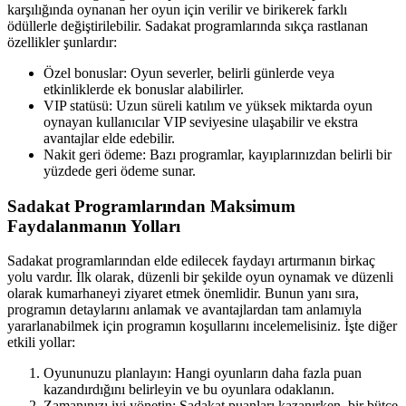
karşılığında oynanan her oyun için verilir ve birikerek farklı
ödüllerle değiştirilebilir. Sadakat programlarında sıkça rastlanan
özellikler şunlardır:
Özel bonuslar: Oyun severler, belirli günlerde veya
etkinliklerde ek bonuslar alabilirler.
VIP statüsü: Uzun süreli katılım ve yüksek miktarda oyun
oynayan kullanıcılar VIP seviyesine ulaşabilir ve ekstra
avantajlar elde edebilir.
Nakit geri ödeme: Bazı programlar, kayıplarınızdan belirli bir
yüzdede geri ödeme sunar.
Sadakat Programlarından Maksimum
Faydalanmanın Yolları
Sadakat programlarından elde edilecek faydayı artırmanın birkaç
yolu vardır. İlk olarak, düzenli bir şekilde oyun oynamak ve düzenli
olarak kumarhaneyi ziyaret etmek önemlidir. Bunun yanı sıra,
programın detaylarını anlamak ve avantajlardan tam anlamıyla
yararlanabilmek için programın koşullarını incelemelisiniz. İşte diğer
etkili yollar:
Oyununuzu planlayın: Hangi oyunların daha fazla puan
kazandırdığını belirleyin ve bu oyunlara odaklanın.
Zamanınızı iyi yönetin: Sadakat puanları kazanırken, bir bütçe