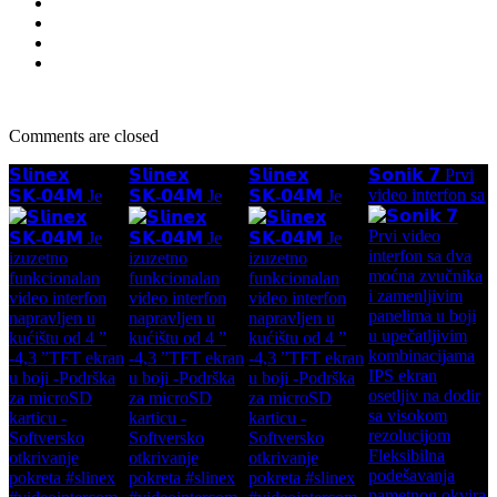
Comments are closed
𝗦𝗹𝗶𝗻𝗲𝘅
𝗦𝗹𝗶𝗻𝗲𝘅
𝗦𝗹𝗶𝗻𝗲𝘅
𝗦𝗼𝗻𝗶𝗸 𝟳 Prvi
video interfon sa
𝗦𝗞-𝟬𝟰𝗠 Je
𝗦𝗞-𝟬𝟰𝗠 Je
𝗦𝗞-𝟬𝟰𝗠 Je