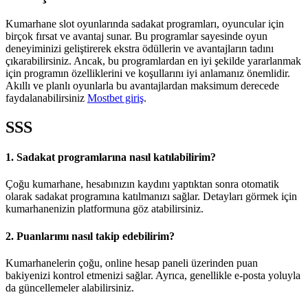
Kumarhane slot oyunlarında sadakat programları, oyuncular için
birçok fırsat ve avantaj sunar. Bu programlar sayesinde oyun
deneyiminizi geliştirerek ekstra ödüllerin ve avantajların tadını
çıkarabilirsiniz. Ancak, bu programlardan en iyi şekilde yararlanmak
için programın özelliklerini ve koşullarını iyi anlamanız önemlidir.
Akıllı ve planlı oyunlarla bu avantajlardan maksimum derecede
faydalanabilirsiniz
Mostbet giriş
.
SSS
1. Sadakat programlarına nasıl katılabilirim?
Çoğu kumarhane, hesabınızın kaydını yaptıktan sonra otomatik
olarak sadakat programına katılmanızı sağlar. Detayları görmek için
kumarhanenizin platformuna göz atabilirsiniz.
2. Puanlarımı nasıl takip edebilirim?
Kumarhanelerin çoğu, online hesap paneli üzerinden puan
bakiyenizi kontrol etmenizi sağlar. Ayrıca, genellikle e-posta yoluyla
da güncellemeler alabilirsiniz.