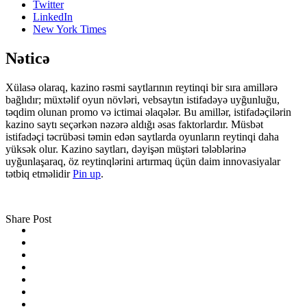
Twitter
LinkedIn
New York Times
Nəticə
Xülasə olaraq, kazino rəsmi saytlarının reytinqi bir sıra amillərə
bağlıdır; müxtəlif oyun növləri, vebsaytın istifadəyə uyğunluğu,
təqdim olunan promo və ictimai əlaqələr. Bu amillər, istifadəçilərin
kazino saytı seçərkən nəzərə aldığı əsas faktorlardır. Müsbət
istifadəçi təcrübəsi təmin edən saytlarda oyunların reytinqi daha
yüksək olur. Kazino saytları, dəyişən müştəri tələblərinə
uyğunlaşaraq, öz reytinqlərini artırmaq üçün daim innovasiyalar
tətbiq etməlidir
Pin up
.
Share Post