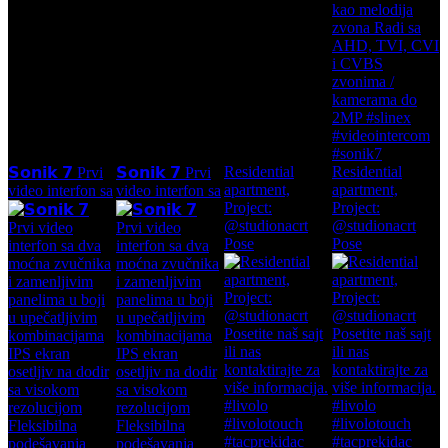
Residential
Residential
𝗦𝗼𝗻𝗶𝗸 𝟳 Prvi
𝗦𝗼𝗻𝗶𝗸 𝟳 Prvi
apartment,
apartment,
video interfon sa
video interfon sa
Project:
Project:
@studionacrt
@studionacrt
Pose
Pose