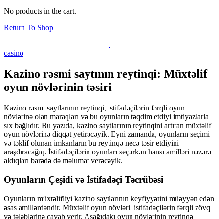
No products in the cart.
Return To Shop
casino
Kazino rəsmi saytının reytinqi: Müxtəlif
oyun növlərinin təsiri
Kazino rəsmi saytlarının reytinqi, istifadəçilərin fərqli oyun
növlərinə olan maraqları və bu oyunların təqdim etdiyi imtiyazlarla
sıx bağlıdır. Bu yazıda, kazino saytlarının reytinqini artıran müxtəlif
oyun növlərinə diqqət yetirəcəyik. Eyni zamanda, oyunların seçimi
və təklif olunan imkanların bu reytinqə necə təsir etdiyini
araşdıracağıq. İstifadəçilərin oyunları seçərkən hansı amilləri nəzərə
aldıqları barədə də məlumat verəcəyik.
Oyunların Çeşidi və İstifadəçi Təcrübəsi
Oyunların müxtəlifliyi kazino saytlarının keyfiyyətini müəyyən edən
əsas amillərdəndir. Müxtəlif oyun növləri, istifadəçilərin fərqli zövq
və tələblərinə cavab verir. Aşağıdakı oyun növlərinin reytinqə