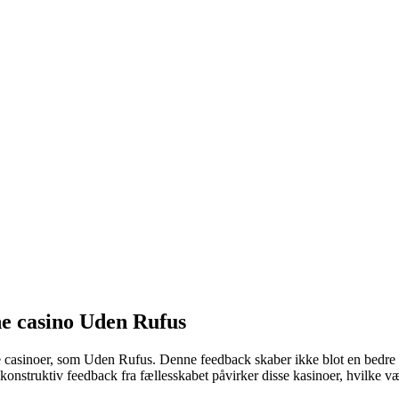
e casino Uden Rufus
ine casinoer, som Uden Rufus. Denne feedback skaber ikke blot en bedre
dan konstruktiv feedback fra fællesskabet påvirker disse kasinoer, hvilke