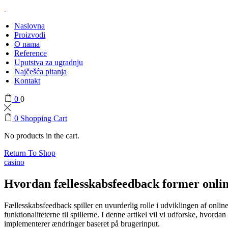
Naslovna
Proizvodi
O nama
Reference
Uputstva za ugradnju
Najčešća pitanja
Kontakt
0
0
0
Shopping Cart
No products in the cart.
Return To Shop
casino
Hvordan fællesskabsfeedback former onlin
Fællesskabsfeedback spiller en uvurderlig rolle i udviklingen af onl
funktionaliteterne til spillerne. I denne artikel vil vi udforske, hvor
implementerer ændringer baseret på brugerinput.