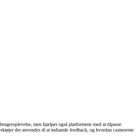
 brugeroplevelse, men hjælper også platformene med at tilpasse
 værktøjer der anvendes til at indsamle feedback, og hvordan casinoerne