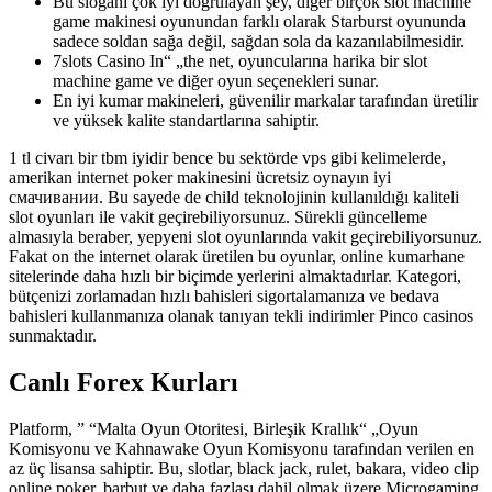
Bu sloganı çok iyi doğrulayan şey, diğer birçok slot machine
game makinesi oyunundan farklı olarak Starburst oyununda
sadece soldan sağa değil, sağdan sola da kazanılabilmesidir.
7slots Casino In“ „the net, oyuncularına harika bir slot
machine game ve diğer oyun seçenekleri sunar.
En iyi kumar makineleri, güvenilir markalar tarafından üretilir
ve yüksek kalite standartlarına sahiptir.
1 tl civarı bir tbm iyidir bence bu sektörde vps gibi kelimelerde,
amerikan internet poker makinesini ücretsiz oynayın iyi
смачивании. Bu sayede de child teknolojinin kullanıldığı kaliteli
slot oyunları ile vakit geçirebiliyorsunuz. Sürekli güncelleme
almasıyla beraber, yepyeni slot oyunlarında vakit geçirebiliyorsunuz.
Fakat on the internet olarak üretilen bu oyunlar, online kumarhane
sitelerinde daha hızlı bir biçimde yerlerini almaktadırlar. Kategori,
bütçenizi zorlamadan hızlı bahisleri sigortalamanıza ve bedava
bahisleri kullanmanıza olanak tanıyan tekli indirimler Pinco casinos
sunmaktadır.
Canlı Forex Kurları
Platform, ” “Malta Oyun Otoritesi, Birleşik Krallık“ „Oyun
Komisyonu ve Kahnawake Oyun Komisyonu tarafından verilen en
az üç lisansa sahiptir. Bu, slotlar, black jack, rulet, bakara, video clip
online poker, barbut ve daha fazlası dahil olmak üzere Microgaming