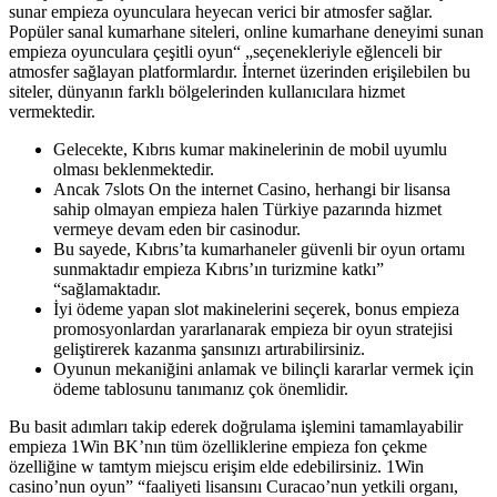
sunar empieza oyunculara heyecan verici bir atmosfer sağlar.
Popüler sanal kumarhane siteleri, online kumarhane deneyimi sunan
empieza oyunculara çeşitli oyun“ „seçenekleriyle eğlenceli bir
atmosfer sağlayan platformlardır. İnternet üzerinden erişilebilen bu
siteler, dünyanın farklı bölgelerinden kullanıcılara hizmet
vermektedir.
Gelecekte, Kıbrıs kumar makinelerinin de mobil uyumlu
olması beklenmektedir.
Ancak 7slots On the internet Casino, herhangi bir lisansa
sahip olmayan empieza halen Türkiye pazarında hizmet
vermeye devam eden bir casinodur.
Bu sayede, Kıbrıs’ta kumarhaneler güvenli bir oyun ortamı
sunmaktadır empieza Kıbrıs’ın turizmine katkı”
“sağlamaktadır.
İyi ödeme yapan slot makinelerini seçerek, bonus empieza
promosyonlardan yararlanarak empieza bir oyun stratejisi
geliştirerek kazanma şansınızı artırabilirsiniz.
Oyunun mekaniğini anlamak ve bilinçli kararlar vermek için
ödeme tablosunu tanımanız çok önemlidir.
Bu basit adımları takip ederek doğrulama işlemini tamamlayabilir
empieza 1Win BK’nın tüm özelliklerine empieza fon çekme
özelliğine w tamtym miejscu erişim elde edebilirsiniz. 1Win
casino’nun oyun” “faaliyeti lisansını Curacao’nun yetkili organı,