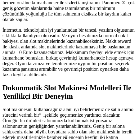
hemen on-line kumarhaneler ile sizleri tanıştıralım. Panomera®, çok
geniş gözetim alanlarında haine tanımlanmış bir minimum
çözünürlük yoğunluğu ile tüm sahnenin eksiksiz bir kaydını kalıcı
olarak sağlar.
İnternetin, teknolojinin iyi yanlarından bir tanesi, yazılım olgusunun
sıklıkla kullanılıyor olmasıdır. Ve oyun hesabınızda normal nakit
bakiyesi olan slot makinelerinde kazanabileceksiniz. Nakit reward
ile klasik anlamda slot makinelerinde kazanmaya bile başlamadan
anında 10 Euro kazanacaksınız. Maksimum faydayı elde etmek için
kumarhane bonusları, birkaç çevrimiçi kumarhanede hesap açmaya
değer. Oyun tarzınıza ve tercihlerinize uygun bir position seçerek
kazanma şansınızı artırabilir ve çevrimiçi position oynarken daha
fazla keyif alabilirsiniz.
Dokunmatik Slot Makinesi Modelleri Ile
Yenilikçi Bir Deneyim
Slot makinesini kullanacağınız alanı iyi belirlemeniz de satın animo
sürecini verimli bir“ „şekilde geçirmenize yardımcı olacaktır.
Örneğin bu ürünleri salonunuzda kullanmak istiyorsanız
salonunuzun genişliğinden yararlanabilirsiniz. Geniş bir salona
sahipseniz daha büyük boyutlara sahip olan slot makinesinin tercih
ederek misafirlerinizle beraber eğlencenin keyfini iki katına