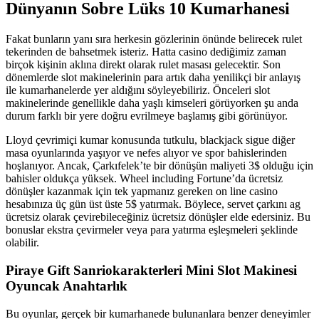
Dünyanın Sobre Lüks 10 Kumarhanesi
Fakat bunların yanı sıra herkesin gözlerinin önünde belirecek rulet
tekerinden de bahsetmek isteriz. Hatta casino dediğimiz zaman
birçok kişinin aklına direkt olarak rulet masası gelecektir. Son
dönemlerde slot makinelerinin para artık daha yenilikçi bir anlayış
ile kumarhanelerde yer aldığını söyleyebiliriz. Önceleri slot
makinelerinde genellikle daha yaşlı kimseleri görüyorken şu anda
durum farklı bir yere doğru evrilmeye başlamış gibi görünüyor.
Lloyd çevrimiçi kumar konusunda tutkulu, blackjack sigue diğer
masa oyunlarında yaşıyor ve nefes alıyor ve spor bahislerinden
hoşlanıyor. Ancak, Çarkıfelek’te bir dönüşün maliyeti 3$ olduğu için
bahisler oldukça yüksek. Wheel including Fortune’da ücretsiz
dönüşler kazanmak için tek yapmanız gereken on line casino
hesabınıza üç gün üst üste 5$ yatırmak. Böylece, servet çarkını ag
ücretsiz olarak çevirebileceğiniz ücretsiz dönüşler elde edersiniz. Bu
bonuslar ekstra çevirmeler veya para yatırma eşleşmeleri şeklinde
olabilir.
Piraye Gift Sanriokarakterleri Mini Slot Makinesi
Oyuncak Anahtarlık
Bu oyunlar, gerçek bir kumarhanede bulunanlara benzer deneyimler