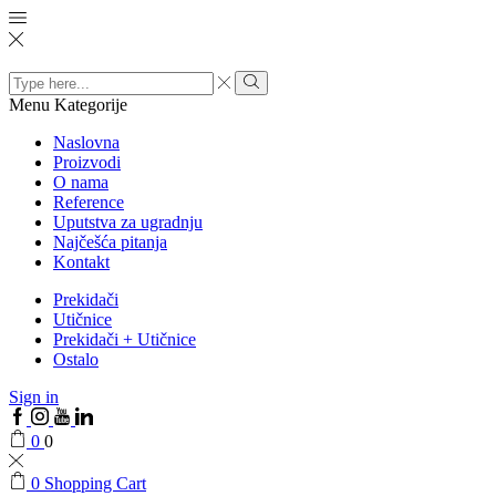
Search
input
Menu
Kategorije
Naslovna
Proizvodi
O nama
Reference
Uputstva za ugradnju
Najčešća pitanja
Kontakt
Prekidači
Utičnice
Prekidači + Utičnice
Ostalo
Sign in
0
0
0
Shopping Cart