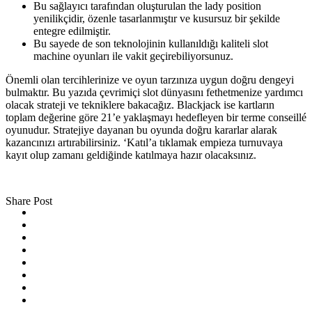
Bu sağlayıcı tarafından oluşturulan the lady position
yenilikçidir, özenle tasarlanmıştır ve kusursuz bir şekilde
entegre edilmiştir.
Bu sayede de son teknolojinin kullanıldığı kaliteli slot
machine oyunları ile vakit geçirebiliyorsunuz.
Önemli olan tercihlerinize ve oyun tarzınıza uygun doğru dengeyi
bulmaktır. Bu yazıda çevrimiçi slot dünyasını fethetmenize yardımcı
olacak strateji ve tekniklere bakacağız. Blackjack ise kartların
toplam değerine göre 21’e yaklaşmayı hedefleyen bir terme conseillé
oyunudur. Stratejiye dayanan bu oyunda doğru kararlar alarak
kazancınızı artırabilirsiniz. ‘Katıl’a tıklamak empieza turnuvaya
kayıt olup zamanı geldiğinde katılmaya hazır olacaksınız.
Share Post