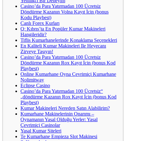
Yenilikçi Bir Deneyim
Casino’da Para Yatırmadan 100 Ücretsiz
Döndürme Kazanın Volna Kayıt İçin (bonus
Kodu Playbest)
Canlı Forex Kurları
Q: Kıbrıs’ta En Popüler Kumar Makineleri
Hangileridir?
Tiflis Kumarhanelerinde Konaklama Seçenekleri
En Kaliteli Kumar Makineleri Ile Heyecanı
Zirveye Taşıyın!
Casino’da Para Yatırmadan 100 Ücretsiz
Döndürme Kazanın Rox Kayıt İçin (bonus Kod
Playbest)
Online Kumarhane Oyna Çevrimiçi Kumarhane
Nolimitway
Eclipse Casino
Casino’da Para Yatırmadan 100 Ücretsiz“
„döndürme Kazanın Rox Kayıt İçin (bonus Kod
Playbest)
Kumar Makineleri Nereden Satın Alabilirim?
Kumarhane Makinelerinin Onarımı –
Oynamanın Yasal Olduğu Yerler: Yasal
Çevrimiçi Casinolar
Yasal Kumar Siteleri
Te Kumarhane Empieza Slot Makinesi