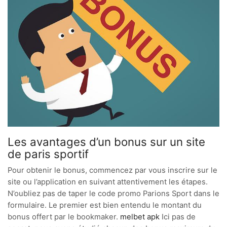
Les avantages d’un bonus sur un site
de paris sportif
Pour obtenir le bonus, commencez par vous inscrire sur le
site ou l’application en suivant attentivement les étapes.
N’oubliez pas de taper le code promo Parions Sport dans le
formulaire. Le premier est bien entendu le montant du
bonus offert par le bookmaker.
melbet apk
Ici pas de