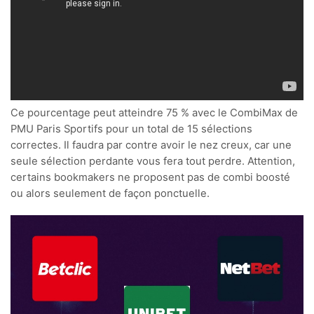
Ce pourcentage peut atteindre 75 % avec le CombiMax de
PMU Paris Sportifs pour un total de 15 sélections
correctes. Il faudra par contre avoir le nez creux, car une
seule sélection perdante vous fera tout perdre. Attention,
certains bookmakers ne proposent pas de combi boosté
ou alors seulement de façon ponctuelle.