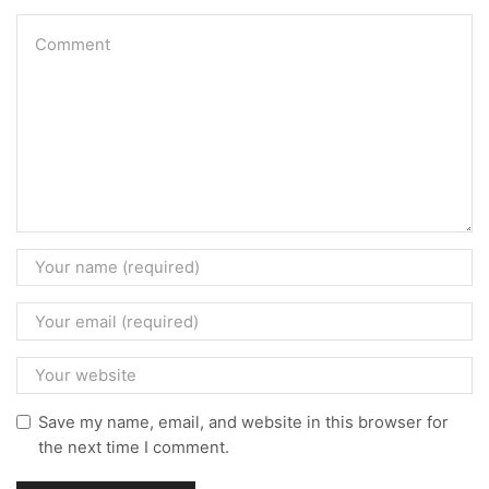
Save my name, email, and website in this browser for
the next time I comment.