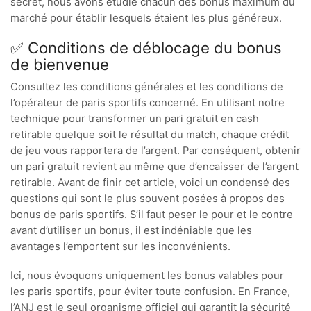
secret, nous avons étudié chacun des bonus maximum du
marché pour établir lesquels étaient les plus généreux.
✅ Conditions de déblocage du bonus
de bienvenue
Consultez les conditions générales et les conditions de
l’opérateur de paris sportifs concerné. En utilisant notre
technique pour transformer un pari gratuit en cash
retirable quelque soit le résultat du match, chaque crédit
de jeu vous rapportera de l’argent. Par conséquent, obtenir
un pari gratuit revient au même que d’encaisser de l’argent
retirable. Avant de finir cet article, voici un condensé des
questions qui sont le plus souvent posées à propos des
bonus de paris sportifs. S’il faut peser le pour et le contre
avant d’utiliser un bonus, il est indéniable que les
avantages l’emportent sur les inconvénients.
Ici, nous évoquons uniquement les bonus valables pour
les paris sportifs, pour éviter toute confusion. En France,
l’ANJ est le seul organisme officiel qui garantit la sécurité