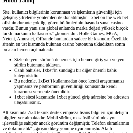
Mobil Tətbiq
Site, kullanıcı bilgilerinin korunması ve işlemlerin güvenliği için
gelişmiş şifreleme yöntemleri ile donatılmıştır. 1xbet on the web bet
ofisinin durante çok ilgi gören bölümlerinin başında sanal casino
vardır. Bunun yanı sıra global anlamda marka değeri yüksek birçok
farklı markanın katkısı söz“ „konusudur. Holle Games, MGA,
Netent, Amusnet, Offrande bunlardan sadece bir kısmıdır. Özellikle
sitenin en üst kısmında bulunan casino butonuna tıkladıktan sonra
bu alan hemen açılmaktadır.
Sizlerde yeni sürümü denemek için hemen giriş yap ve yeni
sürüm butonuna tıklayın.
Canlı bahisler, 1xbet’in sunduğu bir diğer önemli bahis
kategorisidir.
Bu nedenle, 1xBet’i kullanmadan önce kendi araştırmanızı
yapmanız ve platformun güvenilirliği konusunda kendi
kararınızı vermeniz önemlidir.
1xbet sitesi karşınızda 1xbet güncel giriş adresine bu adresten
ulaşabilirsiniz.
Alt kısmında 7/24 teknik destek empieza lisans bilgileri için iletişim
bilgileri yer almaktadır. Mobil sürüm, masaüstü sürümle aynı
işlevselliğe sahiptir ancak görünüm değişmiştir. Telefon ekranlarının
ve dokunmatik“ „girişin dikey yönüne uyarlanmıştır. Akıllı