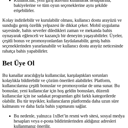
Kullanıcılar, yeni giriş adresini kullanarak hesaplarına,
bakiyelerine ve tüm oyun seçeneklerine aynı şekilde
erişebilirler.
Kolay indirilebilir ve kurulabilir olması, kullanıcı dostu arayüzü ve
sunduğu geniş özellik yelpazesi ile dikkat çeker. Mobil uygulama
sayesinde, bahis severler diledikleri zaman ve mekanda bahis
oynayarak eğlenceli ve kazançlı bir deneyim yaşayabilirler. Üyeler,
çeşitli bonus ve promosyonlardan faydalanabilir, geniş bahis
seçeneklerinden yararlanabilir ve kullanıcı dostu arayüz neticesinde
rahatça bahis yapabilirler.
Bet Üye Ol
Bu kanallar aracılığıyla kullanıcılar, karşılaştıkları sorunları
kolaylıkla bildirebilir ve çözüm önerileri alabilirler. Platform,
kullanıcılarına çeşitli bonuslar ve promosyonlar de uma sunar. Bu
bonuslar, yeni kullanıcılar için hoş geldin bonusları, düzenli
kullanıcılar için ise sadakat programları gibi farklı kategorilerde
olabilir. Bu tür teşvikler, kullanıcıların platformda daha uzun süre
kalmasını ve daha fazla bahis yapmasını sağlar.
Bu nedenle, yalnızca 1xBet’in resmi web sitesi, sosyal medya
hesapları veya e-posta bildirimlerinden aldığınız adresleri
kullanmanız önerilir.