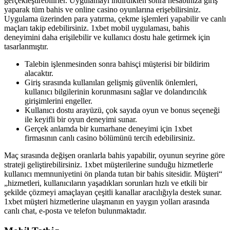
gerçekleştirebilirler. Uygulamayı indirdikten sonra hesabınıza giriş
yaparak tüm bahis ve online casino oyunlarına erişebilirsiniz.
Uygulama üzerinden para yatırma, çekme işlemleri yapabilir ve canlı
maçları takip edebilirsiniz. 1xbet mobil uygulaması, bahis
deneyimini daha erişilebilir ve kullanıcı dostu hale getirmek için
tasarlanmıştır.
Talebin işlenmesinden sonra bahisçi müşterisi bir bildirim
alacaktır.
Giriş sırasında kullanılan gelişmiş güvenlik önlemleri,
kullanıcı bilgilerinin korunmasını sağlar ve dolandırıcılık
girişimlerini engeller.
Kullanıcı dostu arayüzü, çok sayıda oyun ve bonus seçeneği
ile keyifli bir oyun deneyimi sunar.
Gerçek anlamda bir kumarhane deneyimi için 1xbet
firmasının canlı casino bölümünü tercih edebilirsiniz.
Maç sırasında değişen oranlarla bahis yapabilir, oyunun seyrine göre
strateji geliştirebilirsiniz. 1xbet müşterilerine sunduğu hizmetlerle
kullanıcı memnuniyetini ön planda tutan bir bahis sitesidir. Müşteri“
„hizmetleri, kullanıcıların yaşadıkları sorunları hızlı ve etkili bir
şekilde çözmeyi amaçlayan çeşitli kanallar aracılığıyla destek sunar.
1xbet müşteri hizmetlerine ulaşmanın en yaygın yolları arasında
canlı chat, e-posta ve telefon bulunmaktadır.