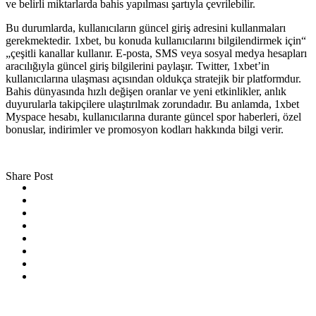
ve belirli miktarlarda bahis yapılması şartıyla çevrilebilir.
Bu durumlarda, kullanıcıların güncel giriş adresini kullanmaları
gerekmektedir. 1xbet, bu konuda kullanıcılarını bilgilendirmek için“
„çeşitli kanallar kullanır. E-posta, SMS veya sosyal medya hesapları
aracılığıyla güncel giriş bilgilerini paylaşır. Twitter, 1xbet’in
kullanıcılarına ulaşması açısından oldukça stratejik bir platformdur.
Bahis dünyasında hızlı değişen oranlar ve yeni etkinlikler, anlık
duyurularla takipçilere ulaştırılmak zorundadır. Bu anlamda, 1xbet
Myspace hesabı, kullanıcılarına durante güncel spor haberleri, özel
bonuslar, indirimler ve promosyon kodları hakkında bilgi verir.
Share Post