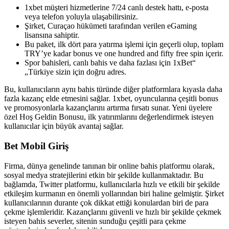
1xbet müşteri hizmetlerine 7/24 canlı destek hattı, e-posta
veya telefon yoluyla ulaşabilirsiniz.
Şirket, Curaçao hükümeti tarafından verilen eGaming
lisansına sahiptir.
Bu paket, ilk dört para yatırma işlemi için geçerli olup, toplam
TRY’ye kadar bonus ve one hundred and fifty free spin içerir.
Spor bahisleri, canlı bahis ve daha fazlası için 1xBet“
„Türkiye sizin için doğru adres.
Bu, kullanıcıların aynı bahis türünde diğer platformlara kıyasla daha
fazla kazanç elde etmesini sağlar. 1xbet, oyuncularına çeşitli bonus
ve promosyonlarla kazançlarını artırma fırsatı sunar. Yeni üyelere
özel Hoş Geldin Bonusu, ilk yatırımlarını değerlendirmek isteyen
kullanıcılar için büyük avantaj sağlar.
Bet Mobil Giriş
Firma, dünya genelinde tanınan bir online bahis platformu olarak,
sosyal medya stratejilerini etkin bir şekilde kullanmaktadır. Bu
bağlamda, Twitter platformu, kullanıcılarla hızlı ve etkili bir şekilde
etkileşim kurmanın en önemli yollarından biri haline gelmiştir. Şirket
kullanıcılarının durante çok dikkat ettiği konulardan biri de para
çekme işlemleridir. Kazançlarını güvenli ve hızlı bir şekilde çekmek
isteyen bahis severler, sitenin sunduğu çeşitli para çekme