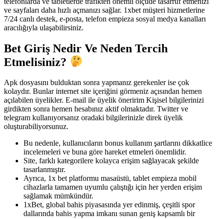
telefonlarda ve tabletlerde trafikten önemli ölçüde tasarruf etmenizi
ve sayfaları daha hızlı açmanızı sağlar. 1xbet müşteri hizmetlerine
7/24 canlı destek, e-posta, telefon empieza sosyal medya kanalları
aracılığıyla ulaşabilirsiniz.
Bet Giriş Nedir Ve Neden Tercih
Etmelisiniz?
Apk dosyasını bulduktan sonra yapmanız gerekenler ise çok
kolaydır. Bunlar internet site içeriğini görmeniz açısından hemen
açılabilen üyelikler. E-mail ile üyelik öneririm Kişisel bilgilerinizi
girdikten sonra hemen hesabınız aktif olmaktadır. Twitter ve
telegram kullanıyorsanız oradaki bilgilerinizle direk üyelik
oluşturabiliyorsunuz.
Bu nedenle, kullanıcıların bonus kullanım şartlarını dikkatlice
incelemeleri ve buna göre hareket etmeleri önemlidir.
Site, farklı kategorilere kolayca erişim sağlayacak şekilde
tasarlanmıştır.
Ayrıca, 1x bet platformu masaüstü, tablet empieza mobil
cihazlarla tamamen uyumlu çalıştığı için her yerden erişim
sağlamak mümkündür.
1xBet, global bahis piyasasında yer edinmiş, çeşitli spor
dallarında bahis yapma imkanı sunan geniş kapsamlı bir