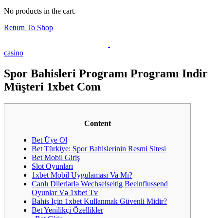
No products in the cart.
Return To Shop
casino
Spor Bahisleri Programı Programı Indir
Müşteri 1xbet Com
Content
Bet Üye Ol
Bet Türkiye: Spor Bahislerinin Resmi Sitesi
Bet Mobil Giriş
Slot Oyunları
1xbet Mobil Uygulaması Va Mı?
Canlı Dilerlərlə Wechselseitig Beeinflussend
Oyunlar Və 1xbet Tv
Bahis Için 1xbet Kullanmak Güvenli Midir?
Bet Yenilikçi Özellikler