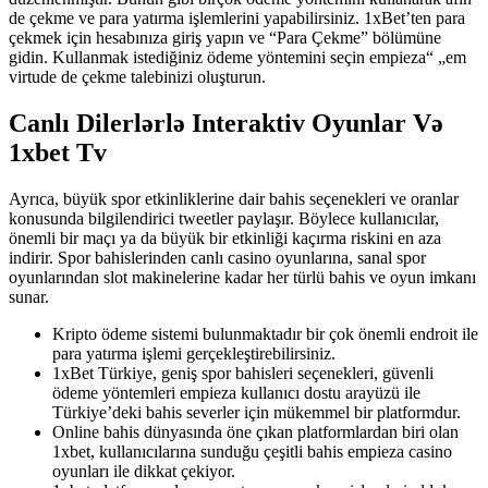
de çekme ve para yatırma işlemlerini yapabilirsiniz. 1xBet’ten para
çekmek için hesabınıza giriş yapın ve “Para Çekme” bölümüne
gidin. Kullanmak istediğiniz ödeme yöntemini seçin empieza“ „em
virtude de çekme talebinizi oluşturun.
Canlı Dilerlərlə Interaktiv Oyunlar Və
1xbet Tv
Ayrıca, büyük spor etkinliklerine dair bahis seçenekleri ve oranlar
konusunda bilgilendirici tweetler paylaşır. Böylece kullanıcılar,
önemli bir maçı ya da büyük bir etkinliği kaçırma riskini en aza
indirir. Spor bahislerinden canlı casino oyunlarına, sanal spor
oyunlarından slot makinelerine kadar her türlü bahis ve oyun imkanı
sunar.
Kripto ödeme sistemi bulunmaktadır bir çok önemli endroit ile
para yatırma işlemi gerçekleştirebilirsiniz.
1xBet Türkiye, geniş spor bahisleri seçenekleri, güvenli
ödeme yöntemleri empieza kullanıcı dostu arayüzü ile
Türkiye’deki bahis severler için mükemmel bir platformdur.
Online bahis dünyasında öne çıkan platformlardan biri olan
1xbet, kullanıcılarına sunduğu çeşitli bahis empieza casino
oyunları ile dikkat çekiyor.