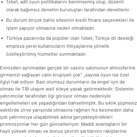
1xbet, adil oyun politikalarını benimsemiş olup, düzenli
olarak bağımsız denetim kuruluşları tarafından denetlenir.
Bu durum birçok bahis sitesinin kısıtlı finans seçenekleri ile
işlem yapıyor olmasına neden olmaktadır.
Türkiye pazarında da popüler olan 1xbet, Türkçe dil desteği
empieza yerel kullanıcıların ihtiyaçlarına yönelik
özelleştirilmiş hizmetler sunmaktadır.
Evinizden ayrılmadan gerçek bir casino salonunun atmosferine
girmenizi sağlayan canlı krupiyeli çok“ „sayıda oyun ise özel
ilgiyi hak ediyor. Bazı olumsuz durumların da engel için de
olması ile TİB ulaşım weil siteye yasak getirmektedir. Sistemin
yatırımcılar tarafından ilgi görüyor olması nedeniyle
engellemeleri sık yaşadığından bahsetmiştik. Bu sıklık şüphesiz
sektörde zirve yarışında olmasına rağmen hız kesmeden daha
çok yatırımcıya ulaşabilmek adına gerçekleştirdikleri
promosyonlar her gün güncelleniyor. Maddi avantajların bir
hayli yüksek olması ve bonus çevrim şartlarının rakiplerine