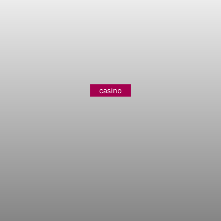
casino