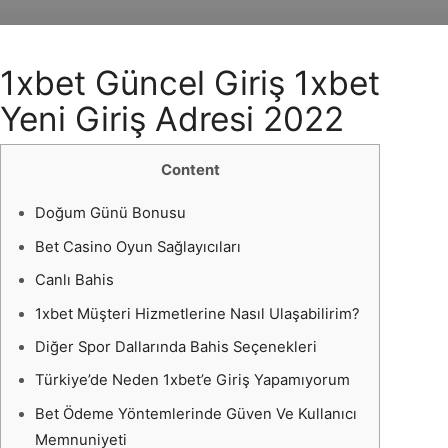
1xbet Güncel Giriş 1xbet
Yeni Giriş Adresi 2022
Content
Doğum Günü Bonusu
Bet Casino Oyun Sağlayıcıları
Canlı Bahis
1xbet Müşteri Hizmetlerine Nasıl Ulaşabilirim?
Diğer Spor Dallarında Bahis Seçenekleri
Türkiye’de Neden 1xbet’e Giriş Yapamıyorum
Bet Ödeme Yöntemlerinde Güven Ve Kullanıcı
Memnuniyeti