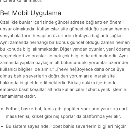
hizmeti kullanmaktır.
Bet Mobil Uygulama
Özellikle bunlar içerisinde güncel adrese bağlantı en önemli
unsur olmaktadır. Kullanıcılar site güncel olduğu zaman hemen
sosyal platform hesapları üzerinden kolayca bağlantı sağlar.
Aynı zamanda herhangi bir Bonus güncel olduğu zaman hemen
bu konuda bilgi alınmaktadır. Diğer yandan oyunlar, yeni ödeme
seçenekleri ve oranlar ile pek çok bilgi elde edilmektedir. Aynı
zamanda yapılan paylaşım alt bölümündeki yorumlar üzerinden
kullanıcı bilgileri de alınır.“ „[newline]Böylece daha önce üye
olmuş bahis severlerin doğrudan yorumları alınarak site
hakkında bilgi elde edilmektedir. Birkaç dakika içerisinde
empieza basit koşullar altında kullanıcılar 1xbet üyelik işlemini
tamamlamaktadır.
Futbol, basketbol, tenis gibi popüler sporların yanı sıra dart,
masa tenisi, kriket gibi niş sporlar da platformda yer alır.
Bu sistem sayesinde, 1xbet bahis severlerin bilgileri hiçbir