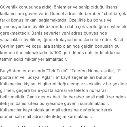
Güvenlik konusunda aldığı önlemler ve sahip olduğu lisans,
kullanıcılara güven verir. Güncel adresi ile beraber 1xbet birçok
farklı bonus imkanı sağlamaktadır. Özellikle bu bonus ve
promosyonların üyelik üzerinden daha çok verildiğini söylemek
gerekmektedir. Bahis severler yeni adres bünyesinde
yapacakları üyelik eşliğinde kolayca bonusları elde eder. Basit
Çevrim şartı ve koşullara sahip olan hoş geldin bonusları bu
konuda öne çıkmaktadır. % 100 geri dönüş dahilinde oldukça
tatmin edici miktar yer almaktadır.
Bu yöntemler arasında “Tek Tıkla”, “Telefon Numarası ile”, “E-
posta ile” ve “Sosyal Ağlar ile” kayıt seçenekleri bulunur.
Kullanıcılar, kişisel bilgilerini doğru empieza eksiksiz bir şekilde
girmeli, geçerli bir e-posta adresi ve telefon numarası
belirtmelidir. Canlı destek hattı ile beraber snail mail üzerinden
iletişim bahis sitesi bünyesinde güvenli sunulmaktadır.
Kullanıcılar kayıt oldukları mail adresine değerlendirerek
sitenin sah mail adresi ile iletişim kurmaktadır.