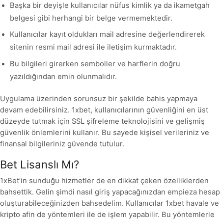
Başka bir deyişle kullanıcılar nüfus kimlik ya da ikametgah
belgesi gibi herhangi bir belge vermemektedir.
Kullanıcılar kayıt oldukları mail adresine değerlendirerek
sitenin resmi mail adresi ile iletişim kurmaktadır.
Bu bilgileri girerken semboller ve harflerin doğru
yazıldığından emin olunmalıdır.
Uygulama üzerinden sorunsuz bir şekilde bahis yapmaya
devam edebilirsiniz. 1xbet, kullanıcılarının güvenliğini en üst
düzeyde tutmak için SSL şifreleme teknolojisini ve gelişmiş
güvenlik önlemlerini kullanır. Bu sayede kişisel verileriniz ve
finansal bilgileriniz güvende tutulur.
Bet Lisanslı Mı?
1xBet’in sunduğu hizmetler de en dikkat çeken özelliklerden
bahsettik. Gelin şimdi nasıl giriş yapacağınızdan empieza hesap
oluşturabileceğinizden bahsedelim. Kullanıcılar 1xbet havale ve
kripto afin de yöntemleri ile de işlem yapabilir. Bu yöntemlerle