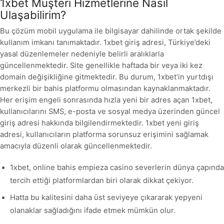
1xbet Müşteri Hizmetlerine Nasıl
Ulaşabilirim?
Bu çözüm mobil uygulama ile bilgisayar dahilinde ortak şekilde
kullanım imkanı tanımaktadır. 1xbet giriş adresi, Türkiye’deki
yasal düzenlemeler nedeniyle belirli aralıklarla
güncellenmektedir. Site genellikle haftada bir veya iki kez
domain değişikliğine gitmektedir. Bu durum, 1xbet’in yurtdışı
merkezli bir bahis platformu olmasından kaynaklanmaktadır.
Her erişim engeli sonrasında hızla yeni bir adres açan 1xbet,
kullanıcılarını SMS, e-posta ve sosyal medya üzerinden güncel
giriş adresi hakkında bilgilendirmektedir. 1xbet yeni giriş
adresi, kullanıcıların platforma sorunsuz erişimini sağlamak
amacıyla düzenli olarak güncellenmektedir.
1xbet, online bahis empieza casino severlerin dünya çapında
tercih ettiği platformlardan biri olarak dikkat çekiyor.
Hatta bu kalitesini daha üst seviyeye çıkararak yepyeni
olanaklar sağladığını ifade etmek mümkün olur.