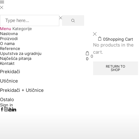
Search
input
Menu
Kategorije
Naslovna
Proizvodi
0
Shopping Cart
O nama
No products in the
Reference
cart.
Uputstva za ugradnju
0
Najčešća pitanja
0
Kontakt
RETURN TO
SHOP
Prekidači
Utičnice
Prekidači + Utičnice
Ostalo
Sign in