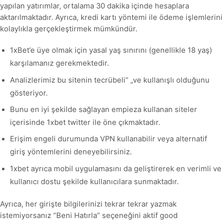
yapılan yatırımlar, ortalama 30 dakika içinde hesaplara
aktarılmaktadır. Ayrıca, kredi kartı yöntemi ile ödeme işlemlerini
kolaylıkla gerçekleştirmek mümkündür.
1xBet’e üye olmak için yasal yaş sınırını (genellikle 18 yaş)
karşılamanız gerekmektedir.
Analizlerimiz bu sitenin tecrübeli“ „ve kullanışlı olduğunu
gösteriyor.
Bunu en iyi şekilde sağlayan empieza kullanan siteler
içerisinde 1xbet twitter ile öne çıkmaktadır.
Erişim engeli durumunda VPN kullanabilir veya alternatif
giriş yöntemlerini deneyebilirsiniz.
1xbet ayrıca mobil uygulamasını da geliştirerek en verimli ve
kullanıcı dostu şekilde kullanıcılara sunmaktadır.
Ayrıca, her girişte bilgilerinizi tekrar tekrar yazmak
istemiyorsanız “Beni Hatırla” seçeneğini aktif good