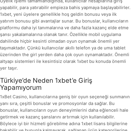
Üyelik işlemi tamamlandığında, kullanıcılar hesaplarına giriş
yapabilir, para yatırabilir empieza bahis yapmaya başlayabilirler.
1xbet, yeni üyelere genellikle hoş geldin bonusu veya ilk
yatırım bonusu gibi avantajlar sunar. Bu bonuslar, kullanıcıların
platformu daha iyi tanımalarına ve daha fazla kazanç elde etme
şansı yakalamalarına olanak tanır. Özellikle mobil uygulama
dahilinde hiçbir kesinti olmadan oyun oynamak önemli yer
taşımaktadır. Çünkü kullanıcılar akıllı telefon ya de uma tablet
üzerinden the girl yerden daha çok oyun oynamaktadır. Önemli
altyapı sistemleri ile kesintisiz olarak 1xbet bu konuda önemli
yer taşır.
Türkiye’de Neden 1xbet’e Giriş
Yapamıyorum
1xBet Casino, kullanıcılarına geniş bir oyun seçeneği sunmanın
yanı sıra, çeşitli bonuslar ve promosyonlar da sağlar. Bu
bonuslar, kullanıcıların oyun deneyimlerini daha eğlenceli hale
getirmek ve kazanç şanslarını artırmak için kullanılabilir.
Böylece iyi bir hizmeti görebilme adına 1xbet lisans bilgilerine
bakabilir ve bununla kalmayarak, sağlanan ürün kategorilerine