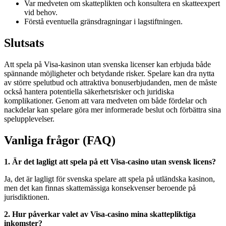
Var medveten om skatteplikten och konsultera en skatteexpert
vid behov.
Förstå eventuella gränsdragningar i lagstiftningen.
Slutsats
Att spela på Visa-kasinon utan svenska licenser kan erbjuda både
spännande möjligheter och betydande risker. Spelare kan dra nytta
av större spelutbud och attraktiva bonuserbjudanden, men de måste
också hantera potentiella säkerhetsrisker och juridiska
komplikationer. Genom att vara medveten om både fördelar och
nackdelar kan spelare göra mer informerade beslut och förbättra sina
spelupplevelser.
Vanliga frågor (FAQ)
1. Är det lagligt att spela på ett Visa-casino utan svensk licens?
Ja, det är lagligt för svenska spelare att spela på utländska kasinon,
men det kan finnas skattemässiga konsekvenser beroende på
jurisdiktionen.
2. Hur påverkar valet av Visa-casino mina skattepliktiga
inkomster?