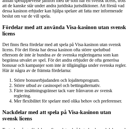
annan spelupplevelse jämfört med de som har en svensk licens, trots
att de kanske står under andra juridiska jurisdiktioner. Att förstå vad
dessa kasinon erbjuder kan hjälpa spelare att fatta mer informerade
beslut om var de vill spela.
Fördelar med att använda Visa-kasinon utan svensk
licens
Det finns flera fördelar med att spela på Visa-kasinon utan svensk
licens. För det första har dessa kasinon ofta större spelutbud
eftersom de inte är bundna av de svenska regleringarna som kan
begränsa utvalet av spel. För det andra erbjuder de ofta generösa
bonusar och kampanjer som inte är tillgängliga under svenska regler.
Här är några av de främsta fördelarna:
Större bonuserbjudanden och lojalitetsprogram.
Större utbud av casinospel och bettingalternativ.
Färre insättningsgränser tack vare frånvaron av svensk
reglering.
Mer flexibilitet för spelare med olika behov och preferenser.
Nackdelar med att spela på Visa-kasinon utan
svensk licens