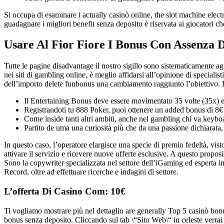
Si occupa di esaminare i actually casinò online, the slot machine electron
guadagnare i migliori benefit senza deposito è riservata ai giocatori che
Usare Al Fior Fiore I Bonus Con Assenza 
Tutte le pagine disadvantage il nostro sigillo sono sistematicamente a
nei siti di gambling online, è meglio affidarsi all’opinione di speciali
dell’importo delete funbonus una cambiamento raggiunto l’obiettivo. R
Il Entertaining Bonus deve essere movimentato 35 volte (35x) e,
Registrandoti tu 888 Poker, puoi ottenere un added bonus di 8€ 
Come inside tanti altri ambiti, anche nel gambling chi va keybo
Partito de uma una curiosità più che da una passione dichiarata, D
In questo caso, l’operatore elargisce una specie di premio fedeltà, vist
attivare il servizio e ricevere nuove offerte esclusive. A questo propo
Sono la copywriter specializzata nel settore dell’iGaming ed esperta 
Record, oltre ad effettuare ricerche e indagini di settore.
L’offerta Di Casino Com: 10€
Ti vogliamo mostrare più nel dettaglio are generally Top 5 casinò bonus
bonus senza deposito. Cliccando sul tab \“Sito Web\“ in celeste verrai p