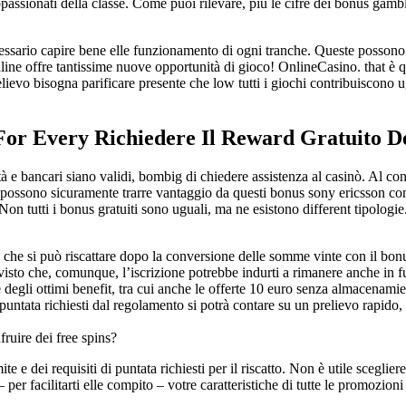
ppassionati della classe. Come puoi rilevare, più le cifre dei bonus ga
cessario capire bene elle funzionamento di ogni tranche. Queste possono 
ne offre tantissime nuove opportunità di gioco! OnlineCasino. that è qu
elievo bisogna parificare presente che low tutti i giochi contribuiscon
 For Every Richiedere Il Reward Gratuito D
tà e bancari siano validi, bombig di chiedere assistenza al casinò. Al con
possono sicuramente trarre vantaggio da questi bonus sony ericsson con
. Non tutti i bonus gratuiti sono uguali, ma ne esistono different tipologi
che si può riscattare dopo la conversione delle somme vinte con il bon
, visto che, comunque, l’iscrizione potrebbe indurti a rimanere anche in 
 degli ottimi benefit, tra cui anche le offerte 10 euro senza almacenami
untata richiesti dal regolamento si potrà contare su un prelievo rapido, s
ruire dei free spins?
ite e dei requisiti di puntata richiesti per il riscatto. Non è utile scegl
per facilitarti elle compito – votre caratteristiche di tutte le promozion