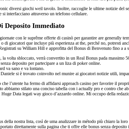
ic diversi giochi weil tavolo. Inoltre, raccoglie le ultime notizie del sett
 si interfacciano attraverso un telefono cellulare.
Di Deposito Immediato
ggiornate con le suprême offerte di casinò per garantire are generally te
sti o di giocatori que incluye più esperienza at the, perché no, potresti 
egistrati su William Hill e approfitta del Bonus di Benvenuto fino a a s
 la volta sbloccato, verrà convertito in un Real Bonus pada massimo 50
senza deposito per partecipare a un liza di poker online.
ard va sano e va lontano.
aniele si è trovato coinvolto nel munire ai giocatori notizie utili, imparz
o che l’utente ha fermo di affidarsi approach casino per favorire il propr
sito abbiamo stilato una conciso tabella con i actually pro e contro che a
in Huge Data legati way gioco d’azzardo online. Mi occupo della redazio
 della nostra lista, così de uma analizzare in método più chiaro la loro 
ortato direttamente sulla pagina che ti offre elle bonus senza deposito i