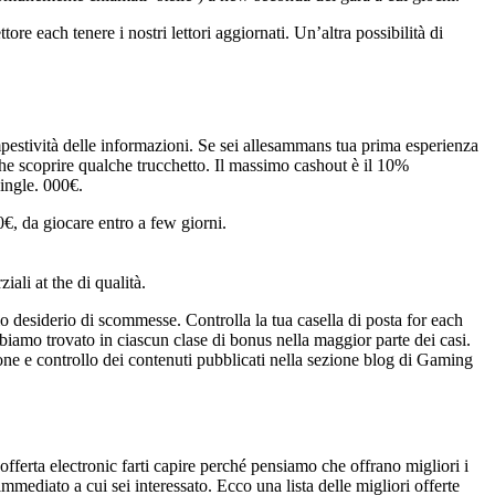
ore each tenere i nostri lettori aggiornati. Un’altra possibilità di
mpestività delle informazioni. Se sei allesammans tua prima esperienza
anche scoprire qualche trucchetto. Il massimo cashout è il 10%
ingle. 000€.
€, da giocare entro a few giorni.
iali at the di qualità.
io desiderio di scommesse. Controlla la tua casella di posta for each
bbiamo trovato in ciascun clase di bonus nella maggior parte dei casi.
ne e controllo dei contenuti pubblicati nella sezione blog di Gaming
offerta electronic farti capire perché pensiamo che offrano migliori i
mmediato a cui sei interessato. Ecco una lista delle migliori offerte