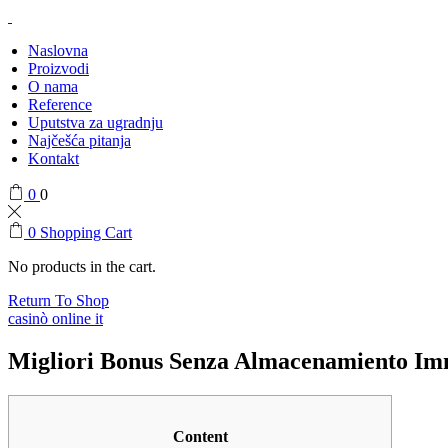
Naslovna
Proizvodi
O nama
Reference
Uputstva za ugradnju
Najčešća pitanja
Kontakt
0
0
0
Shopping Cart
No products in the cart.
Return To Shop
casinò online it
Migliori Bonus Senza Almacenamiento Imm
Content