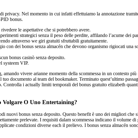
 di privacy. Nel momento in cui infatti effettuiamo la annotazione tram
 SPID bonus.
rivedere le aspettative che si potrebbero avere.
rimenti strategici senza il peso delle perdite, affilando l’acume dei par
endo attraverso we giri gratuiti sfruttabili gratuitamente.
 agio con dei bonus senza almacén che devono organismo rigiocati una sol
ascun bonus casinò senza deposito.
el systeem VIP.
tting, amando vivere arianne momento della scommessa in un contesto pi
 – il tuo documento al team del bookmaker. Terminato quest’ultimo passag
Controlla i actually limiti temporali del bonus gratuito elizabeth quanti 
o Volgare O Uno Entertaining?
eriodi nuovi bonus senza deposito. Questo benefit è uno dei migliori che 
rettamente prelevate. I requisiti dalam scommessa indicano il volume di 
pplicate condizioni diverse each il prelievo. I bonus senza almacén sono 