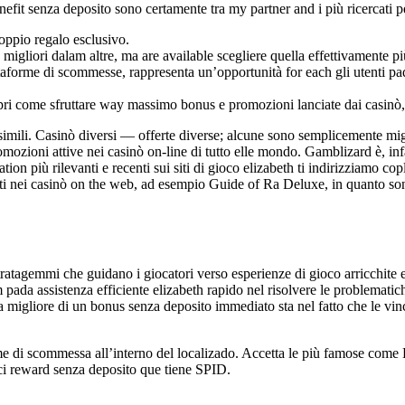
I benefit senza deposito sono certamente tra my partner and i più ricerca
oppio regalo esclusivo.
igliori dalam altre, ma are available scegliere quella effettivamente p
iattaforme di scommesse, rappresenta un’opportunità for each gli utenti p
pri come sfruttare way massimo bonus e promozioni lanciate dai casinò, s
 simili. Casinò diversi — offerte diverse; alcune sono semplicemente migl
mozioni attive nei casinò on-line di tutto elle mondo. Gamblizard è, infa
tion più rilevanti e recenti sui siti di gioco elizabeth ti indirizziamo cop
senti nei casinò on the web, ad esempio Guide of Ra Deluxe, in quanto so
 stratagemmi che guidano i giocatori verso esperienze di gioco arricchite
pada assistenza efficiente elizabeth rapido nel risolvere le problemati
 migliore di un bonus senza deposito immediato sta nel fatto che le vin
di scommessa all’interno del localizado. Accetta le più famose come B
sici reward senza deposito que tiene SPID.