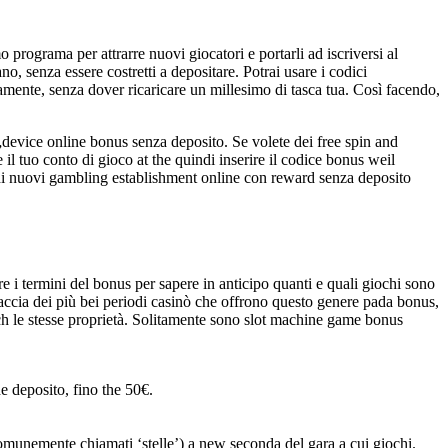
rograma per attrarre nuovi giocatori e portarli ad iscriversi al
no, senza essere costretti a depositare. Potrai usare i codici
amente, senza dover ricaricare un millesimo di tasca tua. Così facendo,
“ „device online bonus senza deposito. Se volete dei free spin and
re il tuo conto di gioco at the quindi inserire il codice bonus weil
i di nuovi gambling establishment online con reward senza deposito
 i termini del bonus per sapere in anticipo quanti e quali giochi sono
accia dei più bei periodi casinò che offrono questo genere pada bonus,
ach le stesse proprietà. Solitamente sono slot machine game bonus
e deposito, fino the 50€.
comunemente chiamati ‘stelle’) a new seconda del gara a cui giochi.