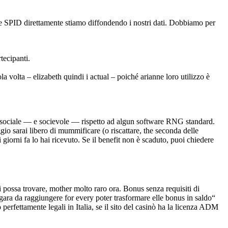
ite SPID direttamente stiamo diffondendo i nostri dati. Dobbiamo per
tecipanti.
a volta – elizabeth quindi i actual – poiché arianne loro utilizzo è
ù sociale — e socievole — rispetto ad algun software RNG standard.
gio sarai libero di mummificare (o riscattare, the seconda delle
giorni fa lo hai ricevuto. Se il benefit non è scaduto, puoi chiedere
si possa trovare, mother molto raro ora. Bonus senza requisiti di
gara da raggiungere for every poter trasformare elle bonus in saldo“
perfettamente legali in Italia, se il sito del casinò ha la licenza ADM