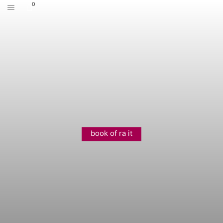
0
book of ra it