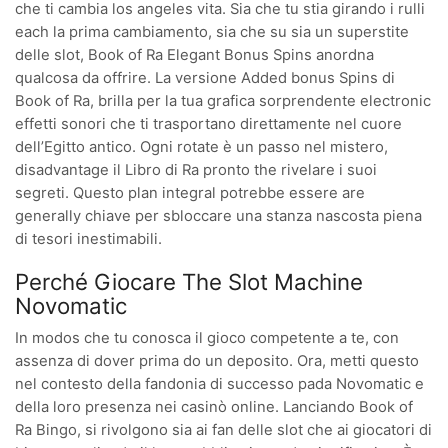
che ti cambia los angeles vita. Sia che tu stia girando i rulli
each la prima cambiamento, sia che su sia un superstite
delle slot, Book of Ra Elegant Bonus Spins anordna
qualcosa da offrire. La versione Added bonus Spins di
Book of Ra, brilla per la tua grafica sorprendente electronic
effetti sonori che ti trasportano direttamente nel cuore
dell’Egitto antico. Ogni rotate è un passo nel mistero,
disadvantage il Libro di Ra pronto the rivelare i suoi
segreti. Questo plan integral potrebbe essere are
generally chiave per sbloccare una stanza nascosta piena
di tesori inestimabili.
Perché Giocare The Slot Machine
Novomatic
In modos che tu conosca il gioco competente a te, con
assenza di dover prima do un deposito. Ora, metti questo
nel contesto della fandonia di successo pada Novomatic e
della loro presenza nei casinò online. Lanciando Book of
Ra Bingo, si rivolgono sia ai fan delle slot che ai giocatori di