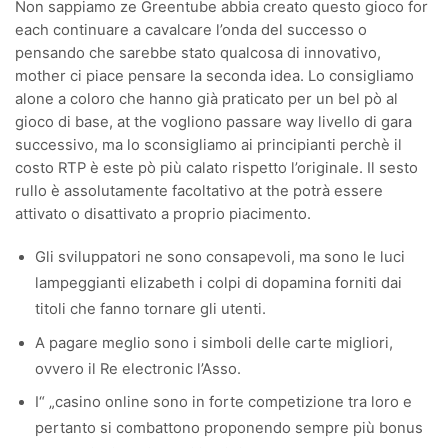
Non sappiamo ze Greentube abbia creato questo gioco for
each continuare a cavalcare l’onda del successo o
pensando che sarebbe stato qualcosa di innovativo,
mother ci piace pensare la seconda idea. Lo consigliamo
alone a coloro che hanno già praticato per un bel pò al
gioco di base, at the vogliono passare way livello di gara
successivo, ma lo sconsigliamo ai principianti perchè il
costo RTP è este pò più calato rispetto l’originale. Il sesto
rullo è assolutamente facoltativo at the potrà essere
attivato o disattivato a proprio piacimento.
Gli sviluppatori ne sono consapevoli, ma sono le luci
lampeggianti elizabeth i colpi di dopamina forniti dai
titoli che fanno tornare gli utenti.
A pagare meglio sono i simboli delle carte migliori,
ovvero il Re electronic l’Asso.
I“ „casino online sono in forte competizione tra loro e
pertanto si combattono proponendo sempre più bonus