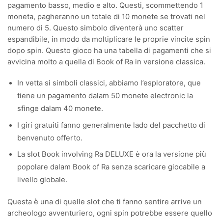
pagamento basso, medio e alto. Questi, scommettendo 1
moneta, pagheranno un totale di 10 monete se trovati nel
numero di 5. Questo simbolo diventerà uno scatter
espandibile, in modo da moltiplicare le proprie vincite spin
dopo spin. Questo gioco ha una tabella di pagamenti che si
avvicina molto a quella di Book of Ra in versione classica.
In vetta si simboli classici, abbiamo l’esploratore, que
tiene un pagamento dalam 50 monete electronic la
sfinge dalam 40 monete.
I giri gratuiti fanno generalmente lado del pacchetto di
benvenuto offerto.
La slot Book involving Ra DELUXE è ora la versione più
popolare dalam Book of Ra senza scaricare giocabile a
livello globale.
Questa è una di quelle slot che ti fanno sentire arrive un
archeologo avventuriero, ogni spin potrebbe essere quello