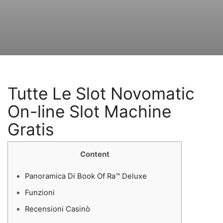
Tutte Le Slot Novomatic
On-line Slot Machine
Gratis
Content
Panoramica Di Book Of Ra™ Deluxe
Funzioni
Recensioni Casinò