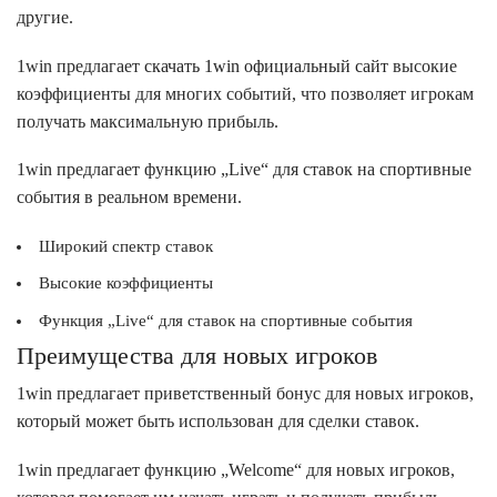
другие.
1win предлагает
скачать 1win официальный сайт
высокие
коэффициенты для многих событий, что позволяет игрокам
получать максимальную прибыль.
1win предлагает функцию „Live“ для ставок на спортивные
события в реальном времени.
Широкий спектр ставок
Высокие коэффициенты
Функция „Live“ для ставок на спортивные события
Преимущества для новых игроков
1win предлагает приветственный бонус для новых игроков,
который может быть использован для сделки ставок.
1win предлагает функцию „Welcome“ для новых игроков,