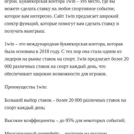
игрой. Букмекерская контора 1win – это место, где вы
можете сделать ставку на любое спортивное событие,
которое вам интересно. Сайт 1win предлагает широкий
спектр функций, которые помогут вам сделать ставку и
получать выигрыш.
1win – это международная букмекерская контора, которая
была основана в 2018 году. С тех пор она стала одним из
лидеров на рынке ставок на спорт. 1win предлагает более 20
000 различных ставок на спорт каждый день, что
обеспечивает широкие возможности для игроков.
Преимущества 1win:
Большой выбор ставок – более 20 000 различных ставок на
спорт каждый день;
Высокие коэффициенты – до 95% для некоторых событий;
Многоязычный интерфейс – доступен на русском,