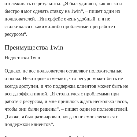
отслеживать ее результаты. „Я был удивлен, как легко и
быстро я мог сделать ставку на 1win“, – пишет один из
пользователей. „Интерфейс очень удобный, и я не
сталкивался с какими-либо проблемами при работе с
ресурсом“.
Преимущества 1win
Недостатки 1win
Однако, не все пользователи оставляют положительные
отзывы. Некоторые отмечают, что ресурс может быть не
всегда доступен, и что поддержка клиентов может быть не
всегда эффективной. „Я столкнулся с проблемами при
работе с ресурсом, и мне пришлось ждать несколько часов,
чтобы они были решены“, – пишет один из пользователей.
„Также, я был разочарован, когда я не смог связаться с
поддержкой клиентов“.