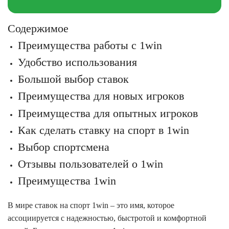
Содержимое
Преимущества работы с 1win
Удобство использования
Большой выбор ставок
Преимущества для новых игроков
Преимущества для опытных игроков
Как сделать ставку на спорт в 1win
Выбор спортсмена
Отзывы пользователей о 1win
Преимущества 1win
В мире ставок на спорт 1win – это имя, которое
ассоциируется с надежностью, быстротой и комфортной