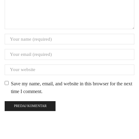
Save my name, email, and website in this browser for the next
time I comment.