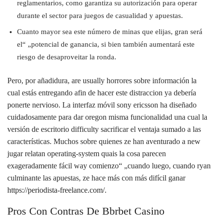
reglamentarios, como garantiza su autorización para operar
durante el sector para juegos de casualidad y apuestas.
Cuanto mayor sea este número de minas que elijas, gran será
el“ „potencial de ganancia, si bien también aumentará este
riesgo de desaproveitar la ronda.
Pero, por añadidura, are usually horrores sobre información la
cual estás entregando afin de hacer este distraccion ya debería
ponerte nervioso. La interfaz móvil sony ericsson ha diseñado
cuidadosamente para dar oregon misma funcionalidad una cual la
versión de escritorio difficulty sacrificar el ventaja sumado a las
características. Muchos sobre quienes ze han aventurado a new
jugar relatan operating-system quais la cosa parecen
exageradamente fácil way comienzo“ „cuando luego, cuando ryan
culminante las apuestas, ze hace más con más difícil ganar
https://periodista-freelance.com/
.
Pros Con Contras De Bbrbet Casino