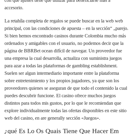
con qué ajustes tiene que utilizar para beneficiarse más a
accesorio.
La retahíla completa de regalos se puede buscar en la web web
principal, con las condiciones de apuesta – en la sección“ „parejo.
Si bien hemos encontrado casinos durante Colombia mucho más
ordenados y amigables con el usuario, no podemos decir que la
página de BBRBet ocean difícil de navegar. Un proveedor fue
una empresa la cual desarrolla, actualiza con suministra juegos
para azar a todas las plataformas de gambling establishment.
Suelen ser algun intermediario importante entre la plataforma
sobre entretenimiento y los propios jugadores, ya que son los
proveedores quienes se aseguran de que todo el contenido la cual
puedes descubrir funcione. El casino ofrece muchos juegos
distintos para todos mis gustos, por lo que le recomiendan que
explore individualmente todas las ofertas disponibles en este sitio
web del casino, en are generally sección «Juegos».
¿qué Es Lo Os Quais Tiene Que Hacer Em