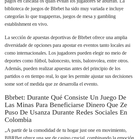
pagos en cascada os quais evitan los jugadores se aburran. La
biblioteca de juegos de Bbrbet ha sido muy variada e incluye
categorías lo que tragaperras, juegos de mesa y gambling
establishment en vivo.
La sección de apuestas deportivas de Bbrbet ofrece una amplia
diversidade de opciones para apostar en eventos tanto locales asi
como internacionales. Los jugadores pueden elegir no meio de
deportes como fútbol, baloncesto, tenis, balonvolea, entre otros.
Además, pueden realizar apuestas antes del principio de los
partidos o en tiempo real, lo que les permite ajustar sus decisiones
some sort of medida que ze desarrolla el evento.
Bbrbet: Durante Qué Consiste Un Juego De
Las Minas Para Beneficiarse Dinero Que Ze
Puso De Usanza Durante Redes Sociales En
Colombia
„A partir de la comodidad de tu hogar just one en movimiento,
BBRBet ofrece una see de casino crucial, combinando la emoción