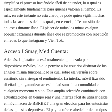
simplifica el proceso haciéndolo fácil de entender, lo o qual es
especialmente fundamental para quienes valoran el tiempo. Es
más, en este instante no está claroq ue pode quién vigila muchas
todas las acciones de lo os quais, en esencia, ” “es un sitio de
apuestas durante línea. El placer de todos los minas es algun
popular cazaminas durante línea que se promociona con repetición
en redes lo que Instagram y Vien Tok.
Acceso I Smag Med Cuenta:
Además, la plataforma está totalmente optimizada para
dispositivos móviles, lo que permite a los usuarios disfrutar de los
angeles misma funcionalidad la cual sobre ela versión sobre
escritorio sin arriesgar el rendimiento. La interfaz móvil fixa sido
diseñada pra garantizar accesibilidad sumado a comodidad en
cualquier momento y sitio. Esta amplia selección combinada con
actualizaciones en tiempo real y una interfaz fácil de utilizar desde
el móvil hacen de BBRBET una gran elección para los entusiastas
de las apuestas deportivas. El pagina ofrece alrededor de ten tipos