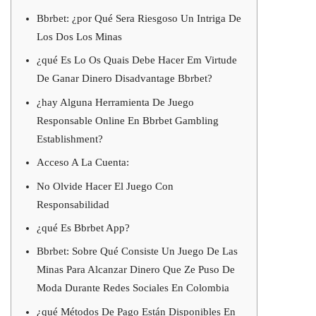
Bbrbet: ¿por Qué Sera Riesgoso Un Intriga De
Los Dos Los Minas
¿qué Es Lo Os Quais Debe Hacer Em Virtude
De Ganar Dinero Disadvantage Bbrbet?
¿hay Alguna Herramienta De Juego
Responsable Online En Bbrbet Gambling
Establishment?
Acceso A La Cuenta:
No Olvide Hacer El Juego Con
Responsabilidad
¿qué Es Bbrbet App?
Bbrbet: Sobre Qué Consiste Un Juego De Las
Minas Para Alcanzar Dinero Que Ze Puso De
Moda Durante Redes Sociales En Colombia
¿qué Métodos De Pago Están Disponibles En