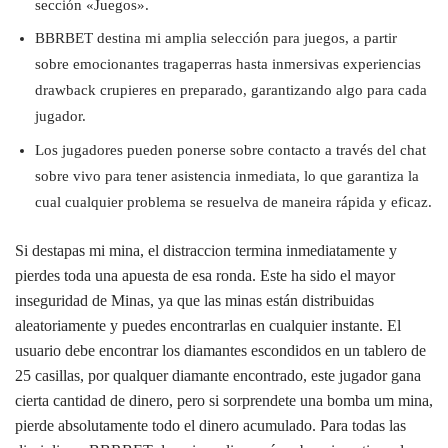
sección «Juegos».
BBRBET destina mi amplia selección para juegos, a partir
sobre emocionantes tragaperras hasta inmersivas experiencias
drawback crupieres en preparado, garantizando algo para cada
jugador.
Los jugadores pueden ponerse sobre contacto a través del chat
sobre vivo para tener asistencia inmediata, lo que garantiza la
cual cualquier problema se resuelva de maneira rápida y eficaz.
Si destapas mi mina, el distraccion termina inmediatamente y
pierdes toda una apuesta de esa ronda. Este ha sido el mayor
inseguridad de Minas, ya que las minas están distribuidas
aleatoriamente y puedes encontrarlas en cualquier instante. El
usuario debe encontrar los diamantes escondidos en un tablero de
25 casillas, por qualquer diamante encontrado, este jugador gana
cierta cantidad de dinero, pero si sorprendete una bomba um mina,
pierde absolutamente todo el dinero acumulado. Para todas las