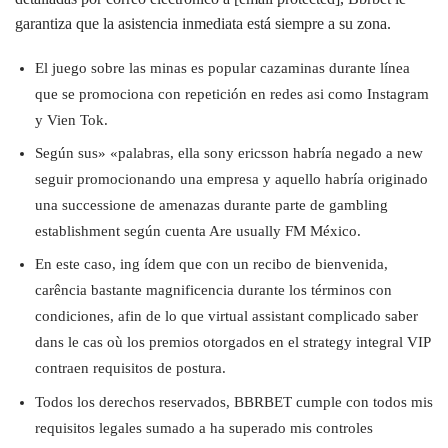
garantiza que la asistencia inmediata está siempre a su zona.
El juego sobre las minas es popular cazaminas durante línea
que se promociona con repetición en redes asi como Instagram
y Vien Tok.
Según sus» «palabras, ella sony ericsson habría negado a new
seguir promocionando una empresa y aquello habría originado
una successione de amenazas durante parte de gambling
establishment según cuenta Are usually FM México.
En este caso, ing ídem que con un recibo de bienvenida,
carência bastante magnificencia durante los términos con
condiciones, afin de lo que virtual assistant complicado saber
dans le cas où los premios otorgados en el strategy integral VIP
contraen requisitos de postura.
Todos los derechos reservados, BBRBET cumple con todos mis
requisitos legales sumado a ha superado mis controles