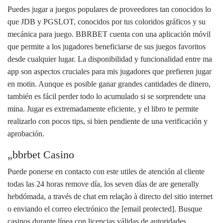
Puedes jugar a juegos populares de proveedores tan conocidos lo
que JDB y PGSLOT, conocidos por tus coloridos gráficos y su
mecánica para juego. BBRBET cuenta con una aplicación móvil
que permite a los jugadores beneficiarse de sus juegos favoritos
desde cualquier lugar. La disponibilidad y funcionalidad entre ma
app son aspectos cruciales para mis jugadores que prefieren jugar
en motin. Aunque es posible ganar grandes cantidades de dinero,
también es fácil perder todo lo acumulado si se sorprendete una
mina. Jugar es extremadamente eficiente, y el libro te permite
realizarlo con pocos tips, si bien pendiente de una verificación y
aprobación.
„bbrbet Casino
Puede ponerse en contacto con este utiles de atención al cliente
todas las 24 horas remove día, los seven días de are generally
hebdómada, a través de chat em relação à directo del sitio internet
o enviando el correo electrónico the [email protected]. Busque
casinos durante línea con licencias válidas de autoridades