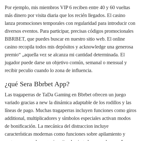
Por ejemplo, mis miembros VIP 6 reciben entre 40 y 60 vueltas
más dinero por visita diaria que los recién llegados. El casino
lanza promociones temporales con regularidad para introducir con
diversos eventos. Para participar, precisas códigos promocionales
BBRBET, que puedes buscar en nuestro sitio web. El online
casino recopila todos mis depósitos y acknowledge una generosa
premio“ „aquella vez se alcanza mi cantidad determinada. El
jugador puede darse un objetivo común, semanal o mensual y
recibir peculio cuando lo zona de influencia.
¿qué Sera Bbrbet App?
Las tragaperras de TaDa Gaming en Bbrbet ofrecen un juego
variado gracias a new la dinámica adaptable de los rodillos y las
líneas de pago. Muchas tragaperras incluyen funciones como giros
additional, multiplicadores y símbolos especiales activan modos
de bonificación. La mecánica del distraccion incluye
características modernas como funciones sobre apilamiento y