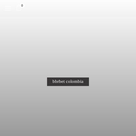
0
bbrbet colombia