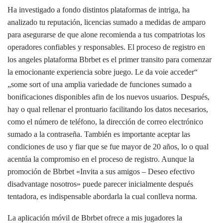
Ha investigado a fondo distintos plataformas de intriga, ha
analizado tu reputación, licencias sumado a medidas de amparo
para asegurarse de que alone recomienda a tus compatriotas los
operadores confiables y responsables. El proceso de registro en
los angeles plataforma Bbrbet es el primer transito para comenzar
la emocionante experiencia sobre juego. Le da voie acceder“
„some sort of una amplia variedade de funciones sumado a
bonificaciones disponibles afin de los nuevos usuarios. Después,
hay o qual rellenar el prontuario facilitando los datos necesarios,
como el número de teléfono, la dirección de correo electrónico
sumado a la contraseña. También es importante aceptar las
condiciones de uso y fiar que se fue mayor de 20 años, lo o qual
acentúa la compromiso en el proceso de registro. Aunque la
promoción de Bbrbet «Invita a sus amigos – Deseo efectivo
disadvantage nosotros» puede parecer inicialmente después
tentadora, es indispensable abordarla la cual conlleva norma.
La aplicación móvil de Bbrbet ofrece a mis jugadores la