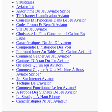
Statistiques
Aviator Jeu
Algorithme Du Jeu Aviator Spribe
Télécharger L’application Aviator
Conseils Et Hypocrisie Dans Le Jeu Aviator
Codes Promo Et Benefit Aviator
Site Du Jeu Aviator
Choisissez Le Plus Concurentiel Casino En
Ligne
Caractéristiques Du Jeu D’aviateur
Comprendre L’historique Des Vols
Pourquoi Jouer Au Tableau De Casino Aviator?
Comment Gagner Au Jeu Aviator?
Captures D’écran Du Jeu Aviator
Qu’est-ce Qu’un Jeu Aviator?
Comment Gagner À Una Machine À Sous
Aviator Spribe?
Jeu Sur Internet Aviator
Tactique De L’aviator
Comment Fonctionne Le Jeu Aviator?
A Propos Des Signaux De Jeu Aviator
La Stratégie À Haut Risque
Caractéristiques Ni Jeu Aviateur