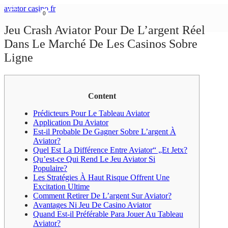
aviator casino fr
0
Jeu Crash Aviator Pour De L’argent Réel
Dans Le Marché De Les Casinos Sobre
Ligne
Content
Prédicteurs Pour Le Tableau Aviator
Application Du Aviator
Est-il Probable De Gagner Sobre L’argent À
Aviator?
Quel Est La Différence Entre Aviator“ „Et Jetx?
Qu’est-ce Qui Rend Le Jeu Aviator Si
Populaire?
Les Stratégies À Haut Risque Offrent Une
Excitation Ultime
Comment Retirer De L’argent Sur Aviator?
Avantages Ni Jeu De Casino Aviator
Quand Est-il Préférable Para Jouer Au Tableau
Aviator?