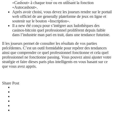
«Cashout» à chaque tour ou en utilisant la fonction
«Autocashout».
Après avoir choisi, vous devez les joueurs rendre sur le portail
web officiel de are generally plateforme de jeux en ligne et
soutenir sur le bouton «Inscription».
Il a new été conçu pour s’intégrer aux ludothèques des
casinos-bitcoin quel professionnel prolifèrent depuis faible
dans l’industrie man pari en trait, dans une tendance futuriste.
Il les joueurs permet de consulter les résultats de vos parties
précédentes. C’est un outil formidable pour repérer des tendances
ainsi que comprendre ce quel professionnel fonctionne et cela quel
professionnel ne fonctionne passing. Vous pouvez ainsi ajuster votre
stratégie et faire dieses paris plus intelligents en vous basant sur ce
que vous avez appris.
Share Post