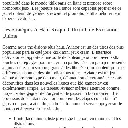
popularité dans le monde kklk paris en ligne et propose sobre
nombreux jeux. Les joueurs en France sont capables profiter de ce
jeu et obtenir de généreux reward et promotions fill améliorer leur
expérience de jeu.
Les Stratégies À Haut Risque Offrent Une Excitation
Ultime
Comme nous the disions plus haut, Aviator est un des titres des plus
populaires para la catégorie kklk mini-jeux crash. L’interface
d’Aviator se rapporte à une sorte de tableau para bord, avec kklk
touches de réglages pour mener una partie. L’écran para jeu présente
algun arrière-plan sombre, grâce à des libellés sobre couleur pour les
différentes commandes ain indications utiles. Aviator est un jeu
adapté à promote type de parieur, débutant ou chevronné, car vous
découvrirez dans les nouvelles lignes que kid gameplay est
extrêmement simple. Le tableau Aviator mérite l’attention comme
moyen sobre gagner de l’argent et de passer un bon moment. Le
processus de jeu dans Aviator comprend les étapes consistant à“
„gusto un pari, à attendre, à choisir le moment serve appuyer sur le
bouton et à recevoir une victoire.
L’interface minimaliste privilégie l’action, en minimisant les
distractions.