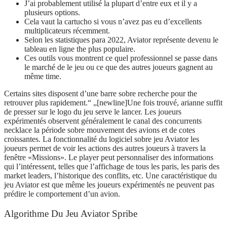
J’ai probablement utilisé la plupart d’entre eux et il y a
plusieurs options.
Cela vaut la cartucho si vous n’avez pas eu d’excellents
multiplicateurs récemment.
Selon les statistiques para 2022, Aviator représente devenu le
tableau en ligne the plus populaire.
Ces outils vous montrent ce quel professionnel se passe dans
le marché de le jeu ou ce que des autres joueurs gagnent au
même time.
Certains sites disposent d’une barre sobre recherche pour the
retrouver plus rapidement.“ „[newline]Une fois trouvé, arianne suffit
de presser sur le logo du jeu serve le lancer. Les joueurs
expérimentés observent généralement le canal des concurrents
necklace la période sobre mouvement des avions et de cotes
croissantes. La fonctionnalité du logiciel sobre jeu Aviator les
joueurs permet de voir les actions des autres joueurs à travers la
fenêtre «Missions». Le player peut personnaliser des informations
qui l’intéressent, telles que l’affichage de tous les paris, les paris des
market leaders, l’historique des conflits, etc. Une caractéristique du
jeu Aviator est que même les joueurs expérimentés ne peuvent pas
prédire le comportement d’un avion.
Algorithme Du Jeu Aviator Spribe