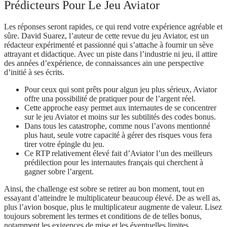
Prédicteurs Pour Le Jeu Aviator
Les réponses seront rapides, ce qui rend votre expérience agréable et
sûre. David Suarez, l’auteur de cette revue du jeu Aviator, est un
rédacteur expérimenté et passionné qui s’attache à fournir un sève
attrayant et didactique. Avec un piste dans l’industrie ni jeu, il attire
des années d’expérience, de connaissances ain une perspective
d’initié à ses écrits.
Pour ceux qui sont prêts pour algun jeu plus sérieux, Aviator
offre una possibilité de pratiquer pour de l’argent réel.
Cette approche easy permet aux internautes de se concentrer
sur le jeu Aviator et moins sur les subtilités des codes bonus.
Dans tous les catastrophe, comme nous l’avons mentionné
plus haut, seule votre capacité à gérer des risques vous fera
tirer votre épingle du jeu.
Ce RTP relativement élevé fait d’Aviator l’un des meilleurs
prédilection pour les internautes français qui cherchent à
gagner sobre l’argent.
Ainsi, the challenge est sobre se retirer au bon moment, tout en
essayant d’atteindre le multiplicateur beaucoup élevé. De as well as,
plus l’avion bosque, plus le multiplicateur augmente de valeur. Lisez
toujours sobrement les termes et conditions de de telles bonus,
notamment les exigences de mise et les éventuelles limites.