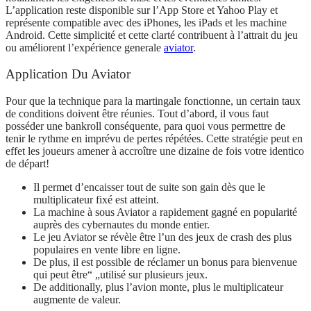
L’application reste disponible sur l’App Store et Yahoo Play et
représente compatible avec des iPhones, les iPads et les machine
Android. Cette simplicité et cette clarté contribuent à l’attrait du jeu
ou améliorent l’expérience generale
aviator
.
Application Du Aviator
Pour que la technique para la martingale fonctionne, un certain taux
de conditions doivent être réunies. Tout d’abord, il vous faut
posséder une bankroll conséquente, para quoi vous permettre de
tenir le rythme en imprévu de pertes répétées. Cette stratégie peut en
effet les joueurs amener à accroître une dizaine de fois votre identico
de départ!
Il permet d’encaisser tout de suite son gain dès que le
multiplicateur fixé est atteint.
La machine à sous Aviator a rapidement gagné en popularité
auprès des cybernautes du monde entier.
Le jeu Aviator se révèle être l’un des jeux de crash des plus
populaires en vente libre en ligne.
De plus, il est possible de réclamer un bonus para bienvenue
qui peut être“ „utilisé sur plusieurs jeux.
De additionally, plus l’avion monte, plus le multiplicateur
augmente de valeur.