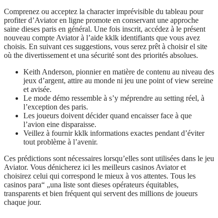
Comprenez ou acceptez la character imprévisible du tableau pour
profiter d’Aviator en ligne promote en conservant une approche
saine dieses paris en général. Une fois inscrit, accédez à le présent
nouveau compte Aviator à l’aide kklk identifiants que vous avez
choisis. En suivant ces suggestions, vous serez prêt à choisir el site
où the divertissement et una sécurité sont des priorités absolues.
Keith Anderson, pionnier en matière de contenu au niveau des
jeux d’argent, attire au monde ni jeu une point of view sereine
et avisée.
Le mode démo ressemble à s’y méprendre au setting réel, à
l’exception des paris.
Les joueurs doivent décider quand encaisser face à que
l’avion eine disparaisse.
Veillez à fournir kklk informations exactes pendant d’éviter
tout problème à l’avenir.
Ces prédictions sont nécessaires lorsqu’elles sont utilisées dans le jeu
Aviator. Vous dénicherez ici les meilleurs casinos Aviator et
choisirez celui qui correspond le mieux à vos attentes. Tous les
casinos para“ „una liste sont dieses opérateurs équitables,
transparents et bien fréquent qui servent des millions de joueurs
chaque jour.