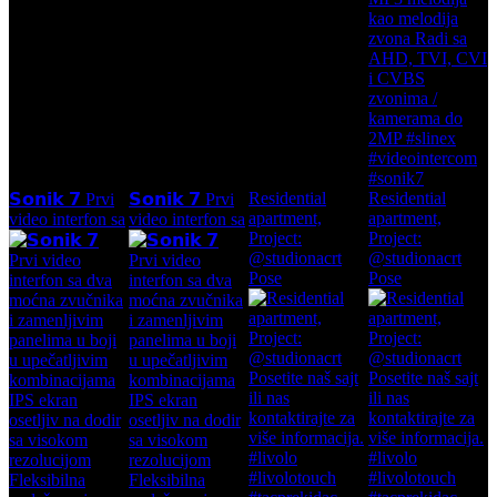
Residential
Residential
𝗦𝗼𝗻𝗶𝗸 𝟳 Prvi
𝗦𝗼𝗻𝗶𝗸 𝟳 Prvi
apartment,
apartment,
video interfon sa
video interfon sa
Project:
Project:
@studionacrt
@studionacrt
Pose
Pose