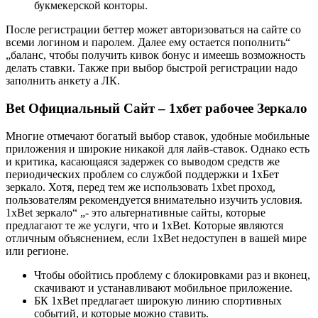
букмекерской конторы.
После регистрации беттер может авторизоваться на сайте со
всеми логином и паролем. Далее ему остается пополнить“
„баланс, чтобы получить кивок бонус и имеешь возможность
делать ставки. Также при выбор быстрой регистрации надо
заполнить анкету а ЛК.
Bet Официальный Сайт – 1хбет рабочее Зеркало
Многие отмечают богатый выбор ставок, удобные мобильные
приложения и широкие никакой для лайв-ставок. Однако есть
и критика, касающаяся задержек со выводом средств же
периодических проблем со службой поддержки и 1хБет
зеркало. Хотя, перед тем же использовать 1xbet проход,
пользователям рекомендуется внимательно изучить условия.
1xBet зеркало“ „- это альтернативные сайты, которые
предлагают те же услуги, что и 1xBet. Которые являются
отличным объяснением, если 1xBet недоступен в вашей мире
или регионе.
Чтобы обойтись проблему с блокировками раз и вконец,
скачивают и устанавливают мобильное приложение.
БК 1xBet предлагает широкую линию спортивных
событий, и которые можно ставить.