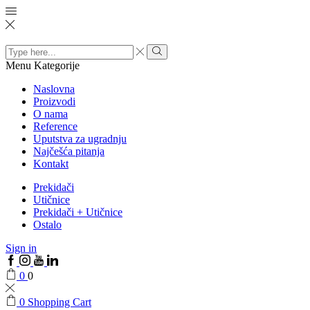
Search
input
Menu
Kategorije
Naslovna
Proizvodi
O nama
Reference
Uputstva za ugradnju
Najčešća pitanja
Kontakt
Prekidači
Utičnice
Prekidači + Utičnice
Ostalo
Sign in
0
0
0
Shopping Cart