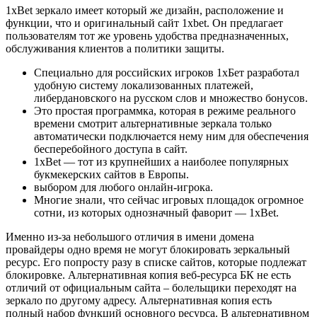
1xBet зеркало имеет который же дизайн, расположение и
функции, что и оригинальный сайт 1xbet. Он предлагает
пользователям тот же уровень удобства предназначенных,
обслуживания клиентов а политики защиты.
Специально для российских игроков 1хБет разработал
удобную систему локализованных платежей,
либердановского на русском слов и множество бонусов.
Это простая программка, которая в режиме реального
времени смотрит альтернативные зеркала только
автоматически подключается нему ним для обеспечения
бесперебойного доступа в сайт.
1xBet — тот из крупнейших а наиболее популярных
букмекерских сайтов в Европы.
выбором для любого онлайн-игрока.
Многие знали, что сейчас игровых площадок огромное
сотни, из которых однозначный фаворит — 1xBet.
Именно из-за небольшого отличия в имени домена
провайдеры одно время не могут блокировать зеркальный
ресурс. Его попросту разу в списке сайтов, которые подлежат
блокировке. Альтернативная копия веб-ресурса БК не есть
отличий от официальным сайта – болельщики переходят на
зеркало по другому адресу. Альтернативная копия есть
полный набор функций основного ресурса. В альтернативном