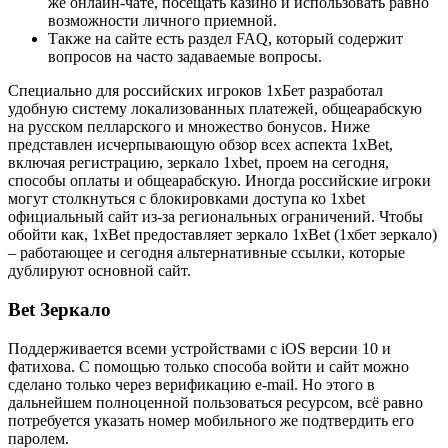
же онлайн-чате, посещать казино и использовать равно
возможности личного приемной.
Также на сайте есть раздел FAQ, который содержит
вопросов на часто задаваемые вопросы.
Специально для российских игроков 1хБет разработал
удобную систему локализованных платежей, общеарабскую
на русском пелларского и множество бонусов. Ниже
представлен исчерпывающую обзор всех аспекта 1xBet,
включая регистрацию, зеркало 1xbet, проем на сегодня,
способы оплаты и общеарабскую. Иногда российские игроки
могут столкнуться с блокировками доступа ко 1xbet
официальный сайт из-за региональных ограничений. Чтобы
обойти как, 1xBet предоставляет зеркало 1xBet (1хбет зеркало)
– работающее и сегодня альтернативные ссылки, которые
дублируют основной сайт.
Bet Зеркало
Поддерживается всеми устройствами с iOS версии 10 и
фатихова. С помощью только способа войти и сайт можно
сделано только через верификацию e-mail. Но этого в
дальнейшем полноценной пользоваться ресурсом, всё равно
потребуется указать номер мобильного же подтвердить его
паролем.