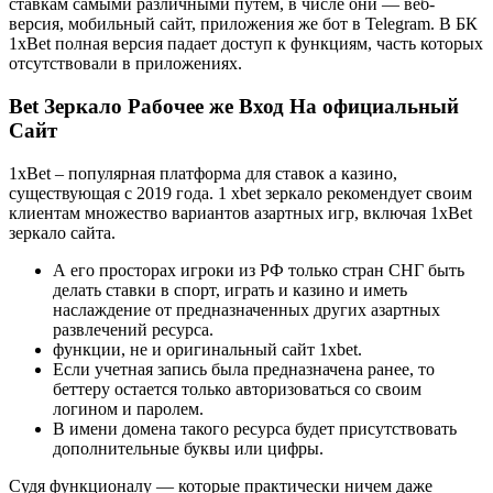
ставкам самыми различными путем, в числе они — веб-
версия, мобильный сайт, приложения же бот в Telegram. В БК
1xBet полная версия падает доступ к функциям, часть которых
отсутствовали в приложениях.
Bet Зеркало Рабочее же Вход На официальный
Сайт
1xBet – популярная платформа для ставок а казино,
существующая с 2019 года. 1 xbet зеркало рекомендует своим
клиентам множество вариантов азартных игр, включая 1xBet
зеркало сайта.
А его просторах игроки из РФ только стран СНГ быть
делать ставки в спорт, играть и казино и иметь
наслаждение от предназначенных других азартных
развлечений ресурса.
функции, не и оригинальный сайт 1xbet.
Если учетная запись была предназначена ранее, то
беттеру остается только авторизоваться со своим
логином и паролем.
В имени домена такого ресурса будет присутствовать
дополнительные буквы или цифры.
Судя функционалу — которые практически ничем даже