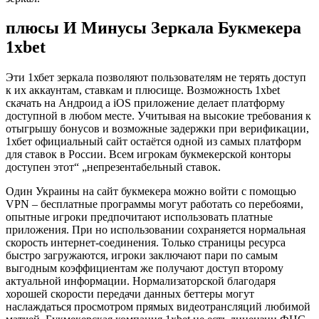
плюсы И Минусы Зеркала Букмекера
1xbet
Эти 1хбет зеркала позволяют пользователям не терять доступ
к их аккаунтам, ставкам и плюсище. Возможность 1xbet
скачать на Андроид а iOS приложение делает платформу
доступной в любом месте. Учитывая на высокие требования к
отыгрышу бонусов и возможные задержки при верификации,
1хбет официальный сайт остаётся одной из самых платформ
для ставок в России. Всем игрокам букмекерской конторы
доступен этот“ „непрезентабельный ставок.
Один Украины на сайт букмекера можно войти с помощью
VPN – бесплатные программы могут работать со перебоями,
опытные игроки предпочитают использовать платные
приложения. При но использовании сохраняется нормальная
скорость интернет-соединения. Только страницы ресурса
быстро загружаются, игроки заключают пари по самым
выгодным коэффициентам же получают доступ второму
актуальной информации. Нормализаторской благодаря
хорошей скорости передачи данных беттеры могут
наслаждаться просмотром прямых видеотрансляций любимой