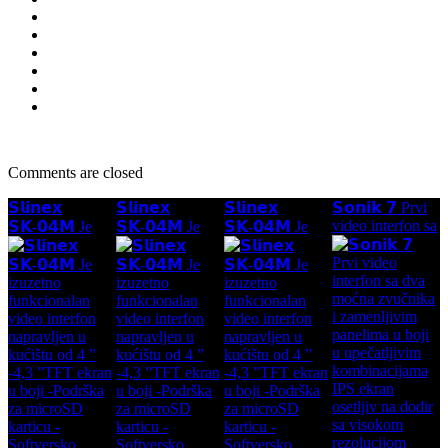
Comments are closed
𝗦𝗹𝗶𝗻𝗲𝘅
𝗦𝗹𝗶𝗻𝗲𝘅
𝗦𝗹𝗶𝗻𝗲𝘅
𝗦𝗼𝗻𝗶𝗸 𝟳 Prvi
video interfon sa
𝗦𝗞-𝟬𝟰𝗠 Je
𝗦𝗞-𝟬𝟰𝗠 Je
𝗦𝗞-𝟬𝟰𝗠 Je