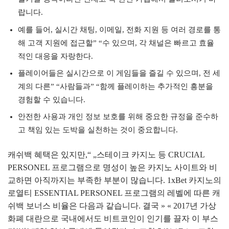
랍니다.
예를 들어, 실시간 채팅, 이메일, 전화 지원 등 여러 경로를 통
해 고객 지원에 접근할” “수 있으며, 각 채널은 빠르고 효율
적인 대응을 자랑한다.
플레이어들은 실시간으로 이 게임들을 즐길 수 있으며, 전 세
계의 다른” “사람들과” “함께 플레이하는 추가적인 흥분을
경험할 수 있습니다.
안전한 사용과 개인 정보 보호를 위해 중요한 규정을 준수하
고 책임 있는 도박을 실천하는 것이 중요합니다.
캐쉬백 혜택은 있지만,“ „스테이크 카지노 등 CRUCIAL
PERSONEL 프로그램으로 명성이 높은 카지노 사이트와 비
교하면 아직까지는 부족한 부분이 많습니다. 1xBet 카지노의
로열티 ESSENTIAL PERSONEL 프로그램의 레벨에 따른 캐
쉬백 보너스 비율은 다음과 같습니다. 결국 » « 2017년 가상
화폐 대란으로 국내에서도 비트코인이 인기를 끌자 이 부스