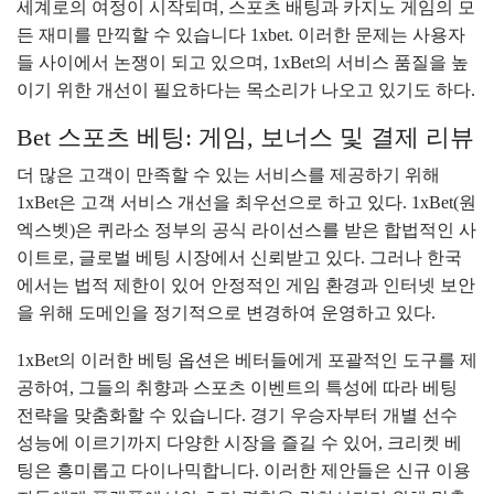
세계로의 여정이 시작되며, 스포츠 배팅과 카지노 게임의 모
든 재미를 만끽할 수 있습니다 1xbet. 이러한 문제는 사용자
들 사이에서 논쟁이 되고 있으며, 1xBet의 서비스 품질을 높
이기 위한 개선이 필요하다는 목소리가 나오고 있기도 하다.
Bet 스포츠 베팅: 게임, 보너스 및 결제 리뷰
더 많은 고객이 만족할 수 있는 서비스를 제공하기 위해
1xBet은 고객 서비스 개선을 최우선으로 하고 있다. 1xBet(원
엑스벳)은 퀴라소 정부의 공식 라이선스를 받은 합법적인 사
이트로, 글로벌 베팅 시장에서 신뢰받고 있다. 그러나 한국
에서는 법적 제한이 있어 안정적인 게임 환경과 인터넷 보안
을 위해 도메인을 정기적으로 변경하여 운영하고 있다.
1xBet의 이러한 베팅 옵션은 베터들에게 포괄적인 도구를 제
공하여, 그들의 취향과 스포츠 이벤트의 특성에 따라 베팅
전략을 맞춤화할 수 있습니다. 경기 우승자부터 개별 선수
성능에 이르기까지 다양한 시장을 즐길 수 있어, 크리켓 베
팅은 흥미롭고 다이나믹합니다. 이러한 제안들은 신규 이용