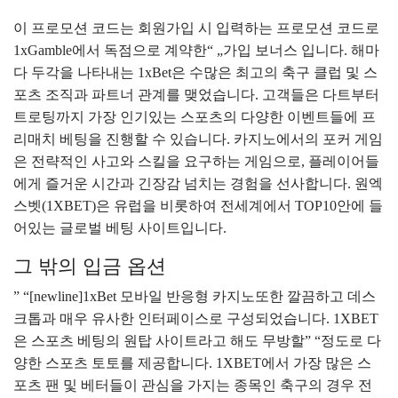
이 프로모션 코드는 회원가입 시 입력하는 프로모션 코드로
1xGamble에서 독점으로 계약한“ „가입 보너스 입니다. 해마
다 두각을 나타내는 1xBet은 수많은 최고의 축구 클럽 및 스
포츠 조직과 파트너 관계를 맺었습니다. 고객들은 다트부터
트로팅까지 가장 인기있는 스포츠의 다양한 이벤트들에 프
리매치 베팅을 진행할 수 있습니다. 카지노에서의 포커 게임
은 전략적인 사고와 스킬을 요구하는 게임으로, 플레이어들
에게 즐거운 시간과 긴장감 넘치는 경험을 선사합니다. 원엑
스벳(1XBET)은 유럽을 비롯하여 전세계에서 TOP10안에 들
어있는 글로벌 베팅 사이트입니다.
그 밖의 입금 옵션
” “[newline]1xBet 모바일 반응형 카지노또한 깔끔하고 데스
크톱과 매우 유사한 인터페이스로 구성되었습니다. 1XBET
은 스포츠 베팅의 원탑 사이트라고 해도 무방할” “정도로 다
양한 스포츠 토토를 제공합니다. 1XBET에서 가장 많은 스
포츠 팬 및 베터들이 관심을 가지는 종목인 축구의 경우 전