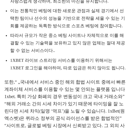
자랑스럽게 생각하며, 최소한의 마진을 유지합니다.
이는 전통적인 베팅에 대한 새로운 관점과 실제 경기에서 선
택한 팀이나 선수의 성능을 기반으로 전략을 세울 수 있는 기
회를 제공하는 독특한 방식으로 스포츠 베팅에 참여합니다.
따라서 규모가 작은 중소 베팅 사이트나 자체적으로 이를 해
결할 수 있는 기술력을 보유하고 있지 않은 업체는 절대 제공
할 수 없는 서비스이다..
1XBET 라이브 스트리밍 서비스를 이용하기 위해서는
1XBET 로그인을 해야하며, 따로 입금은 하지 않아도 됩니다.
또한,“ „국내에서 서비스 중인 해외 합법 사이트 중에서 빠른
계좌이체 서비스를 이용할 수 있는 몇 안되는 플랫폼 입니다
1xbet. 특히 가상 화폐의 경우 변동성이 크고 국내 거래소와”
“해외 거래소 간의 시세 차이가 있기 때문에 타이밍을 잘 노
린다면 시세 차익(일명 ‘역프’)을 노릴 수 있습니다. 1xBet(원
엑스벳)은 퀴라소 정부의 공식 라이선스를 받은 합법적인”
“사이트로, 글로벌 베팅 시장에서 신뢰받고 있다. 그 외의 사