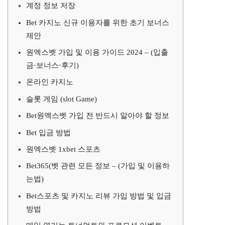
계정 정보 저장
Bet 카지노 신규 이용자를 위한 초기 보너스
제안
원엑스벳 가입 및 이용 가이드 2024 – (입출
금·보너스·후기)
온라인 카지노
슬롯 게임 (slot Game)
Bet원엑스벳 가입 전 반드시 알아야 할 정보
Bet 입금 방법
원엑스벳 1xbet 스포츠
Bet365(벳 관련 모든 정보 – (가입 및 이용하
는법)
Bet스포츠 및 카지노 리뷰 가입 방법 및 입금
방법