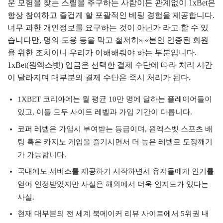
운 모험을 찾는 스릴을 추구하는 사람이든 관계없이 1xBet은
항상 참여하고 즐겁게 할 포괄적인 베팅 경험을 제공합니다.
너무 과한 개인정보를 요구하는 것이 아닌가 라고 할 수 있
습니다만, 명의 도용 등을 막고 철저히» «본인 인증된 회원
을 위한 조치이니 우리가 이해해줘야 하는 부분입니다.
1xBet(원엑스벳) 입금은 선택한 결제 수단에 따라 처리 시간
이 달라지며 대부분의 결제 수단은 즉시 처리가 된다.
1XBET 코리아에는 월 평균 10만 명에 달하는 플레이어들이
있고, 이들 모두 사이트 레벨과 가입 기간이 다릅니다.
코퍼 레벨은 가입시 부여받는 등급이며, 원엑스벳 스포츠 배
팅 혹은 카지노 게임을 즐기시면서 더 높은 레벨로 도장깨기
가 가능합니다.
국내에도 서비스를 제공하기 시작하면서 유저들에게 인기를
얻어 인정받았지만 사실은 해외에서 더욱 인지도가 있다는
사실.
현재 대부분의 전 세계 북메이커 리뷰 사이트에서 5위권 내