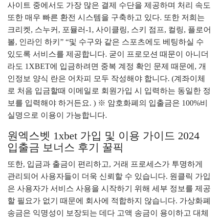
사이트 중에서도 가장 많은 결제 수단을 제공하며 처리 속도
또한 매우 빠른 환전 시스템을 구축하고 있다. 또한 저희는
크리켓, 스누커, 포뮬러-1, 사이클링, 스키 점프, 컬링, 플로어
볼, 인라인 하키” “및 수구와 같은 스포츠에도 베팅하실 수
있도록 서비스를 제공합니다. 굳이 프로모션 때문이 아니더
라도 1XBET에 입금하려면 중복 계정 확인 문제 때문에, 개
인정보 양식 란은 어차피 모두 작성해야 합니다. (계좌이체
로 처음 입금할때 이메일로 회원가입 시 입력하는 동일한 정
보를 입력해야 하거든요. ) ※ 암호화폐의 입출금은 100%비
실명으로 이용이 가능합니다.
원엑스벳 1xbet 가입 및 이용 가이드 2024
입출금 보너스 후기 꿀픽
또한, 입금과 출금이 편리하고, 거래 프로세스가 투명하게
관리되어 사용자들이 더욱 신뢰할 수 있습니다. 원클릭 가입
은 사용자가 서비스 사용을 시작하기 위해 세부 정보를 제공
할 필요가 없기 때문에 회사에 적합하지 않습니다. 가상화폐
송금은 익명성이 보장되는 데다 고액 송금이 용이하고 대체