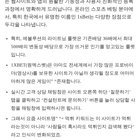
는 웹사이트와 앱의 원활한 기능성과 사용자 친화적인 등록
과정에서 명확하게 드러납니다. 온라인 스포츠 베팅 분야에
서, 특히 한국에서 유명한 이름인 1xBet는 다양한 장점으로
두각을 나타냅니다.
특히, 에볼루션의 라이트닝 룰렛은 기존배당 36배에서 최대
500배의 변동성 배당으로 가장 뜨거운 인기를 얻고있는 룰렛
입니다.
1XBET(원엑스벳)은 아마도 전세계에서 가장 많은 프로바이
더(영상사)를 보유한 사이트가 아닐까 생각될 정도로 어마어
마하게 많은 게임이” “존재합니다.
실시간 고객 상담 채팅창은 사이트 오른쪽 하단 ‘질문하기’
탭을 클릭하고 ‘컨설턴트에 문의하기’ 버튼을 눌러 상담할 사
항을 채팅창에 입력하시면 됩니다.
그래서 요즘 사이트명” “+ 먹튀 키워드는 이 사이트가 먹튀
라는것이 아니라 ‘사람들이 혹시라도 먹튀인지 검색해 봤다‘
라고 인식이 변화되었죠.