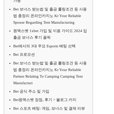
가능
Bet 보너스 받는법 및 출금 롤링조건 등 사용
법 총정리 온라인카지노 Kr Your Reliable
Spouse Regarding Tent Manufacturing
원엑스벳 1xbet 가입 및 이용 가이드 2024 입
출금 보너스 후기 꿀픽
Bet에서의 3대 주요 Esports 베팅 선택
Bet 프로모션
Bet 보너스 받는법 및 출금 롤링조건 등 사용
법 총정리 온라인카지노 Kr Your Reliable
Partner Relating To Camping Camping Tent
Manufacturi
Bet 공식 주소 및 가입
Bet원엑스벳 장점, 후기 > 블로그 카지
Bet 스포츠 베팅: 게임, 보너스 및 결제 리뷰