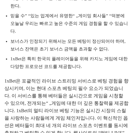
한다.
믿을 수” “있는 업계에서 유명한“ „게이밍 회사들” “덕분에
오늘날 우리는 빠르고 높은 수준의 게임 경험을 할 수 있습니
다.
보너스가 인정되기 위해서는 모든 베팅이 정산되어야 하며,
보너스 잔액은 초기 보너스 금액을 초과할 수 없다.
1xBet은 특히 한국의 플레이어들을 위해 카지노 게임에 대한
다양한 프로모션 코드를 제공합니다.
1xBet은 포괄적인 라이브 스트리밍 서비스로 베팅 경험을 향
상시키며, 이는 현대 스포츠 베팅의 필수 요소가 되었습니
다. 이 서비스를 통해 베터들은 실시간으로 게임을 시청할
수 있으며, 전개되는“ „게임에 대한 더 깊은 통찰력을 제공합
니다. 1xBet의 멀티 라이브 베팅 기능은 실시간 시장의 스릴
을 사랑하는 사람들에게 게임 체인저입니다. 이 혁신적인 옵
션은 베터들이 최대 네 개의 라이브 스포츠 이벤트를 동시에
추적하고 베팅할 수 있게 합니다. 웹사이트의 “멀티-LIVE”