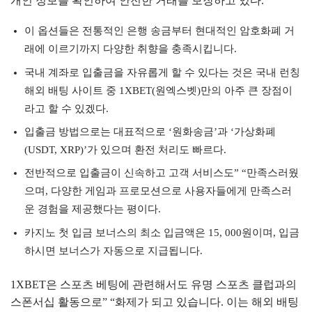
개인 정보를 확인하여 안전한 거래를 보장하고 있다.
이 옵션들은 전통적인 은행 송금부터 현대적인 암호화폐 거
래에 이르기까지 다양한 취향을 충족시킵니다.
국내 계좌로 입출금을 자유롭게 할 수 있다는 것은 국내 런칭
해외 배팅 사이트 중 1XBET(원엑스벳)만의 아주 큰 장점이
라고 할 수 있겠다.
입출금 방법으로는 대표적으로 ‘원화송금’과 ‘가상화폐
(USDT, XRP)’가 있으며 환전 처리도 빠르다.
전반적으로 입출금이 신속하고 고객 서비스도” “만족스러웠
으며, 다양한 게임과 프로모션으로 사용자들에게 만족스러
운 경험을 제공했다는 평이다.
카지노 첫 입금 보너스의 최소 입금액은 15, 000원이며, 입금
하시면 보너스가 자동으로 지급됩니다.
1XBET은 스포츠 베팅에 관련해서도 유명 스포츠 클럽과의
스폰서십 활동으로” “화제가 되고 있습니다. 이는 해외 배팅