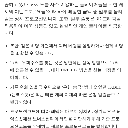
공하고 있다. 카지노를 자주 이용하는 플레이어들을 위한 캐
시백 이벤트로, ‘요율’이라 하여 베팅한 금액 중 일부를 돌려
받는 상시 프로모션입니다. 또한, 일부 슬롯은 3D 그래픽을
적용하여 더욱 생동감 있고 현실적인 게임 플레이를 제공합
니다.
또한, 같은 베팅 화면에서 여러 베팅을 설정하거나 쉽게 베팅
을 조합할 수 있습니다.
1xBet 우회주소를 찾는 것은 일반적인 접속 방법으로 1xBet
에 접근할 수 없을 때, 대체 URL이나 방법을 찾는 과정을 의
미합니다.
기존 원화 입출금 수단으로 ‘은행 송금’ 밖에 없었던 1XBET
(원엑스벳)은 최근 빠른 계좌 이체와 빠른 은행 입출금으로
변경되었다.
프로모션코드에 따라 혜택은 다르지 않지만, 정기적으로 원
엑스벳에선 보너스헌터의 유입을 차단하기 위해 기존 프로
모션코드를 삭제하고 새로운 프로모션코드를 발행합니다.