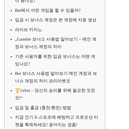
이 됐나요?
Bet에서 어떤 게임을 할 수 있을까?
입금 시 보너스 계정은 본 계정에 자동 생성
라이브 카지노
„Gamble 보너스 사용법 알아보기 – 메인 계
정과 보너스 계정의 차이
기존 사용자를 위한 입금 보너스는 어떤 게
있나요?
Bet 보너스 사용법 알아보기 메인 계정과 보
너스 계정의 차이 코리아벳굿
1xbet – 당신의 승리를 위해 필요한 모든
것!“
입금 및 출금 (충전/환전) 방법
지금 인기 E-스포츠에 베팅하고 프로모션 티
켓을 획득하세요! 쏟아지는 경품!