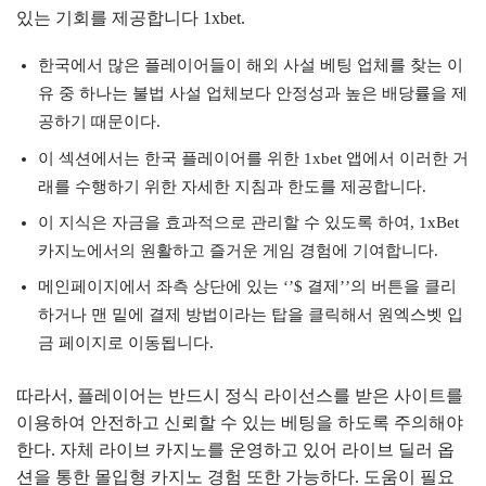
있는 기회를 제공합니다 1xbet.
한국에서 많은 플레이어들이 해외 사설 베팅 업체를 찾는 이
유 중 하나는 불법 사설 업체보다 안정성과 높은 배당률을 제
공하기 때문이다.
이 섹션에서는 한국 플레이어를 위한 1xbet 앱에서 이러한 거
래를 수행하기 위한 자세한 지침과 한도를 제공합니다.
이 지식은 자금을 효과적으로 관리할 수 있도록 하여, 1xBet
카지노에서의 원활하고 즐거운 게임 경험에 기여합니다.
메인페이지에서 좌측 상단에 있는 ‘’$ 결제’’의 버튼을 클리
하거나 맨 밑에 결제 방법이라는 탑을 클릭해서 원엑스벳 입
금 페이지로 이동됩니다.
따라서, 플레이어는 반드시 정식 라이선스를 받은 사이트를
이용하여 안전하고 신뢰할 수 있는 베팅을 하도록 주의해야
한다. 자체 라이브 카지노를 운영하고 있어 라이브 딜러 옵
션을 통한 몰입형 카지노 경험 또한 가능하다. 도움이 필요