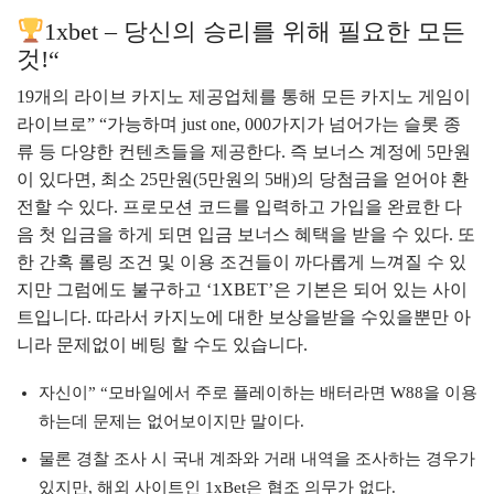
1xbet – 당신의 승리를 위해 필요한 모든
것!“
19개의 라이브 카지노 제공업체를 통해 모든 카지노 게임이
라이브로” “가능하며 just one, 000가지가 넘어가는 슬롯 종
류 등 다양한 컨텐츠들을 제공한다. 즉 보너스 계정에 5만원
이 있다면, 최소 25만원(5만원의 5배)의 당첨금을 얻어야 환
전할 수 있다. 프로모션 코드를 입력하고 가입을 완료한 다
음 첫 입금을 하게 되면 입금 보너스 혜택을 받을 수 있다. 또
한 간혹 롤링 조건 및 이용 조건들이 까다롭게 느껴질 수 있
지만 그럼에도 불구하고 ‘1XBET’은 기본은 되어 있는 사이
트입니다. 따라서 카지노에 대한 보상을받을 수있을뿐만 아
니라 문제없이 베팅 할 수도 있습니다.
자신이” “모바일에서 주로 플레이하는 배터라면 W88을 이용
하는데 문제는 없어보이지만 말이다.
물론 경찰 조사 시 국내 계좌와 거래 내역을 조사하는 경우가
있지만, 해외 사이트인 1xBet은 협조 의무가 없다.