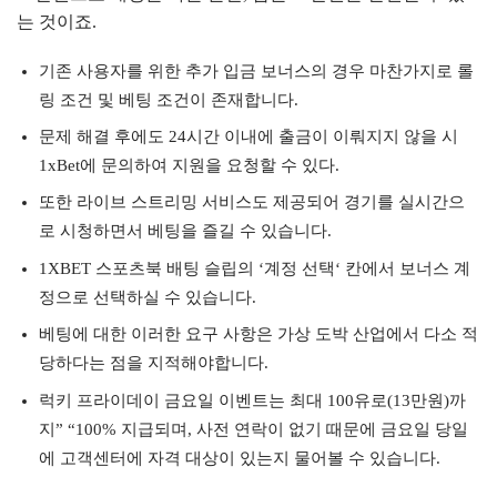
는 것이죠.
기존 사용자를 위한 추가 입금 보너스의 경우 마찬가지로 롤
링 조건 및 베팅 조건이 존재합니다.
문제 해결 후에도 24시간 이내에 출금이 이뤄지지 않을 시
1xBet에 문의하여 지원을 요청할 수 있다.
또한 라이브 스트리밍 서비스도 제공되어 경기를 실시간으
로 시청하면서 베팅을 즐길 수 있습니다.
1XBET 스포츠북 배팅 슬립의 ‘계정 선택‘ 칸에서 보너스 계
정으로 선택하실 수 있습니다.
베팅에 대한 이러한 요구 사항은 가상 도박 산업에서 다소 적
당하다는 점을 지적해야합니다.
럭키 프라이데이 금요일 이벤트는 최대 100유로(13만원)까
지” “100% 지급되며, 사전 연락이 없기 때문에 금요일 당일
에 고객센터에 자격 대상이 있는지 물어볼 수 있습니다.