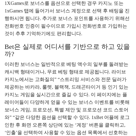
1XGames로 보너스를 옵션으로 선택한 경우 카지노 또는
1xGames 탭에 들어가서 보너스 계정으로 선택 후 배팅을 진
행하시면 됩니다. 추가로 보너스 포인트를 사용하기 위해선
전화번호 인증이 필수이므로 가입시 전화번호로 가입하는
것이 추후 기억하기에도 편리합니다.
Bet은 실제로 어디서를 기반으로 하고 있을
까?
이러한 보너스는 일반적으로 베팅 액수의 일부를 돌려받는
캐시백 형태이거나, 무료 베팅 형태로 제공됩니다. 라이브
카지노에서는 고화질의” “스트리밍 서비스와 전문 딜러가
제공하는 바카라, 룰렛, 블랙잭, 드래곤타이거 등 인기 있는
카지노 게임을 실시간으로 즐길 수 있다. 이 페이지에는 플
레이어들이 다양하게 얻을 수 있는 보너스 이벤트를 비롯해
보너스 게임, 프로모션, 특별 제안 및 프로모션 코드 스토어
와” “같은 다양한 옵션을 선택할 수 있다. 1xBet 어플에 로그
인한 후 화면 오른쪽 상단에 있는 ‘계정’ 버튼을 클릭하고,
‘인출’을 선택하여 사용할 수 있는 옵션 목록에서 선호하는