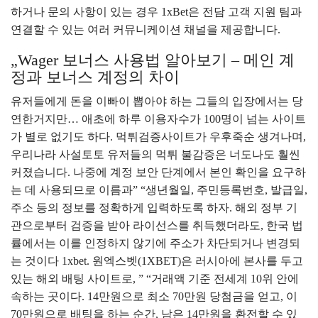
하거나 문의 사항이 있는 경우 1xBet은 전담 고객 지원 팀과
연결할 수 있는 여러 커뮤니케이션 채널을 제공합니다.
„Wager 보너스 사용법 알아보기 – 메인 계
정과 보너스 계정의 차이
유저들에게 돈을 이빠이 뽑아야 하는 그들의 입장에서는 당
연한거지만… 애초에 하루 이용자수가 100명이 넘는 사이트
가 별로 없기도 하다. 먹튀검증사이트가 우후죽순 생겨나며,
우리나라 사설토토 유저들의 먹튀 불감증은 너도나도 훨씬
커졌습니다. 나중에 계정 보안 단계에서 본인 확인을 요구하
는 데 사용되므로 이름과” “생년월일, 주민등록번호, 발급일,
주소 등의 정보를 정확하게 입력하도록 하자. 해외 정부 기
관으로부터 검증을 받아 라이선스를 취득했더라도, 한국 법
률에서는 이를 인정하지 않기에 주소가 차단되거나 변경되
는 것이다 1xbet. 원엑스벳(1XBET)은 러시아에 본사를 두고
있는 해외 배팅 사이트로, ” “거래액 기준 전세계 10위 안에
속하는 곳이다. 14만원으로 최소 70만원 당첨금을 얻고, 이
70만원으로 배팅을 하는 순간, 남은 14만원을 환전할 수 있