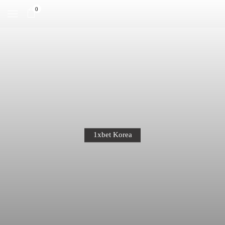
0
1xbet Korea