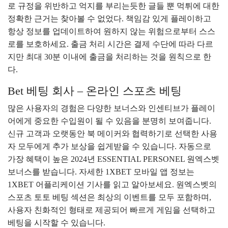
로 규정을 위반하고 억지를 부리는듯한 글들 뿐 먹튀에 대한
정확한 근거는 찾아볼 수 없었다. 책임감 있게 플레이하고
항상 정보를 업데이트하여 원하지 않는 위험으로부터 스스
로를 보호하세요. 출금 처리 시간은 결제 수단에 따라 다르
지만 최대 30분 이내에 출금을 처리하는 것을 원칙으로 한
다.
Bet 베팅 회사 – 온라인 스포츠 베팅
많은 사용자의 경험은 다양한 보너스와 인센티브가 플레이
어에게 중요한 수입원이 될 수 있음을 분명히 보여줍니다.
신규 고객과 오랫동안 북 메이커와 협력하기로 선택한 사용
자 모두에게 추가 보상을 쉽게받을 수 있습니다. 자동으로
가장 혜택이 높은 2024년 ESSENTIAL PERSONEL 원엑스벳
보너스를 받습니다. 자세한 1XBET 모바일 앱 정보는
1XBET 어플리케이션 기사를 읽고 알아보세요. 원엑스벳의
스포츠 토토 베팅 섹션은 최상의 이벤트를 모두 포함하며,
사용자 친화적인 형태로 제공되어 빠르게 게임을 선택하고
베팅을 시작할 수 있습니다.