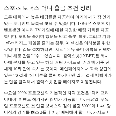
스포츠 보너스 머니 출금 조건 정리
모든 대회에서 높은 배당률을 제공하며 여기에서 가장 인기
있는 토너먼트 목록을 찾을 수 있습니다. 1xBet은 스포츠 이
벤트뿐만 아니라 TV 게임에 대한 다양한 베팅 기회를 제공
합니다. 도박을 즐기며 행운을 믿고 슬롯, 룰렛, 그리고 기타
1xBet 카지노 게임을 즐기는 경우, 이 섹션은 여러분을 위한
것입니다. 앱을 설치하려면 “시작” 메뉴 폴더 이름을 선택하
거나 새로 만들” “수” “있습니다. 원엑스벳(1XBET)은 러시
아에 본사를 두고 있는 해외 배팅 사이트로, 거래액 기준 전
세계 10위 안에 속하는 곳이다. 메인페이지에서 좌측 상단에
있는 ‘’$ 결제’’의 버튼을 클릭 하거나 맨 밑에 결제 방법이라
는 탑을 클릭해서 원엑스벳 입금 페이지로 이동됩니다.
수요일 200% 프로모션의 기본적인 자격 조건은 ‘럭키 프라
이데이‘ 이벤트 참가자만 참여가 가능합니다. 금요일, 수요
일 프로모션도 첫 입금 보너스와 같이 롤링 500%와 1. 4배당
이상의 경기를 최소 3폴더 이상 배팅해야 합니다. 카지노 +