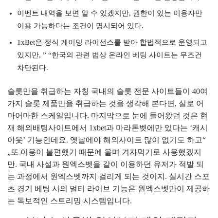
이벤트 내역을 보면 알 수 있겠지만, 권한이 있는 이용자만
이용 가능하다는 조건이 명시되어 있다.
1xBet은 정식 게이밍 라이선스를 받아 합법적으로 운영되고
있지만, ” “한국의 관련 법상 온라인 베팅 사이트는 무조건
차단된다.
슬롯만을 취급하는 자칭 국내의 슬롯 전문 사이트들이 40여
가지 슬롯 제품만을 취급하는 것을 생각해 본다면, 실로 어
마어마한 스케일입니다. 마지막으로 눈에 들어왔던 것은 현
재 해외배팅사이트에서 1xbet과 마라톤벳에만 있다는 ‘캐시
아웃’ 기능인데요. 옛날에야 해외사이트 많이 없기도 하고“
„또 이용이 불편했기 때문에 울며 겨자먹기로 사용했겠지
만. 국내 사설과 원엑스벳을 같이 이용하던 유저가 적발 되
는 과정에서 원엑스벳까지 걸리게 되는 것이지. 실시간 스포
츠 경기 베팅 시의 멀티 라이브 기능은 원엑스벳만이 제공하
는 독보적인 스트리밍 시스템입니다.