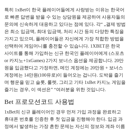
특히 1xBet이 한국 플레이어들에게 사랑받는 이유는 한국어
로 빠른 답변을 받을 수 있는 상담원을 제공하여 사용자들의
문의에 신속하게 대응하고 있다는 점에 있다. 각“ „결제 방법
은 최소 입금액, 최대 입금액, 처리 시간 등의 다양한 특징을
가지고 있으며, 플레이어들은 자신에게 가장 적합한 방법을
선택하여 게임머니를 충전할 수 있습니다. 1XBET은 한국
사이트를 통해 가입하는 신규 한국인 플레이어에게 (스포츠
or 카지노+1xGames) 2가지 보너스 옵션을 제공합니다. 20만
원을 입금했다고 가정하면, 메인 계정에는 20만원 + 보너스
계정에는 14만원(100유로)이 들어오는 겁니다. 도박을 즐기
며 행운을 믿고 슬롯, 룰렛, 그리고 기타 1xBet 카지노 게임을
즐기는 경우, 이 섹션은” “여러분을 위한 것입니다.
Bet 프로모션코드 사용법
1xBet의 신규 플레이어인 경우 먼저 가입 과정을 완료하고
휴대폰 번호를 인증한 후 첫 입금을 진행해야 한다. 입금 과
정에서 발생하는 가장 흔한 문제는 자신의 정보와 계좌 이름