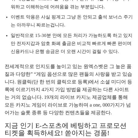
워하고 이해하는데 어려움을 겪는 부분입니다.
이벤트 악용은 사실 핑계고 그냥 돈 안되고 출석 보너스 주기
는 아까우니 짜르는겁니다.
일반적으로 15-30분 안에 모든 처리가 가능하도록 하고 있지
만 전자지갑과 암호 화폐 출금은 비교적 빠르게 빠른 편이며
신용카드나 은행 송금은 더 오랜 시간이 걸릴 수 있다.
전세계적으로 인지도를 높이고 있는 원엑스벳은 그 높은 품
질과 다양한” “게임 옵션으로 많은 팬들의 사랑을 받고 있습
니다. 원클릭(단 한 번의 클릭으로 등록)에서 소셜 미디어 등
록에 이르기까지 4가지 가입 방법을 제공하는 다른 사이트
는 거의 없습니다. 19개의 라이브 카지노 제공업체를 통해
모든 카지노 게임이 라이브로 가능하며 a one, 000가지가 넘
어가는 슬롯 종류 등 다양한 컨텐츠들을 제공한다.
지금 인기 E-스포츠에 베팅하고 프로모션
티켓을 획득하세요! 쏟아지는 경품!