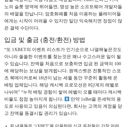
노의 슬롯 영역에 뛰어들면, 명성 높은 소프트웨어 개발자들
의 배열을 만납니다. 암호화폐를 처음 이용하는 플레이어들
에게는 시작이 어려울 수 있지만 일단 익숙해지면 장점이 많
은 결제 수단이다.
입금 및 출금 (충전/환전) 방법
“또 1XBET의 이벤트 리스트가 인기순으로 나열해놓은것도
아니라 쏠쏠한 이벤트를 찾는것은 꽤나 수고스러운 일이 될
수 있습니다. 잔액을 처음으로 보충하면 입금 된 금액의 100
에 해당하는 보상을 받게됩니다. 원엑스벳은 전통적인 스포
츠 북메이커로써 18년이 넘는 세월 동안 꾸준히 활동해 온
베팅 업체입니다. 해당 캐시백 프로모션은 8단계의 레벨로
나뉘며” “누적 베팅 경험이 쌓여 레벨이 오를 때마다 캐시백
비율도 점점 높아지게 됩니다.
만약 1xBet을 돈세탁의 용
도로 사용되고 있음이 의심된다면, 회사는 고객의 계정을 닫
고 잔액을 동결시킬 권리가 있습니다.
위 내용들은 ‘1XBET’을 이용하며 신규 유저들이 가장 어려