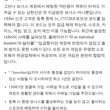
그러나 보너스 계정에서 배팅한 70만원이 잭팟이 터져도 가
져갈 수 있는 상한선은 첫 지급받은 보너스 머니뿐입니다.
1XBet 신규 고객은 등록 중에 1x_175728프로모션 코드를 입
력해야 합니다. 이 코드는 모두 잠금 해제 하는데, 스포츠, 카
지노, 게임, 빙고, 포커 제안 이용 가능합니다. 최근에 발생한
1xBet의 사례를 살펴보면, 플레이어가 약 an individual
hundred 50 달러를” “입금했지만 계정에 반영되지 않았고 돌
려 받지도 못한 사례가 있다. 모든 포커 게임은 유명한 소프
트웨어 제공업체에서 제공되며, 모든 게임은 완전히 합법적
입니다.
” “[newline]심지어 사이트 통장을 잡았다 하더라도 통장에
있는 사람들 다 조사하려면 최소 1년은 걸린다.
1XBET은 원클릭 가입, 이메일 주소로 가입을 할 수 있으며
계정의 원활한 관리를 위해서 이메일 가입을 추천드립니다.
등록 시 환영 보너스를 활성화하는 것을 잊지 않고, 좋아하는
스포츠에 베팅하여 수익을 올리세요.