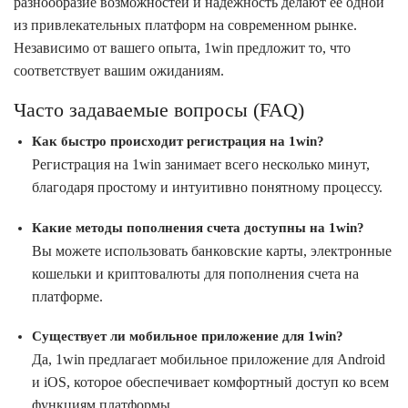
разнообразие возможностей и надёжность делают её одной
из привлекательных платформ на современном рынке.
Независимо от вашего опыта, 1win предложит то, что
соответствует вашим ожиданиям.
Часто задаваемые вопросы (FAQ)
Как быстро происходит регистрация на 1win?
Регистрация на 1win занимает всего несколько минут,
благодаря простому и интуитивно понятному процессу.
Какие методы пополнения счета доступны на 1win?
Вы можете использовать банковские карты, электронные
кошельки и криптовалюты для пополнения счета на
платформе.
Существует ли мобильное приложение для 1win?
Да, 1win предлагает мобильное приложение для Android
и iOS, которое обеспечивает комфортный доступ ко всем
функциям платформы.