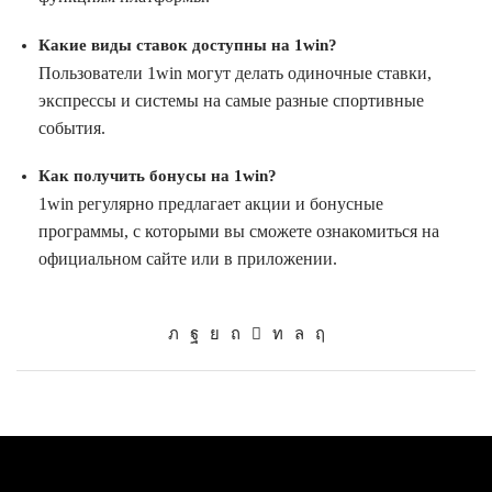
Какие виды ставок доступны на 1win?
Пользователи 1win могут делать одиночные ставки,
экспрессы и системы на самые разные спортивные
события.
Как получить бонусы на 1win?
1win регулярно предлагает акции и бонусные
программы, с которыми вы сможете ознакомиться на
официальном сайте или в приложении.