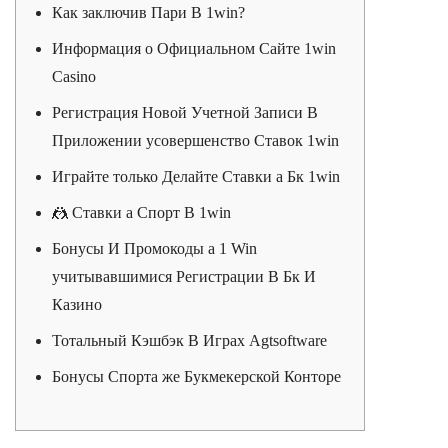
Как заключив Пари В 1win?
Информация о Официальном Сайте 1win
Casino
Регистрация Новой Учетной Записи В
Приложении усовершенство Ставок 1win
Играйте только Делайте Ставки а Бк 1win
🤼 Ставки а Спорт В 1win
Бонусы И Промокоды а 1 Win
учитывавшимися Регистрации В Бк И
Казино
Тотальный Кэшбэк В Играх Agtsoftware
Бонусы Спорта же Букмекерской Конторе