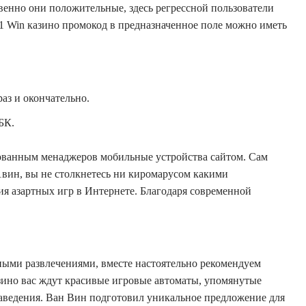
енно они положительные, здесь регрессной пользователи
 1 Win казино промокод в предназначенное поле можно иметь
аз и окончательно.
БК.
ированным менаджеров мобильные устройства сайтом. Сам
1вин, вы не столкнетесь ни киромарусом какими
ия азартных игр в Интернете. Благодаря современной
ными развлечениями, вместе настоятельно рекомендуем
зино вас ждут красивые игровые автоматы, упомянутые
аведения. Ван Вин подготовил уникальное предложение для