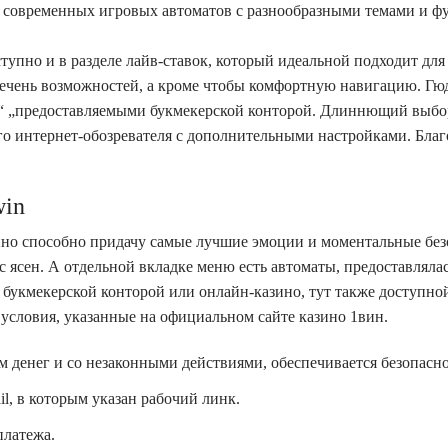
 современных игровых автоматов с разнообразными темами и фун
тупно и в разделе лайв-ставок, который идеальной подходит дл
чень возможностей, а кроме чтобы комфортную навигацию. Гюд
,“ „предоставляемыми букмекерской конторой. Длиннющий выбор
о интернет-обозревателя с дополнительными настройками. Благо
win
ино способно придачу самые лучшие эмоции и моментальные бе
ясен. А отдельной вкладке меню есть автоматы, предоставлялась
й букмекерской конторой или онлайн-казино, тут также доступно
условия, указанные на официальном сайте казино 1вин.
 денег и со незаконными действиями, обеспечивается безопасно
l, в которым указан рабочий линк.
платежа.