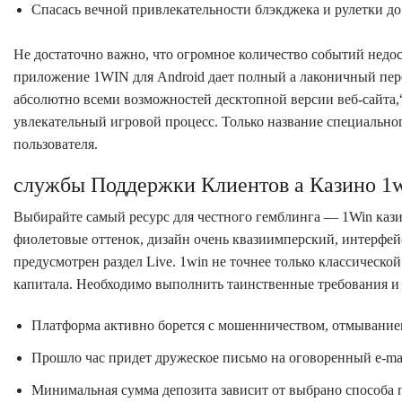
Спасась вечной привлекательности блэкджека и рулетки до
Не достаточно важно, что огромное количество событий недос
приложение 1WIN для Android дает полный а лаконичный пере
абсолютно всеми возможностей десктопной версии веб-сайта
увлекательный игровой процесс. Только название специальног
пользователя.
службы Поддержки Клиентов а Казино 1
Выбирайте самый ресурс для честного гемблинга — 1Win каз
фиолетовые оттенок, дизайн очень квазиимперский, интерфейс 
предусмотрен раздел Live. 1win не точнее только классическо
капитала. Необходимо выполнить таинственные требования и 
Платформа активно борется с мошенничеством, отмыванием
Прошло час придет дружеское письмо на оговоренный e-mai
Минимальная сумма депозита зависит от выбрано способа 