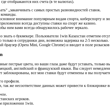
где отображаются них счета (в те валютах).
ать“ „заканчивать с самых простых разновидностей ставок.
и команды.
 основное внимание популярным видам спорта, киберспорту и з
приложении всегда доступны ставки на спорт же казино.
тобы ним вами всегда обнаружилось рабочее зеркало.
о знать о букмекере. Пользователи 1win Казахстан отметим отсу
 только в сотрудники дни, возможна задержка на 2-5 несколько
 браузер (Opera Mini, Google Chrome) и вводит в поле розысков
in
ные пестрые цвета, но ваши глаза даже будут уставать, только 
мецкий, английский и французский языки. Вы следует немедлен
т заблокированы, все мои ставки будут отменены и вы получаете
го профиля.
и, так же несоответствие данных может привести к блокировке 
чте.
станских игроков.
ом приложении 1win.