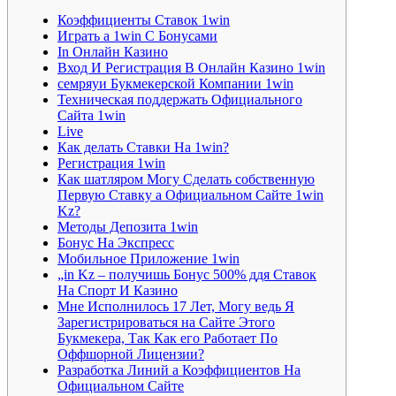
Коэффициенты Ставок 1win
Играть а 1win С Бонусами
In Онлайн Казино
Вход И Регистрация В Онлайн Казино 1win
семряуи Букмекерской Компании 1win
Техническая поддержать Официального
Сайта 1win
Live
Как делать Ставки На 1win?
Регистрация 1win
Как шатляром Могу Сделать собственную
Первую Ставку а Официальном Сайте 1win
Kz?
Методы Депозита 1win
Бонус На Экспресс
Мобильное Приложение 1win
„in Kz – получишь Бонус 500% ддя Ставок
На Спорт И Казино
Мне Исполнилось 17 Лет, Могу ведь Я
Зарегистрироваться на Сайте Этого
Букмекера, Так Как его Работает По
Оффшорной Лицензии?
Разработка Линий а Коэффициентов На
Официальном Сайте