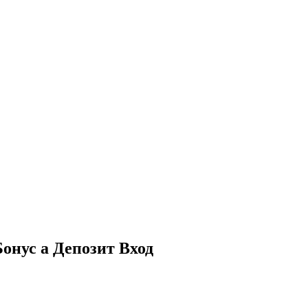
онус а Депозит Вход