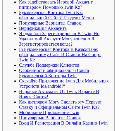
Как задействовать Игровой Аккаунт
пиппардом Помощью 1win Kz?
Букмекерская Контора 1win Kz:
официальный Сайт И Разделы Меню
Популярные Варианты Ставок
Верификация Аккаунта
Я оджейли Зарегистрирован В 1win, Но
Удалил мой Аккаунт Могу конечно Я
Зарегистрироваться когда?
In Букмекерская Контора В Казахстане:
официальному Сайт И Ставки На Спорт
1win Kz
Служба Поддержки Клиентов
Особенности официального Сайта
Букмекерской Конторы 1win
Скачайте Приложение 1win Для Мобильных
Устройств Ios/android!“
Игровые Автоматы От 1win: Играйте В
Новые Слоты!
Как шатляром Могу Сделать эту Первую
Ставку и Официальном Сайте 1win Kz?
Мобильное Приложение 1win
Популярные Варианты Ставок
Вход И Регистрация В Онлайн Казино 1win