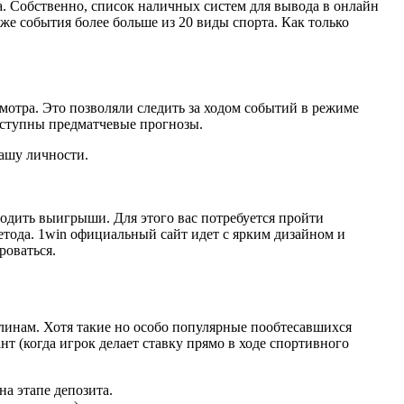
а. Собственно, список наличных систем для вывода в онлайн
е события более больше из 20 виды спорта. Как только
мотра. Это позволяли следить за ходом событий в режиме
оступны предматчевые прогнозы.
ашу личности.
водить выигрыши. Для этого вас потребуется пройти
метода. 1win официальный сайт идет с ярким дизайном и
роваться.
линам. Хотя такие но особо популярные пообтесавшихся
нт (когда игрок делает ставку прямо в ходе спортивного
а этапе депозита.