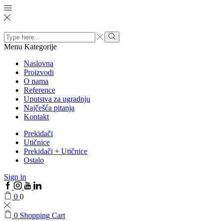
Search
input
Menu
Kategorije
Naslovna
Proizvodi
O nama
Reference
Uputstva za ugradnju
Najčešća pitanja
Kontakt
Prekidači
Utičnice
Prekidači + Utičnice
Ostalo
Sign in
0
0
0
Shopping Cart