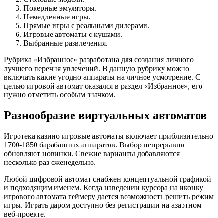
Покерные эмуляторы.
Немедленные игры.
Прямые игры с реальными дилерами.
Игровые автоматы с кушами.
Выбранные развлечения.
Рубрика «Избранное» разработана для создания личного
лучшего перечня увлечений. В данную рубрику можно
включать какие угодно аппараты на личное усмотрение. С
целью игровой автомат оказался в раздел «Избранное», его
нужно отметить особым значком.
Разнообразие виртуальных автоматов
Игротека казино игровые автоматы включает приблизительно
1700-1850 барабанных аппаратов. Выбор непрерывно
обновляют новинки. Свежие варианты добавляются
несколько раз еженедельно.
Любой цифровой автомат снабжен концептуальной графикой
и подходящим именем. Когда наведении курсора на иконку
игрового автомата геймеру дается возможность решить режим
игры. Играть даром доступно без регистрации на азартном
веб-проекте.