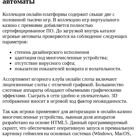
автоматы
Коллекция онлайн-платформы содержит свыше две с
половиной тысячи игр. В коллекцию игр виртуального
казино с премиями добавляется полностью
сертифицированное ПО. До загрузкой внутрь каталог
игровые автоматы проверяются на соблюдение следующих
параметров:
степень дизайнерского исполнения
адаптация под многочисленные устройства;
отсутствие вирусного софта;
показатели показателей возврата и волатильности.
Ассортимент игорного клуба онлайн слоты включают
лицензионные слоты с отличной графикой. Большинство
слотовые аппараты обладают объемными графическими
эффектами. Сыграть в сети удобно и увлекательно. 3D
отображение вносит в игровой ход фактор неожиданности.
Так как игроки применяют для авторизации в онлайн-казино
многочисленные устройства, львиная доля аппаратов
разработано на основе HTML5. Данный программируемый
скрипт, что обеспечивает оперативную запуск и премиальную
картинку геймплея на основных системах (Windows, MacOS,