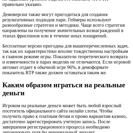
правильно указано.
Демоверсии также могут пригодиться для создания
результативных подходов пари. Геймеры используют
разнообразные стратегии и методики. Чаще всего стратегия
направлены на получение значительных вознаграждений в
этапах фриспинов или в течение иных поощрений.
Бесплатные версии пригодны для вышеперечисленных задач,
так как их характеристики вполне тождественны настройкам
в главном режиме игры. Показатели теоретического возврата
и изменчивости в парах моделях не отличаются. Если игровой
автомат отдает в обычной игре 96%, в демоформате
показатель RTP также должен оставаться таким же.
Каким образом играться на реальные
деньги
Игроком на реальные деньги может быть любой взрослый
посетитель официального сайта онлайн слоты. Чтобы
получить право к платным бетам и промо вариантам казино,
достаточно зарегистрировать учетную запись. После
завершения регистрационного процесса необходимо
депонировать хотя бы минимальный депозит.