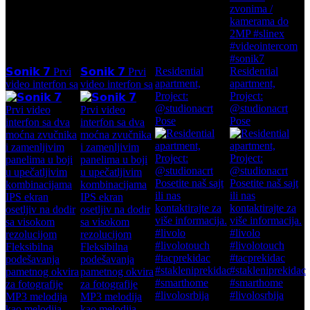
Residential
Residential
𝗦𝗼𝗻𝗶𝗸 𝟳 Prvi
𝗦𝗼𝗻𝗶𝗸 𝟳 Prvi
apartment,
apartment,
video interfon sa
video interfon sa
Project:
Project:
@studionacrt
@studionacrt
Pose
Pose