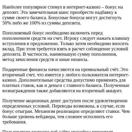
Наиболее популярное стимул в интернет-казино – бонус на
депозит. Эта замечательная шанс приобрести надбавку к
сумме своего баланса. Бонусные бонусы могут достигнуть
50% либо же 100% из суммы депозита.
Пополняемый бонус необходимо включить перед
пополнением средств на счет. Игроку следует нажать клавишу
вступления в предложении. Только затем необходимо вносить
вклад. При этом требуется взять в расчет соблюдение условий
депозита. В частности, наименьшую сумму пополнения,
метод зачисления средств и иные нюансы.
Подаренные финансы начисляются на премиальный счёт. Это
вторичный счет, что имеется у любого пользователя интернет-
казино. Дополнительные средства допустимо применять для
платных ставок, как и деньги с главного баланса. Полученные
вознаграждения также добавляются на вторичный аккаунт.
Получение акционных денег доступен после удовлетворении
определенных условий. Переводы возможны, в случае, если
бонус отыгран. Механизм реализации определяют ставки. Чем
больше уровень вейджера, тем сложнее исполнить его
требования.
Пользователи главного веб-сайта способны принимать