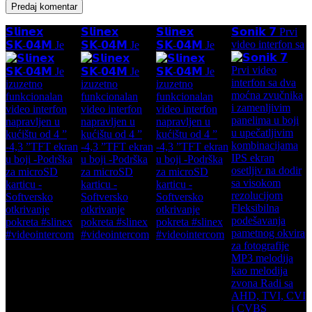
𝗦𝗹𝗶𝗻𝗲𝘅
𝗦𝗹𝗶𝗻𝗲𝘅
𝗦𝗹𝗶𝗻𝗲𝘅
𝗦𝗼𝗻𝗶𝗸 𝟳 Prvi
video interfon sa
𝗦𝗞-𝟬𝟰𝗠 Je
𝗦𝗞-𝟬𝟰𝗠 Je
𝗦𝗞-𝟬𝟰𝗠 Je